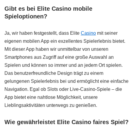
Gibt es bei Elite Casino mobile
Spieloptionen?
Ja, wir haben festgestellt, dass Elite
Casino
mit seiner
eigenen mobilen App ein exzellentes Spielerlebnis bietet.
Mit dieser App haben wir unmittelbar von unseren
Smartphones aus Zugriff auf eine große Auswahl an
Spielen und können so immer und an jedem Ort spielen.
Das benutzerfreundliche Design trägt zu einem
gelungenen Spielerlebnis bei und ermöglicht eine einfache
Navigation. Egal ob Slots oder Live-Casino-Spiele – die
App bietet eine nahtlose Möglichkeit, unsere
Lieblingsaktivitäten unterwegs zu genießen.
Wie gewährleistet Elite Casino faires Spiel?