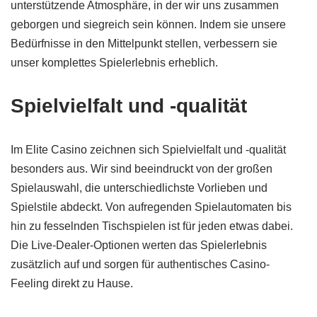
unterstützende Atmosphäre, in der wir uns zusammen
geborgen und siegreich sein können. Indem sie unsere
Bedürfnisse in den Mittelpunkt stellen, verbessern sie
unser komplettes Spielerlebnis erheblich.
Spielvielfalt und -qualität
Im Elite Casino zeichnen sich Spielvielfalt und -qualität
besonders aus. Wir sind beeindruckt von der großen
Spielauswahl, die unterschiedlichste Vorlieben und
Spielstile abdeckt. Von aufregenden Spielautomaten bis
hin zu fesselnden Tischspielen ist für jeden etwas dabei.
Die Live-Dealer-Optionen werten das Spielerlebnis
zusätzlich auf und sorgen für authentisches Casino-
Feeling direkt zu Hause.