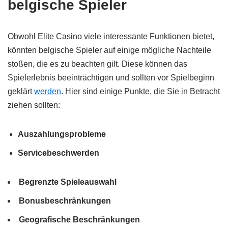
belgische Spieler
Obwohl Elite Casino viele interessante Funktionen bietet,
könnten belgische Spieler auf einige mögliche Nachteile
stoßen, die es zu beachten gilt. Diese können das
Spielerlebnis beeinträchtigen und sollten vor Spielbeginn
geklärt
werden
. Hier sind einige Punkte, die Sie in Betracht
ziehen sollten:
Auszahlungsprobleme
Servicebeschwerden
Begrenzte Spieleauswahl
Bonusbeschränkungen
Geografische Beschränkungen