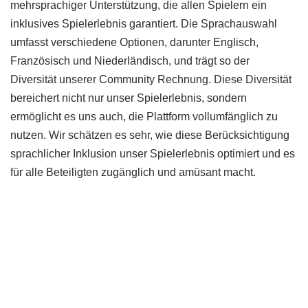
mehrsprachiger Unterstützung, die allen Spielern ein
inklusives Spielerlebnis garantiert. Die Sprachauswahl
umfasst verschiedene Optionen, darunter Englisch,
Französisch und Niederländisch, und trägt so der
Diversität unserer Community Rechnung. Diese Diversität
bereichert nicht nur unser Spielerlebnis, sondern
ermöglicht es uns auch, die Plattform vollumfänglich zu
nutzen. Wir schätzen es sehr, wie diese Berücksichtigung
sprachlicher Inklusion unser Spielerlebnis optimiert und es
für alle Beteiligten zugänglich und amüsant macht.