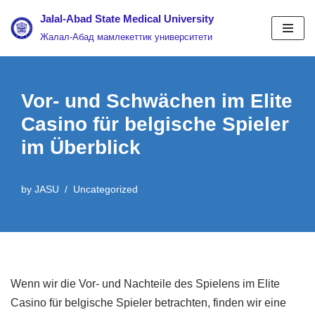
Jalal-Abad State Medical University
Жалал-Абад мамлекеттик университети
Skip
to
content
Vor- und Schwächen im Elite
Casino für belgische Spieler
im Überblick
by
JASU
Uncategorized
Wenn wir die Vor- und Nachteile des Spielens im Elite
Casino für belgische Spieler betrachten, finden wir eine