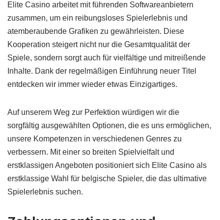
Elite Casino arbeitet mit führenden Softwareanbietern
zusammen, um ein reibungsloses Spielerlebnis und
atemberaubende Grafiken zu gewährleisten. Diese
Kooperation steigert nicht nur die Gesamtqualität der
Spiele, sondern sorgt auch für vielfältige und mitreißende
Inhalte. Dank der regelmäßigen Einführung neuer Titel
entdecken wir immer wieder etwas Einzigartiges.
Auf unserem Weg zur Perfektion würdigen wir die
sorgfältig ausgewählten Optionen, die es uns ermöglichen,
unsere Kompetenzen in verschiedenen Genres zu
verbessern. Mit einer so breiten Spielvielfalt und
erstklassigen Angeboten positioniert sich Elite Casino als
erstklassige Wahl für belgische Spieler, die das ultimative
Spielerlebnis suchen.