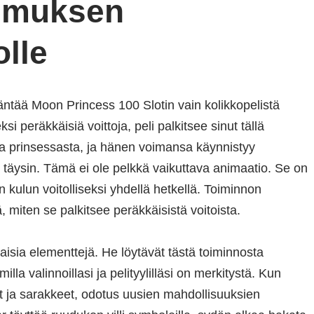
kemuksen
olle
äntää Moon Princess 100 Slotin vain kolikkopelistä
si peräkkäisiä voittoja, peli palkitsee sinut tällä
ta prinsessasta, ja hänen voimansa käynnistyy
 täysin. Tämä ei ole pelkkä vaikuttava animaatio. Se on
 kulun voitolliseksi yhdellä hetkellä. Toiminnon
, miten se palkitsee peräkkäisistä voitoista.
aisia elementtejä. He löytävät tästä toiminnosta
illa valinnoillasi ja pelityylilläsi on merkitystä. Kun
it ja sarakkeet, odotus uusien mahdollisuuksien