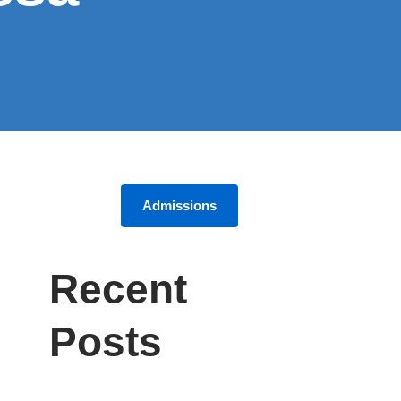
Admissions
Recent
Posts