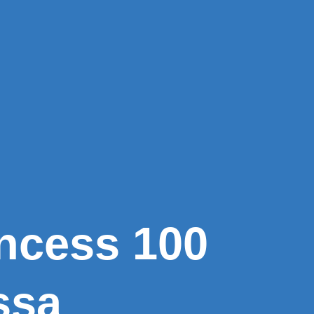
ncess 100
ssa