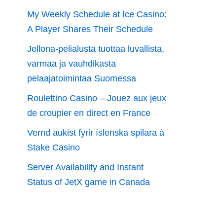
My Weekly Schedule at Ice Casino:
A Player Shares Their Schedule
Jellona-pelialusta tuottaa luvallista,
varmaa ja vauhdikasta
pelaajatoimintaa Suomessa
Roulettino Casino – Jouez aux jeux
de croupier en direct en France
Vernd aukist fyrir íslenska spilara á
Stake Casino
Server Availability and Instant
Status of JetX game in Canada