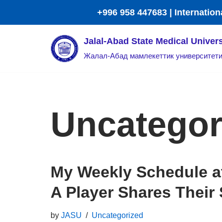
+996 958 447683 | Internation
Skip
Jalal-Abad State Medical Univers
to
Жалал-Абад мамлекеттик университет
content
Uncategor
My Weekly Schedule at
A Player Shares Their
by
JASU
Uncategorized