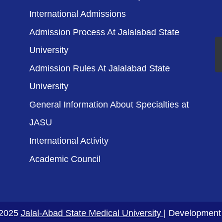
International Admissions
Admission Process At Jalalabad State
University
Admission Rules At Jalalabad State
University
General Information About Specialties at
JASU
International Activity
Academic Council
 2025
Jalal-Abad State Medical University
| Development