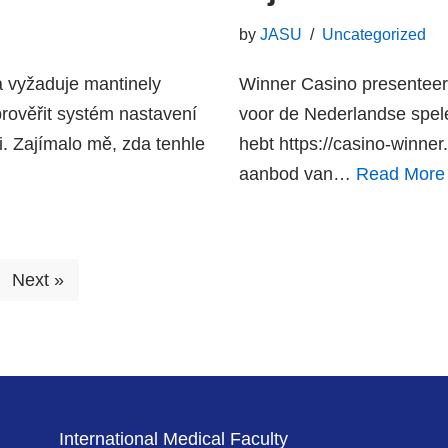
by
JASU
Uncategorized
a vyžaduje mantinely
Winner Casino presenteert
rověřit systém nastavení
voor de Nederlandse speler
. Zajímalo mě, zda tenhle
hebt https://casino-winner.
aanbod van…
Read More
Next »
International Medical Faculty