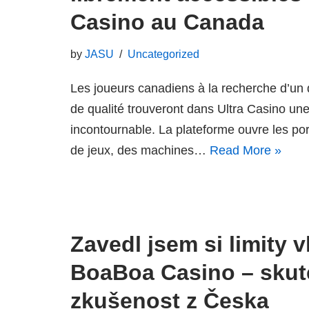
Casino au Canada
by
JASU
Uncategorized
Les joueurs canadiens à la recherche d’un
de qualité trouveront dans Ultra Casino un
incontournable. La plateforme ouvre les po
de jeux, des machines…
Read More »
Zavedl jsem si limity 
BoaBoa Casino – sku
zkušenost z Česka