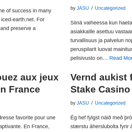
by
JASU
Uncategorized
one of success in many
 iced-earth.net. For
Siinä vaiheessa kun haet
 and preserve a
asiakkaille asettuu vastaa
turvallisuus ja palvelun no
peruspilarit luovat mainitu
pelisivusto on…
Read Mor
ouez aux jeux
Vernd aukist f
en France
Stake Casino
by
JASU
Uncategorized
resse favorite pour une
Ég hef fylgst náið með þró
aptivante. En France,
stærstu áherslubolta fyrir