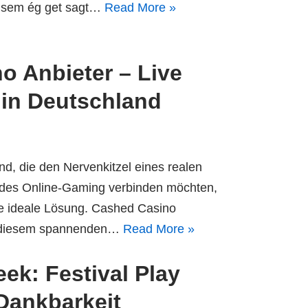
u sem ég get sagt…
Read More »
o Anbieter – Live
 in Deutschland
nd, die den Nervenkitzel eines realen
 des Online-Gaming verbinden möchten,
ie ideale Lösung. Cashed Casino
in diesem spannenden…
Read More »
ek: Festival Play
Dankbarkeit