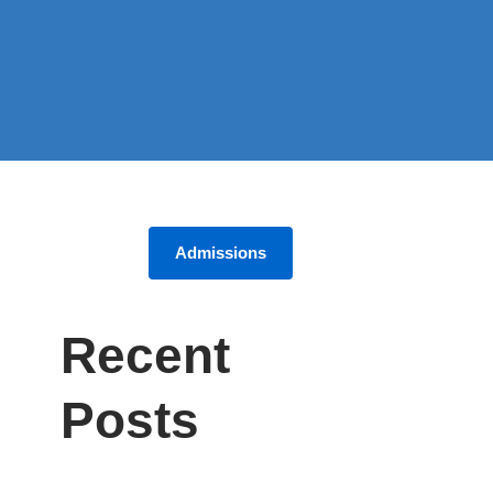
Admissions
Recent
Posts