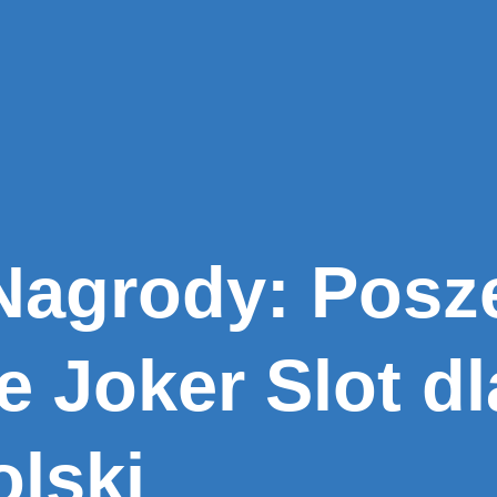
Nagrody: Posz
e Joker Slot d
olski