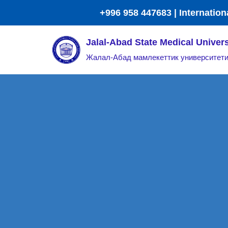
+996 958 447683 | Internation
Skip
Jalal-Abad State Medical Univers
to
Жалал-Абад мамлекеттик университет
content