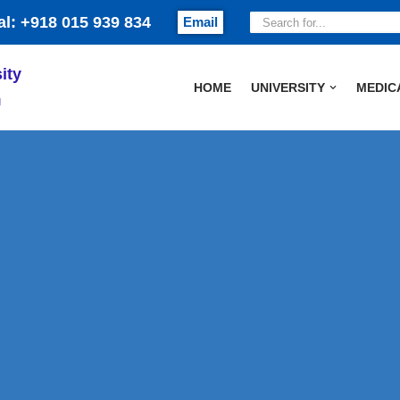
al: +918 015 939 834
Email
ity
HOME
UNIVERSITY
MEDIC
и