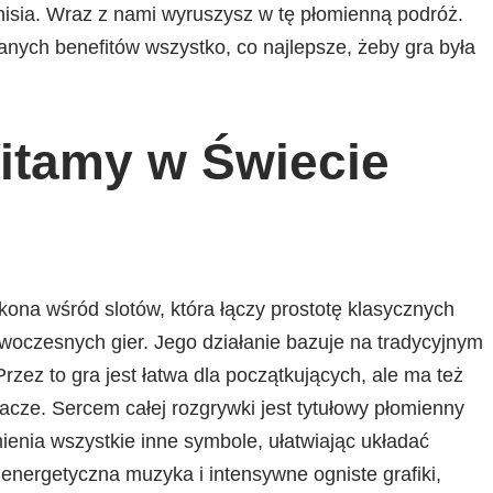
isia. Wraz z nami wyruszysz w tę płomienną podróż.
nych benefitów wszystko, co najlepsze, żeby gra była
Witamy w Świecie
 ikona wśród slotów, która łączy prostotę klasycznych
czesnych gier. Jego działanie bazuje na tradycyjnym
Przez to gra jest łatwa dla początkujących, ale ma też
acze. Sercem całej rozgrywki jest tytułowy płomienny
ienia wszystkie inne symbole, ułatwiając układać
energetyczna muzyka i intensywne ogniste grafiki,