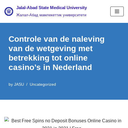
Jalal-Abad State Medical University
Жалал-Абад мамлекеттик университети
Skip
to
content
Controle van de naleving
van de wetgeving met
betrekking tot online
casino’s in Nederland
by
JASU
Uncategorized