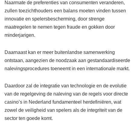
Naarmate de preferenties van consumenten veranderen,
zullen toezichthouders een balans moeten vinden tussen
innovatie en spelersbescherming, door strenge
maatregelen te nemen tegen fraude en gokken door
minderjarigen.
Daarnaast kan er meer buitenlandse samenwerking
ontstaan, aangezien de noodzaak aan gestandaardiseerde
nalevingsprocedures toeneemt in een internationale markt.
Daardoor zal de integratie van technologie en de evolutie
van de regelgeving de naleving van de regels voor directe
casino’s in Nederland fundamenteel herdefiniëren, wat
zowel de veiligheid van spelers als de integriteit van de
sector ten goede komt.