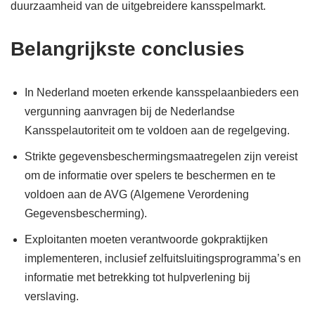
duurzaamheid van de uitgebreidere kansspelmarkt.
Belangrijkste conclusies
In Nederland moeten erkende kansspelaanbieders een
vergunning aanvragen bij de Nederlandse
Kansspelautoriteit om te voldoen aan de regelgeving.
Strikte gegevensbeschermingsmaatregelen zijn vereist
om de informatie over spelers te beschermen en te
voldoen aan de AVG (Algemene Verordening
Gegevensbescherming).
Exploitanten moeten verantwoorde gokpraktijken
implementeren, inclusief zelfuitsluitingsprogramma’s en
informatie met betrekking tot hulpverlening bij
verslaving.