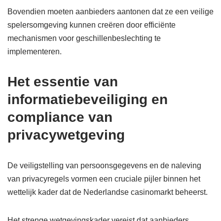
Bovendien moeten aanbieders aantonen dat ze een veilige
spelersomgeving kunnen creëren door efficiënte
mechanismen voor geschillenbeslechting te
implementeren.
Het essentie van
informatiebeveiliging en
compliance van
privacywetgeving
De veiligstelling van persoonsgegevens en de naleving
van privacyregels vormen een cruciale pijler binnen het
wettelijk kader dat de Nederlandse casinomarkt beheerst.
Het strenge wetgevingskader vereist dat aanbieders