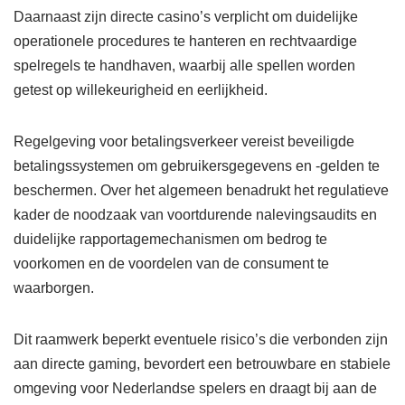
Daarnaast zijn directe casino’s verplicht om duidelijke
operationele procedures te hanteren en rechtvaardige
spelregels te handhaven, waarbij alle spellen worden
getest op willekeurigheid en eerlijkheid.
Regelgeving voor betalingsverkeer vereist beveiligde
betalingssystemen om gebruikersgegevens en -gelden te
beschermen. Over het algemeen benadrukt het regulatieve
kader de noodzaak van voortdurende nalevingsaudits en
duidelijke rapportagemechanismen om bedrog te
voorkomen en de voordelen van de consument te
waarborgen.
Dit raamwerk beperkt eventuele risico’s die verbonden zijn
aan directe gaming, bevordert een betrouwbare en stabiele
omgeving voor Nederlandse spelers en draagt bij aan de