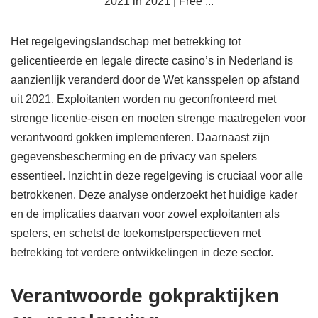
Het regelgevingslandschap met betrekking tot
gelicentieerde en legale directe casino’s in Nederland is
aanzienlijk veranderd door de Wet kansspelen op afstand
uit 2021. Exploitanten worden nu geconfronteerd met
strenge licentie-eisen en moeten strenge maatregelen voor
verantwoord gokken implementeren. Daarnaast zijn
gegevensbescherming en de privacy van spelers
essentieel. Inzicht in deze regelgeving is cruciaal voor alle
betrokkenen. Deze analyse onderzoekt het huidige kader
en de implicaties daarvan voor zowel exploitanten als
spelers, en schetst de toekomstperspectieven met
betrekking tot verdere ontwikkelingen in deze sector.
Verantwoorde gokpraktijken