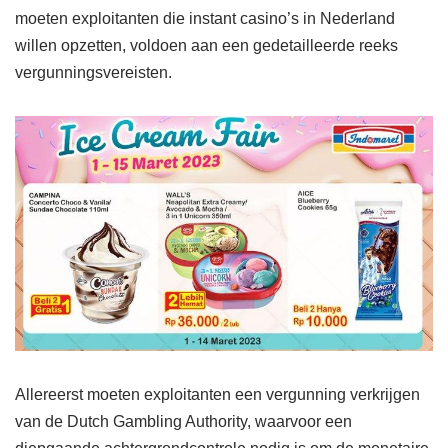
moeten exploitanten die instant casino’s in Nederland
willen opzetten, voldoen aan een gedetailleerde reeks
vergunningsvereisten.
Allereerst moeten exploitanten een vergunning verkrijgen
van de Dutch Gambling Authority, waarvoor een