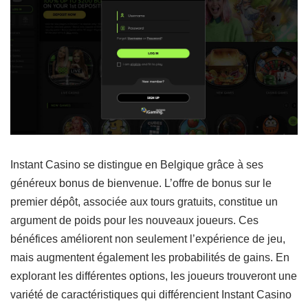
Instant Casino se distingue en Belgique grâce à ses
généreux bonus de bienvenue. L’offre de bonus sur le
premier dépôt, associée aux tours gratuits, constitue un
argument de poids pour les nouveaux joueurs. Ces
bénéfices améliorent non seulement l’expérience de jeu,
mais augmentent également les probabilités de gains. En
explorant les différentes options, les joueurs trouveront une
variété de caractéristiques qui différencient Instant Casino