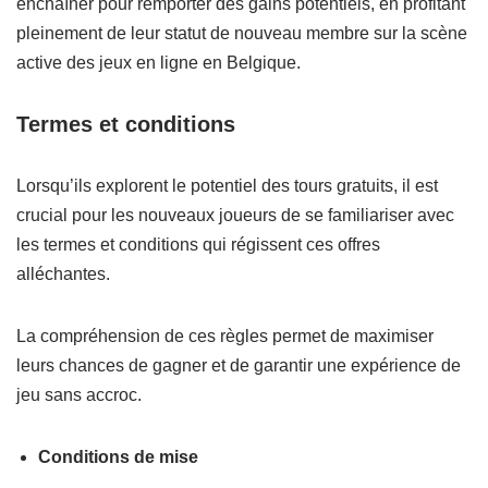
enchaîner pour remporter des gains potentiels, en profitant
pleinement de leur statut de nouveau membre sur la scène
active des jeux en ligne en Belgique.
Termes et conditions
Lorsqu’ils explorent le potentiel des tours gratuits, il est
crucial pour les nouveaux joueurs de se familiariser avec
les termes et conditions qui régissent ces offres
alléchantes.
La compréhension de ces règles permet de maximiser
leurs chances de gagner et de garantir une expérience de
jeu sans accroc.
Conditions de mise