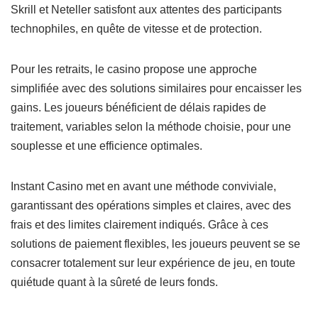
Skrill et Neteller satisfont aux attentes des participants
technophiles, en quête de vitesse et de protection.
Pour les retraits, le casino propose une approche
simplifiée avec des solutions similaires pour encaisser les
gains. Les joueurs bénéficient de délais rapides de
traitement, variables selon la méthode choisie, pour une
souplesse et une efficience optimales.
Instant Casino met en avant une méthode conviviale,
garantissant des opérations simples et claires, avec des
frais et des limites clairement indiqués. Grâce à ces
solutions de paiement flexibles, les joueurs peuvent se se
consacrer totalement sur leur expérience de jeu, en toute
quiétude quant à la sûreté de leurs fonds.