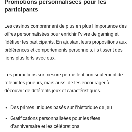
Promotions personnalisées pour les
participants
Les casinos comprennent de plus en plus l’importance des
offres personnalisées pour enrichir l’vivre de gaming et
fidéliser les participants. En ajustant leurs propositions aux
préférences et comportements personnels, ils tissent des
liens plus forts avec eux.
Les promotions sur mesure permettent non seulement de
retenir les joueurs, mais aussi de les encourager à
découvrir de différents jeux et caractéristiques.
Des primes uniques basés sur l’historique de jeu
Gratifications personnalisées pour les fêtes
d’anniversaire et les célébrations