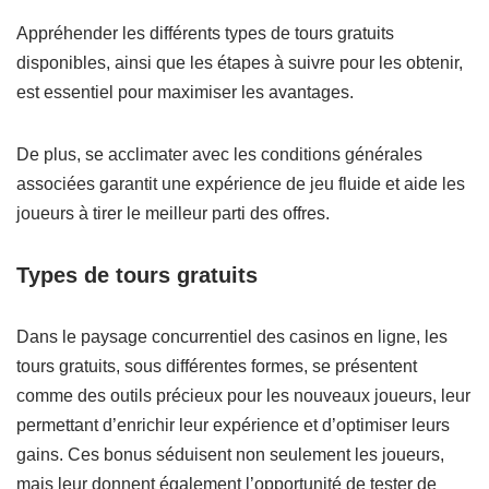
Appréhender les différents types de tours gratuits
disponibles, ainsi que les étapes à suivre pour les obtenir,
est essentiel pour maximiser les avantages.
De plus, se acclimater avec les conditions générales
associées garantit une expérience de jeu fluide et aide les
joueurs à tirer le meilleur parti des offres.
Types de tours gratuits
Dans le paysage concurrentiel des casinos en ligne, les
tours gratuits, sous différentes formes, se présentent
comme des outils précieux pour les nouveaux joueurs, leur
permettant d’enrichir leur expérience et d’optimiser leurs
gains. Ces bonus séduisent non seulement les joueurs,
mais leur donnent également l’opportunité de tester de