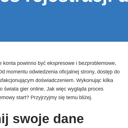
ie konta powinno być ekspresowe i bezproblemowe,
Od momentu odwiedzenia oficjalnej strony, dostęp do
tysfakcjonującym doświadczeniem. Wykonując kilka
 świata gier online. Jak więc wygląda proces
emowy start? Przyjrzyjmy się temu bliżej.
ij swoje dane