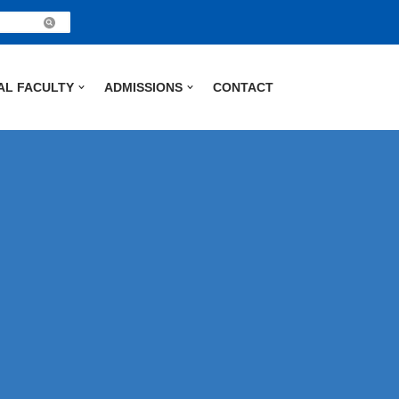
AL FACULTY
ADMISSIONS
CONTACT