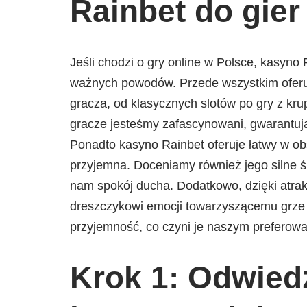
Rainbet do gier
Jeśli chodzi o gry online w Polsce, kasyno 
ważnych powodów. Przede wszystkim oferuj
gracza, od klasycznych slotów po gry z kr
gracze jesteśmy zafascynowani, gwarantuj
Ponadto kasyno Rainbet oferuje łatwy w obsł
przyjemna. Doceniamy również jego silne ś
nam spokój ducha. Dodatkowo, dzięki atra
dreszczykowi emocji towarzyszącemu grze t
przyjemność, co czyni je naszym preferow
Krok 1: Odwied