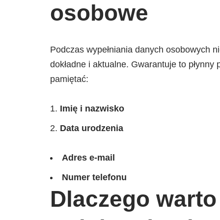
osobowe
Podczas wypełniania danych osobowych nie
dokładne i aktualne. Gwarantuje to płynny 
pamiętać:
Imię i nazwisko
Data urodzenia
Adres e-mail
Numer telefonu
Dlaczego warto