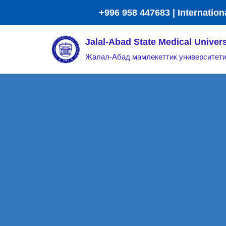
+996 958 447683 | Internation
Skip
Jalal-Abad State Medical Univers
to
Жалал-Абад мамлекеттик университет
content