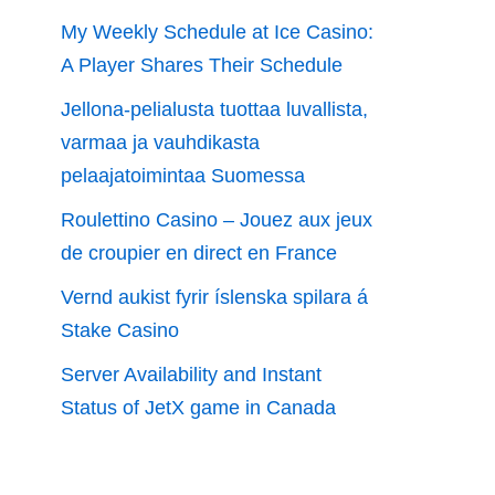
My Weekly Schedule at Ice Casino:
A Player Shares Their Schedule
Jellona-pelialusta tuottaa luvallista,
varmaa ja vauhdikasta
pelaajatoimintaa Suomessa
Roulettino Casino – Jouez aux jeux
de croupier en direct en France
Vernd aukist fyrir íslenska spilara á
Stake Casino
Server Availability and Instant
Status of JetX game in Canada