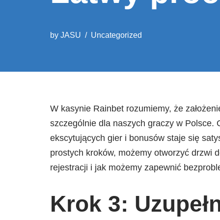
by
JASU
Uncategorized
W kasynie Rainbet rozumiemy, że założen
szczególnie dla naszych graczy w Polsce. 
ekscytujących gier i bonusów staje się sa
prostych kroków, możemy otworzyć drzwi do
rejestracji i jak możemy zapewnić bezprobl
Krok 3: Uzupełn