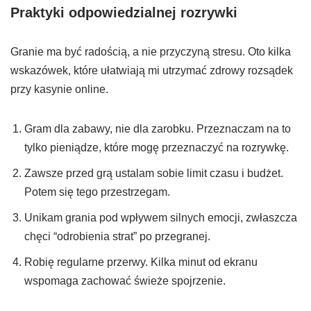
Praktyki odpowiedzialnej rozrywki
Granie ma być radością, a nie przyczyną stresu. Oto kilka
wskazówek, które ułatwiają mi utrzymać zdrowy rozsądek
przy kasynie online.
Gram dla zabawy, nie dla zarobku. Przeznaczam na to
tylko pieniądze, które mogę przeznaczyć na rozrywkę.
Zawsze przed grą ustalam sobie limit czasu i budżet.
Potem się tego przestrzegam.
Unikam grania pod wpływem silnych emocji, zwłaszcza
chęci “odrobienia strat” po przegranej.
Robię regularne przerwy. Kilka minut od ekranu
wspomaga zachować świeże spojrzenie.