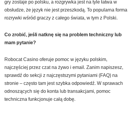
gry zostaje po polsku, a rozgrywka jest na tyle łatwa w
obsłudze, że język nie jest przeszkodą. To popularna forma
rozrywki wśród graczy z całego świata, w tym z Polski.
Co zrobić, jeśli natknę się na problem techniczny lub
mam pytanie?
Robocat Casino oferuje pomoc w języku polskim,
najczęściej przez czat na żywo i email. Zanim napiszesz,
sprawdź do sekcji z najczęstszymi pytaniami (FAQ) na
stronie – często tam jest szybka odpowiedź. W sprawach
odnoszących się do konta lub transakcjami, pomoc
techniczna funkcjonuje całą dobę.