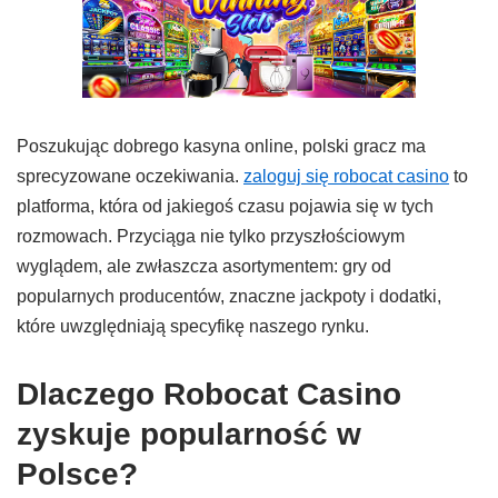
Poszukując dobrego kasyna online, polski gracz ma
sprecyzowane oczekiwania.
zaloguj się robocat casino
to
platforma, która od jakiegoś czasu pojawia się w tych
rozmowach. Przyciąga nie tylko przyszłościowym
wyglądem, ale zwłaszcza asortymentem: gry od
popularnych producentów, znaczne jackpoty i dodatki,
które uwzględniają specyfikę naszego rynku.
Dlaczego Robocat Casino
zyskuje popularność w
Polsce?