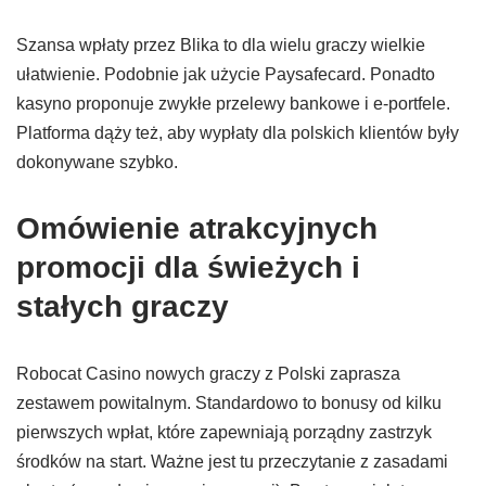
Szansa wpłaty przez Blika to dla wielu graczy wielkie
ułatwienie. Podobnie jak użycie Paysafecard. Ponadto
kasyno proponuje zwykłe przelewy bankowe i e-portfele.
Platforma dąży też, aby wypłaty dla polskich klientów były
dokonywane szybko.
Omówienie atrakcyjnych
promocji dla świeżych i
stałych graczy
Robocat Casino nowych graczy z Polski zaprasza
zestawem powitalnym. Standardowo to bonusy od kilku
pierwszych wpłat, które zapewniają porządny zastrzyk
środków na start. Ważne jest tu przeczytanie z zasadami