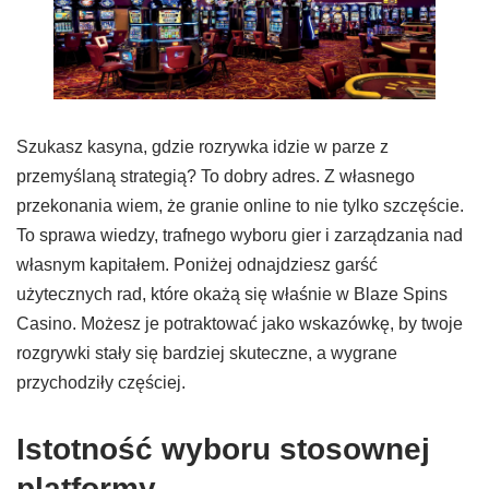
Szukasz kasyna, gdzie rozrywka idzie w parze z
przemyślaną strategią? To dobry adres. Z własnego
przekonania wiem, że granie online to nie tylko szczęście.
To sprawa wiedzy, trafnego wyboru gier i zarządzania nad
własnym kapitałem. Poniżej odnajdziesz garść
użytecznych rad, które okażą się właśnie w Blaze Spins
Casino. Możesz je potraktować jako wskazówkę, by twoje
rozgrywki stały się bardziej skuteczne, a wygrane
przychodziły częściej.
Istotność wyboru stosownej
platformy