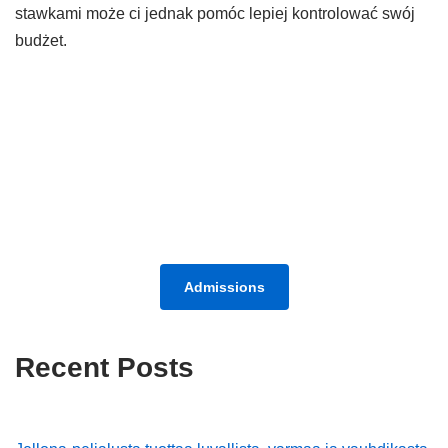
stawkami może ci jednak pomóc lepiej kontrolować swój
budżet.
Admissions
Recent Posts