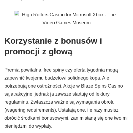
Korzystanie z bonusów i
promocji z głową
Premia powitalna, free spiny czy oferta tygodnia mogą
zapewnić twojemu budżetowi solidnego kopa. Ale
potrzebują one ostrożności. Akcje w Blaze Spins Casino
są atrakcyjne, jednak ja zawsze startuję od lektury
regulaminu. Zwłaszcza ważne są wymagania obrotu
(wagering requirements). Ustalają one, ile razy musisz
obrócić środkami bonusowymi, zanim staną się one twoimi
pieniędzmi do wypłaty.