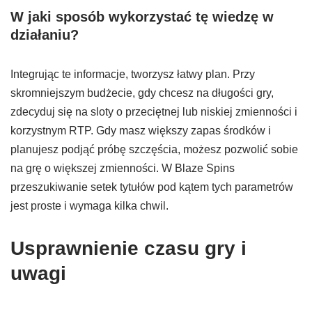
W jaki sposób wykorzystać tę wiedzę w
działaniu?
Integrując te informacje, tworzysz łatwy plan. Przy
skromniejszym budżecie, gdy chcesz na długości gry,
zdecyduj się na sloty o przeciętnej lub niskiej zmienności i
korzystnym RTP. Gdy masz większy zapas środków i
planujesz podjąć próbę szczęścia, możesz pozwolić sobie
na grę o większej zmienności. W Blaze Spins
przeszukiwanie setek tytułów pod kątem tych parametrów
jest proste i wymaga kilka chwil.
Usprawnienie czasu gry i
uwagi