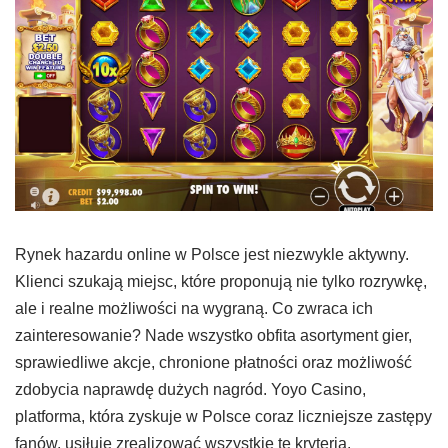
Rynek hazardu online w Polsce jest niezwykle aktywny.
Klienci szukają miejsc, które proponują nie tylko rozrywkę,
ale i realne możliwości na wygraną. Co zwraca ich
zainteresowanie? Nade wszystko obfita asortyment gier,
sprawiedliwe akcje, chronione płatności oraz możliwość
zdobycia naprawdę dużych nagród. Yoyo Casino,
platforma, która zyskuje w Polsce coraz liczniejsze zastępy
fanów, usiłuje zrealizować wszystkie te kryteria.