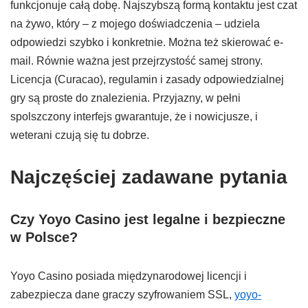
funkcjonuje całą dobę. Najszybszą formą kontaktu jest czat
na żywo, który – z mojego doświadczenia – udziela
odpowiedzi szybko i konkretnie. Można też skierować e-
mail. Równie ważna jest przejrzystość samej strony.
Licencja (Curacao), regulamin i zasady odpowiedzialnej
gry są proste do znalezienia. Przyjazny, w pełni
spolszczony interfejs gwarantuje, że i nowicjusze, i
weterani czują się tu dobrze.
Najczęściej zadawane pytania
Czy Yoyo Casino jest legalne i bezpieczne
w Polsce?
Yoyo Casino posiada międzynarodowej licencji i
zabezpiecza dane graczy szyfrowaniem SSL,
yoyo-