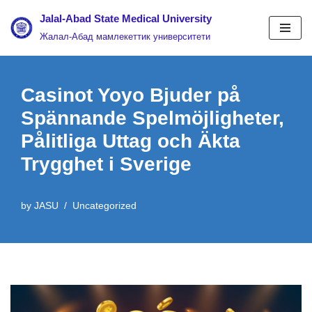
Jalal-Abad State Medical University
Жалал-Абад мамлекеттик университети
Skip
to
content
Casinot Yoyo Bjuder på
Spännande Spelmöjligheter,
Pålitliga Uttag och Äkta
Trygghet i Sverige
by
JASU
Uncategorized