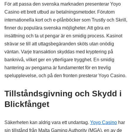
För att passa den svenska marknaden presenterar Yoyo
Casino ett brett utbud av betalningsmetoder. Förutom
internationella kort och e-plånböcker som Trustly och Skrill,
finner du populära svenska möjligheter. Att göra en
insättning och ta ut pengar är en smidig process. Kasinot
strävar se till att uttagsbegäranden sköts utan onödig
väntan. Varje transaktion skyddas med kryptering på
banknivå, vilket ger en ytterligare trygghet. En smidig
hantering av pengarna är fundamentet för en trevlig
spelupplevelse, och på den fronten presterar Yoyo Casino.
Tillståndsgivning och Skydd i
Blickfånget
Säkerheten kan aldrig vara ett undantag.
Yoyo Casino
har
sin tillstånd från Malta Gaming Authority (MGA), en av de