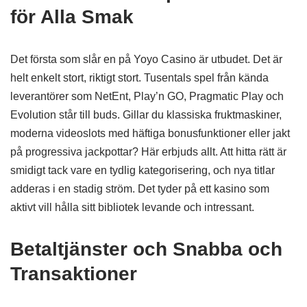
för Alla Smak
Det första som slår en på Yoyo Casino är utbudet. Det är
helt enkelt stort, riktigt stort. Tusentals spel från kända
leverantörer som NetEnt, Play’n GO, Pragmatic Play och
Evolution står till buds. Gillar du klassiska fruktmaskiner,
moderna videoslots med häftiga bonusfunktioner eller jakt
på progressiva jackpottar? Här erbjuds allt. Att hitta rätt är
smidigt tack vare en tydlig kategorisering, och nya titlar
adderas i en stadig ström. Det tyder på ett kasino som
aktivt vill hålla sitt bibliotek levande och intressant.
Betaltjänster och Snabba och
Transaktioner