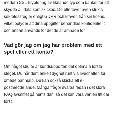
modern SSL-kryptering av liknande typ som banker för att
skydda all data som skickas. De efterlever även strikta
sekretessregler enligt GDPR och kraven från sin licens,
vilket betyder att dina uppgifter behandlas konfidentiellt
och enbart används för det de är ämnade för.
Vad gör jag om jag har problem med ett
spel eller ett konto?
Om något strular är kundsupporten det optimala första
steget. Du når dem enkelt dygnet runt via livechatten för
omedelbar hjälp. Du kan också skicka ett e-
postmeddelande. Många frågor svaras redan i det stora
FAQ-avsnittet på hemsidan, så det kan vara värt en titt där
först.