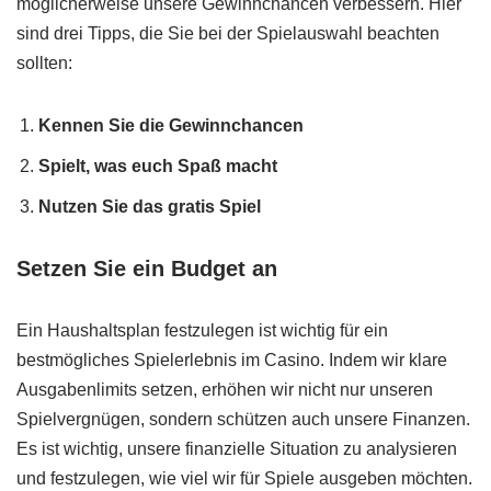
möglicherweise unsere Gewinnchancen verbessern. Hier
sind drei Tipps, die Sie bei der Spielauswahl beachten
sollten:
Kennen Sie die Gewinnchancen
Spielt, was euch Spaß macht
Nutzen Sie das gratis Spiel
Setzen Sie ein Budget an
Ein Haushaltsplan festzulegen ist wichtig für ein
bestmögliches Spielerlebnis im Casino. Indem wir klare
Ausgabenlimits setzen, erhöhen wir nicht nur unseren
Spielvergnügen, sondern schützen auch unsere Finanzen.
Es ist wichtig, unsere finanzielle Situation zu analysieren
und festzulegen, wie viel wir für Spiele ausgeben möchten.