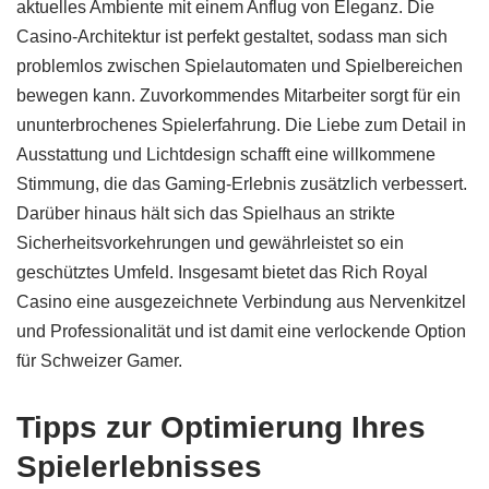
aktuelles Ambiente mit einem Anflug von Eleganz. Die
Casino-Architektur ist perfekt gestaltet, sodass man sich
problemlos zwischen Spielautomaten und Spielbereichen
bewegen kann. Zuvorkommendes Mitarbeiter sorgt für ein
ununterbrochenes Spielerfahrung. Die Liebe zum Detail in
Ausstattung und Lichtdesign schafft eine willkommene
Stimmung, die das Gaming-Erlebnis zusätzlich verbessert.
Darüber hinaus hält sich das Spielhaus an strikte
Sicherheitsvorkehrungen und gewährleistet so ein
geschütztes Umfeld. Insgesamt bietet das Rich Royal
Casino eine ausgezeichnete Verbindung aus Nervenkitzel
und Professionalität und ist damit eine verlockende Option
für Schweizer Gamer.
Tipps zur Optimierung Ihres
Spielerlebnisses