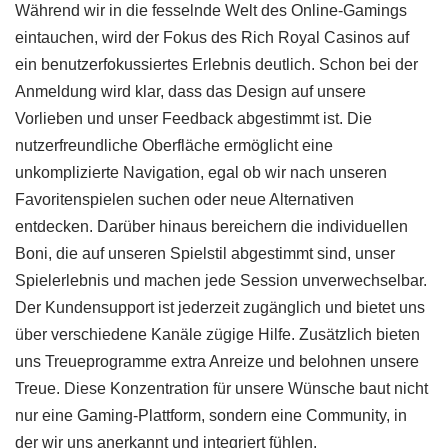
Während wir in die fesselnde Welt des Online-Gamings
eintauchen, wird der Fokus des Rich Royal Casinos auf
ein benutzerfokussiertes Erlebnis deutlich. Schon bei der
Anmeldung wird klar, dass das Design auf unsere
Vorlieben und unser Feedback abgestimmt ist. Die
nutzerfreundliche Oberfläche ermöglicht eine
unkomplizierte Navigation, egal ob wir nach unseren
Favoritenspielen suchen oder neue Alternativen
entdecken. Darüber hinaus bereichern die individuellen
Boni, die auf unseren Spielstil abgestimmt sind, unser
Spielerlebnis und machen jede Session unverwechselbar.
Der Kundensupport ist jederzeit zugänglich und bietet uns
über verschiedene Kanäle zügige Hilfe. Zusätzlich bieten
uns Treueprogramme extra Anreize und belohnen unsere
Treue. Diese Konzentration für unsere Wünsche baut nicht
nur eine Gaming-Plattform, sondern eine Community, in
der wir uns anerkannt und integriert fühlen.