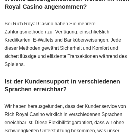
Royal Casino angenommen?
Bei Rich Royal Casino haben Sie mehrere
Zahlungsmethoden zur Verfügung, einschließlich
Kreditkarten, E-Wallets und Banküberweisungen. Jede
dieser Methoden gewährt Sicherheit und Komfort und
sichert flüssige und effiziente Transaktionen während des
Spielens.
Ist der Kundensupport in verschiedenen
Sprachen erreichbar?
Wir haben herausgefunden, dass der Kundenservice von
Rich Royal Casino wirklich in verschiedenen Sprachen
erreichbar ist. Diese Flexibilität garantiert, dass wir ohne
Schwierigkeiten Unterstützung bekommen, was unser