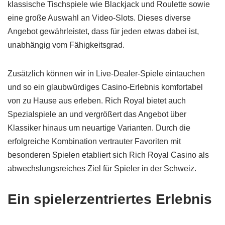
klassische Tischspiele wie Blackjack und Roulette sowie
eine große Auswahl an Video-Slots. Dieses diverse
Angebot gewährleistet, dass für jeden etwas dabei ist,
unabhängig vom Fähigkeitsgrad.
Zusätzlich können wir in Live-Dealer-Spiele eintauchen
und so ein glaubwürdiges Casino-Erlebnis komfortabel
von zu Hause aus erleben. Rich Royal bietet auch
Spezialspiele an und vergrößert das Angebot über
Klassiker hinaus um neuartige Varianten. Durch die
erfolgreiche Kombination vertrauter Favoriten mit
besonderen Spielen etabliert sich Rich Royal Casino als
abwechslungsreiches Ziel für Spieler in der Schweiz.
Ein spielerzentriertes Erlebnis