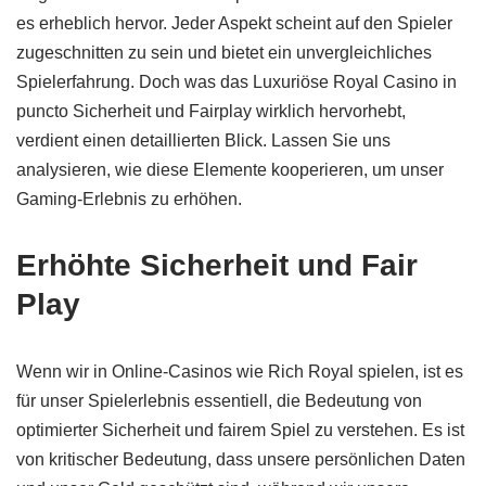
es erheblich hervor. Jeder Aspekt scheint auf den Spieler
zugeschnitten zu sein und bietet ein unvergleichliches
Spielerfahrung. Doch was das Luxuriöse Royal Casino in
puncto Sicherheit und Fairplay wirklich hervorhebt,
verdient einen detaillierten Blick. Lassen Sie uns
analysieren, wie diese Elemente kooperieren, um unser
Gaming-Erlebnis zu erhöhen.
Erhöhte Sicherheit und Fair
Play
Wenn wir in Online-Casinos wie Rich Royal spielen, ist es
für unser Spielerlebnis essentiell, die Bedeutung von
optimierter Sicherheit und fairem Spiel zu verstehen. Es ist
von kritischer Bedeutung, dass unsere persönlichen Daten