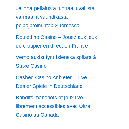
Jellona-pelialusta tuottaa luvallista,
varmaa ja vauhdikasta
pelaajatoimintaa Suomessa
Roulettino Casino – Jouez aux jeux
de croupier en direct en France
Vernd aukist fyrir íslenska spilara á
Stake Casino
Cashed Casino Anbieter – Live
Dealer Spiele in Deutschland
Bandits manchots et jeux live
librement accessibles avec Ultra
Casino au Canada