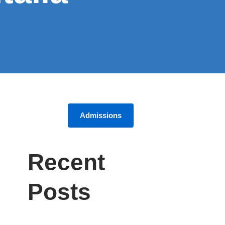
Admissions
Recent
Posts