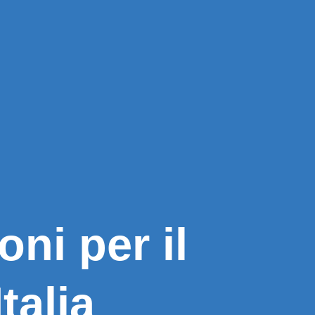
ni per il
talia