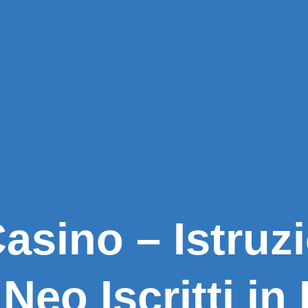
sino – Istruzio
Neo Iscritti in I