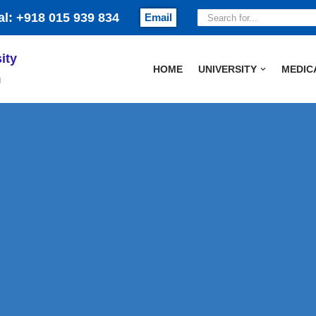
al: +918 015 939 834
Email
ity
HOME
UNIVERSITY
MEDIC
и