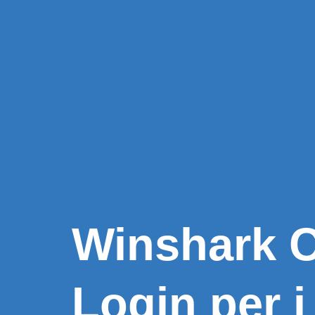
Winshark Ca
Login per i 