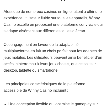
Alors que de nombreux casinos en ligne luttent à offrir une
expérience utilisateur fluide sur tous les appareils, Winny
Casino excelle en proposant une plateforme conviviale qui
s’adapte aisément aux différentes tailles d’écran.
Cet engagement en faveur de la adaptabilité
multiplateforme en fait un choix parfait pour les adeptes de
jeux mobiles. Les utilisateurs peuvent ainsi bénéficier d’un
accès ininterrompu à leurs jeux choisis, que ce soit sur
desktop, tablette ou smartphone.
Les principales caractéristiques de la plateforme
accessible de Winny Casino incluent :
Une conception flexible qui optimise le gameplay sur