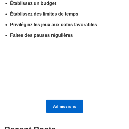
Établissez un budget
Établissez des limites de temps
Privilégiez les jeux aux cotes favorables
Faites des pauses régulières
Admissions