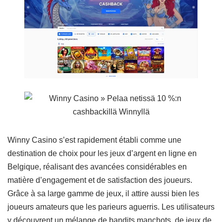
Winny Casino s’est rapidement établi comme une
destination de choix pour les jeux d’argent en ligne en
Belgique, réalisant des avancées considérables en
matière d’engagement et de satisfaction des joueurs.
Grâce à sa large gamme de jeux, il attire aussi bien les
joueurs amateurs que les parieurs aguerris. Les utilisateurs
y découvrent un mélange de bandits manchots, de jeux de