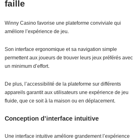
faille
Winny Casino favorise une plateforme conviviale qui
améliore l’expérience de jeu.
Son interface ergonomique et sa navigation simple
permettent aux joueurs de trouver leurs jeux préférés avec
un minimum d’effort.
De plus, l’accessibilité de la plateforme sur différents
appareils garantit aux utilisateurs une expérience de jeu
fluide, que ce soit à la maison ou en déplacement.
Conception d’interface intuitive
Une interface intuitive améliore grandement l’expérience