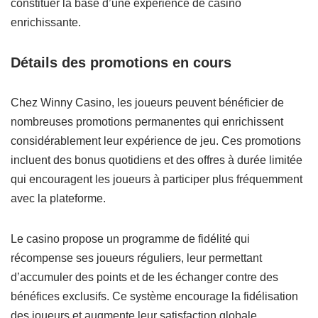
constituer la base d’une expérience de casino
enrichissante.
Détails des promotions en cours
Chez Winny Casino, les joueurs peuvent bénéficier de
nombreuses promotions permanentes qui enrichissent
considérablement leur expérience de jeu. Ces promotions
incluent des bonus quotidiens et des offres à durée limitée
qui encouragent les joueurs à participer plus fréquemment
avec la plateforme.
Le casino propose un programme de fidélité qui
récompense ses joueurs réguliers, leur permettant
d’accumuler des points et de les échanger contre des
bénéfices exclusifs. Ce système encourage la fidélisation
des joueurs et augmente leur satisfaction globale.