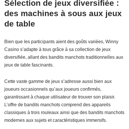
Sélection de jeux diversifiée :
des machines à sous aux jeux
de table
Bien que les participants aient des goûts variées, Winny
Casino s’adapte à tous grâce à sa collection de jeux
diversifiée, allant des bandits manchots traditionnelles aux
jeux de table fascinants.
Cette vaste gamme de jeux s’adresse aussi bien aux
joueurs occasionnels qu’aux joueurs confirmés,
garantissant à chaque utilisateur de trouver son plaisir.
L’offre de bandits manchots comprend des appareils
classiques à trois rouleaux ainsi que des bandits manchots
modernes aux sujets et caractéristiques immersifs.