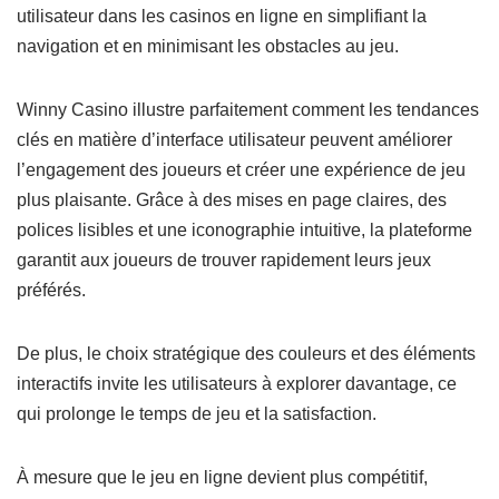
utilisateur dans les casinos en ligne en simplifiant la
navigation et en minimisant les obstacles au jeu.
Winny Casino illustre parfaitement comment les tendances
clés en matière d’interface utilisateur peuvent améliorer
l’engagement des joueurs et créer une expérience de jeu
plus plaisante. Grâce à des mises en page claires, des
polices lisibles et une iconographie intuitive, la plateforme
garantit aux joueurs de trouver rapidement leurs jeux
préférés.
De plus, le choix stratégique des couleurs et des éléments
interactifs invite les utilisateurs à explorer davantage, ce
qui prolonge le temps de jeu et la satisfaction.
À mesure que le jeu en ligne devient plus compétitif,