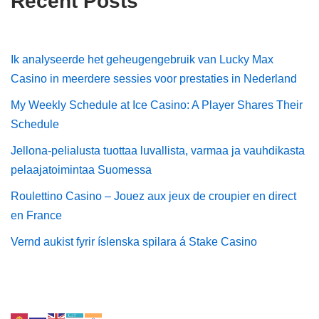
Recent Posts
Ik analyseerde het geheugengebruik van Lucky Max
Casino in meerdere sessies voor prestaties in Nederland
My Weekly Schedule at Ice Casino: A Player Shares Their
Schedule
Jellona-pelialusta tuottaa luvallista, varmaa ja vauhdikasta
pelaajatoimintaa Suomessa
Roulettino Casino – Jouez aux jeux de croupier en direct
en France
Vernd aukist fyrir íslenska spilara á Stake Casino