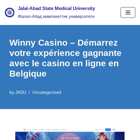
Jalal-Abad State Medical University
Жалал-Абад мамлекеттик университети
Skip
to
content
Winny Casino – Démarrez
votre expérience gagnante
avec le casino en ligne en
Belgique
by
JASU
Uncategorized