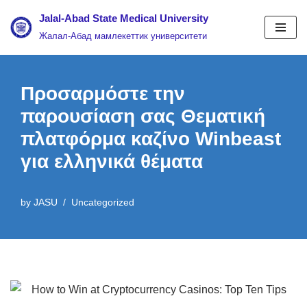
Jalal-Abad State Medical University
Жалал-Абад мамлекеттик университети
Skip
to
content
Προσαρμόστε την
παρουσίαση σας Θεματική
πλατφόρμα καζίνο Winbeast
για ελληνικά θέματα
by
JASU
Uncategorized