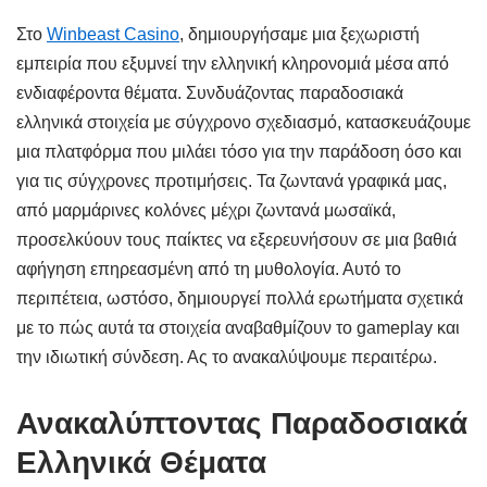
Στο
Winbeast Casino
, δημιουργήσαμε μια ξεχωριστή
εμπειρία που εξυμνεί την ελληνική κληρονομιά μέσα από
ενδιαφέροντα θέματα. Συνδυάζοντας παραδοσιακά
ελληνικά στοιχεία με σύγχρονο σχεδιασμό, κατασκευάζουμε
μια πλατφόρμα που μιλάει τόσο για την παράδοση όσο και
για τις σύγχρονες προτιμήσεις. Τα ζωντανά γραφικά μας,
από μαρμάρινες κολόνες μέχρι ζωντανά μωσαϊκά,
προσελκύουν τους παίκτες να εξερευνήσουν σε μια βαθιά
αφήγηση επηρεασμένη από τη μυθολογία. Αυτό το
περιπέτεια, ωστόσο, δημιουργεί πολλά ερωτήματα σχετικά
με το πώς αυτά τα στοιχεία αναβαθμίζουν το gameplay και
την ιδιωτική σύνδεση. Ας το ανακαλύψουμε περαιτέρω.
Ανακαλύπτοντας Παραδοσιακά
Ελληνικά Θέματα