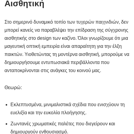
Αισθητική
Στο σημερινό δυναμικό τοπίο των τυχερών παιχνιδιών, δεν
μπορεί κανείς να παραβλέψει την επίδραση της σύγχρονης
αισθητικής στο design των καζίνο. Όλοι γνωρίζουμε ότι μια
μαγευτική οπτική εμπειρία είναι απαραίτητη για την έλξη
παικτών. Υιοθετώντας τη μοντέρνα αισθητική, μπορούμε να
δημιουργήσουμε εντυπωσιακά περιβάλλοντα που
ανταποκρίνονται στις ανάγκες του κοινού μας.
Θεωρώ:
Εκλεπτυσμένα, μινιμαλιστικά σχέδια που ενισχύουν τη
ευελιξία και την ευκολία πλοήγησης.
Ζωντανές χρωματικές παλέτες που διεγείρουν και
δημιουργούν ενθουσιασμό.