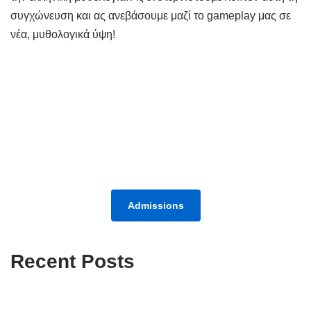
συγχώνευση και ας ανεβάσουμε μαζί το gameplay μας σε
νέα, μυθολογικά ύψη!
Admissions
Recent Posts