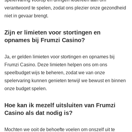
verantwoord te spelen, zodat ons plezier onze gezondheid
niet in gevaar brengt.
Zijn er limieten voor stortingen en
opnames bij Frumzi Casino?
Ja, er gelden limieten voor stortingen en opnames bij
Frumzi Casino. Deze limieten helpen ons om ons
speelbudget wijs te beheren, zodat we van onze
spelervaring kunnen genieten terwijl we bewust en binnen
onze budget spelen.
Hoe kan ik mezelf uitsluiten van Frumzi
Casino als dat nodig is?
Mochten we ooit de behoefte voelen om onszelf uit te