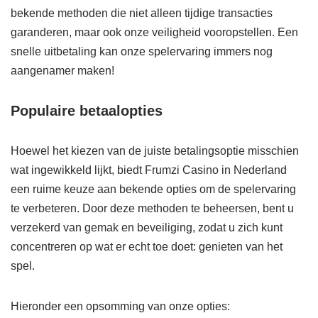
bekende methoden die niet alleen tijdige transacties
garanderen, maar ook onze veiligheid vooropstellen. Een
snelle uitbetaling kan onze spelervaring immers nog
aangenamer maken!
Populaire betaalopties
Hoewel het kiezen van de juiste betalingsoptie misschien
wat ingewikkeld lijkt, biedt Frumzi Casino in Nederland
een ruime keuze aan bekende opties om de spelervaring
te verbeteren. Door deze methoden te beheersen, bent u
verzekerd van gemak en beveiliging, zodat u zich kunt
concentreren op wat er echt toe doet: genieten van het
spel.
Hieronder een opsomming van onze opties: