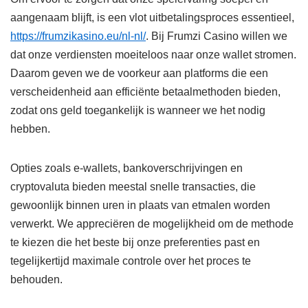
aangenaam blijft, is een vlot uitbetalingsproces essentieel,
https://frumzikasino.eu/nl-nl/
. Bij Frumzi Casino willen we
dat onze verdiensten moeiteloos naar onze wallet stromen.
Daarom geven we de voorkeur aan platforms die een
verscheidenheid aan efficiënte betaalmethoden bieden,
zodat ons geld toegankelijk is wanneer we het nodig
hebben.
Opties zoals e-wallets, bankoverschrijvingen en
cryptovaluta bieden meestal snelle transacties, die
gewoonlijk binnen uren in plaats van etmalen worden
verwerkt. We appreciëren de mogelijkheid om de methode
te kiezen die het beste bij onze preferenties past en
tegelijkertijd maximale controle over het proces te
behouden.