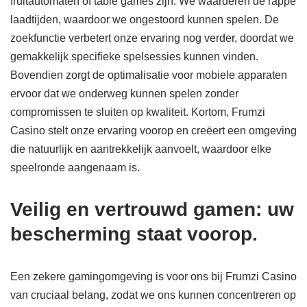
fruitautomaten of table games zijn. We waarderen de rappe
laadtijden, waardoor we ongestoord kunnen spelen. De
zoekfunctie verbetert onze ervaring nog verder, doordat we
gemakkelijk specifieke spelsessies kunnen vinden.
Bovendien zorgt de optimalisatie voor mobiele apparaten
ervoor dat we onderweg kunnen spelen zonder
compromissen te sluiten op kwaliteit. Kortom, Frumzi
Casino stelt onze ervaring voorop en creëert een omgeving
die natuurlijk en aantrekkelijk aanvoelt, waardoor elke
speelronde aangenaam is.
Veilig en vertrouwd gamen: uw
bescherming staat voorop.
Een zekere gamingomgeving is voor ons bij Frumzi Casino
van cruciaal belang, zodat we ons kunnen concentreren op