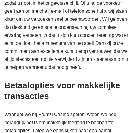
zodat u nooit in het ongewisse blijft. Of u nu de voorkeur
geeft aan online chat, e-mail of telefonische hulp, wij staan
klaar om uw verzoeken snel te beantwoorden. Wij geloven
dat deskundige en snelle ondersteuning uw complete
ervaring verbetert, zodat u zich kunt concentreren op wat er
echt toe doet: het amusement van het spel! Dankzij onze
commitment aan excellentie kunt u erop vertrouwen dat we
altijd slechts een notitie verwijderd zijn en klaar staan om u
te helpen wanneer u dat nodig heeft.
Betaalopties voor makkelijke
transacties
Wanneer we bij Frumzi Casino spelen, weten we hoe
belangrijk het is om makkelijk toegang te hebben tot
betaalopties. Laten we eens kijken naar een aantal