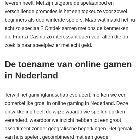
leveren heeft. Met zijn uitgebreide spelaanbod en
verschillende promoties is het een topkeuze voor zowel
beginners als doorwinterde spelers. Maar wat maakt het nu
echt zo speciaal? Ontdek samen met ons de kenmerken
die Frumzi Casino zo interessant doen voor allen die op
zoek is naar speelplezier met echt geld.
De toename van online gamen
in Nederland
Terwijl het gaminglandschap evolueert, merken we een
opmerkelijke groei in online gaming in Nederland. Deze
ontwikkeling heeft de wijze waarop we spellen gokken
veranderd, waardoor we inzicht hebben tot een groot
assortiment zonder geografische beperkingen. Het gemak
van huis spelen, gecombineerd met een goede