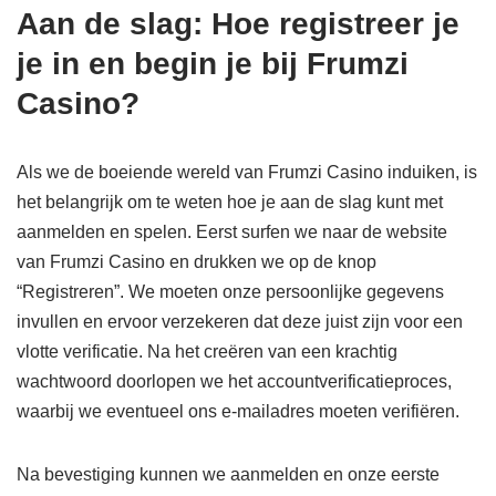
Aan de slag: Hoe registreer je
je in en begin je bij Frumzi
Casino?
Als we de boeiende wereld van Frumzi Casino induiken, is
het belangrijk om te weten hoe je aan de slag kunt met
aanmelden en spelen. Eerst surfen we naar de website
van Frumzi Casino en drukken we op de knop
“Registreren”. We moeten onze persoonlijke gegevens
invullen en ervoor verzekeren dat deze juist zijn voor een
vlotte verificatie. Na het creëren van een krachtig
wachtwoord doorlopen we het accountverificatieproces,
waarbij we eventueel ons e-mailadres moeten verifiëren.
Na bevestiging kunnen we aanmelden en onze eerste