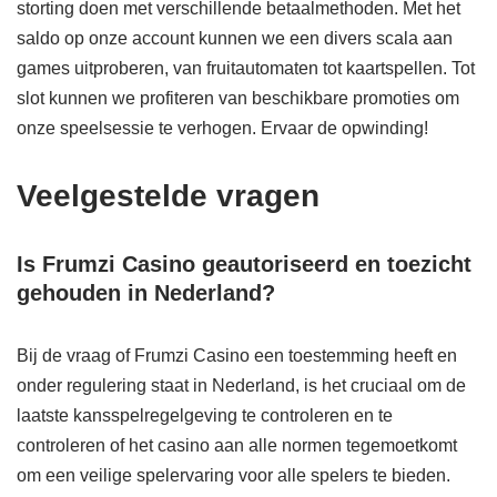
storting doen met verschillende betaalmethoden. Met het
saldo op onze account kunnen we een divers scala aan
games uitproberen, van fruitautomaten tot kaartspellen. Tot
slot kunnen we profiteren van beschikbare promoties om
onze speelsessie te verhogen. Ervaar de opwinding!
Veelgestelde vragen
Is Frumzi Casino geautoriseerd en toezicht
gehouden in Nederland?
Bij de vraag of Frumzi Casino een toestemming heeft en
onder regulering staat in Nederland, is het cruciaal om de
laatste kansspelregelgeving te controleren en te
controleren of het casino aan alle normen tegemoetkomt
om een veilige spelervaring voor alle spelers te bieden.