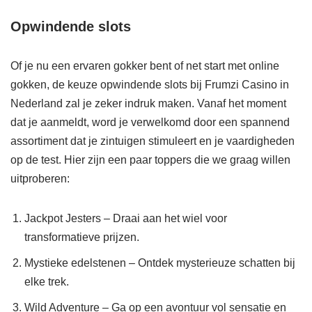
Opwindende slots
Of je nu een ervaren gokker bent of net start met online
gokken, de keuze opwindende slots bij Frumzi Casino in
Nederland zal je zeker indruk maken. Vanaf het moment
dat je aanmeldt, word je verwelkomd door een spannend
assortiment dat je zintuigen stimuleert en je vaardigheden
op de test. Hier zijn een paar toppers die we graag willen
uitproberen:
Jackpot Jesters – Draai aan het wiel voor
transformatieve prijzen.
Mystieke edelstenen – Ontdek mysterieuze schatten bij
elke trek.
Wild Adventure – Ga op een avontuur vol sensatie en