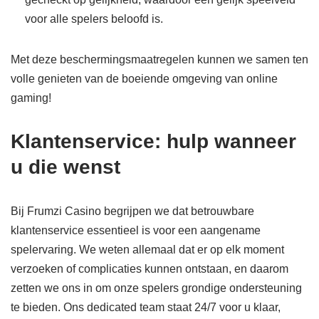
voor alle spelers beloofd is.
Met deze beschermingsmaatregelen kunnen we samen ten
volle genieten van de boeiende omgeving van online
gaming!
Klantenservice: hulp wanneer
u die wenst
Bij Frumzi Casino begrijpen we dat betrouwbare
klantenservice essentieel is voor een aangename
spelervaring. We weten allemaal dat er op elk moment
verzoeken of complicaties kunnen ontstaan, en daarom
zetten we ons in om onze spelers grondige ondersteuning
te bieden. Ons dedicated team staat 24/7 voor u klaar,