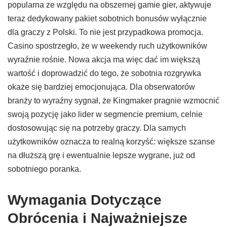
popularna ze względu na obszernej gamie gier, aktywuje
teraz dedykowany pakiet sobotnich bonusów wyłącznie
dla graczy z Polski. To nie jest przypadkowa promocja.
Casino spostrzegło, że w weekendy ruch użytkowników
wyraźnie rośnie. Nowa akcja ma więc dać im większą
wartość i doprowadzić do tego, że sobotnia rozgrywka
okaże się bardziej emocjonująca. Dla obserwatorów
branży to wyraźny sygnał, że Kingmaker pragnie wzmocnić
swoją pozycję jako lider w segmencie premium, celnie
dostosowując się na potrzeby graczy. Dla samych
użytkowników oznacza to realną korzyść: większe szanse
na dłuższą grę i ewentualnie lepsze wygrane, już od
sobotniego poranka.
Wymagania Dotyczące
Obrócenia i Najważniejsze