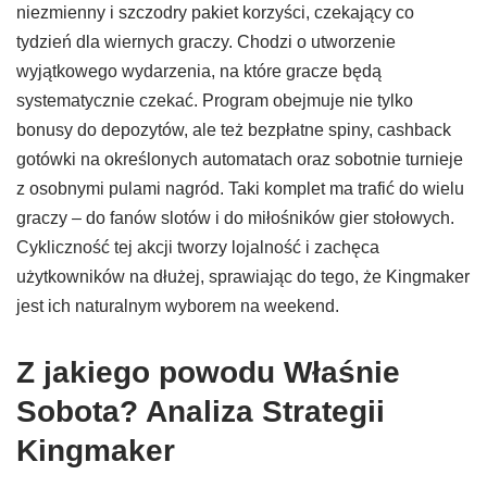
niezmienny i szczodry pakiet korzyści, czekający co
tydzień dla wiernych graczy. Chodzi o utworzenie
wyjątkowego wydarzenia, na które gracze będą
systematycznie czekać. Program obejmuje nie tylko
bonusy do depozytów, ale też bezpłatne spiny, cashback
gotówki na określonych automatach oraz sobotnie turnieje
z osobnymi pulami nagród. Taki komplet ma trafić do wielu
graczy – do fanów slotów i do miłośników gier stołowych.
Cykliczność tej akcji tworzy lojalność i zachęca
użytkowników na dłużej, sprawiając do tego, że Kingmaker
jest ich naturalnym wyborem na weekend.
Z jakiego powodu Właśnie
Sobota? Analiza Strategii
Kingmaker