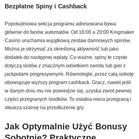
Bezpłatne Spiny i Cashback
Popołudniowa sekcja programu adresowana bywa
głównie do fanów automatów. Od 16:00 a 20:00 Kingmaker
Casino uruchamia wyjątkową zestaw darmowych spinów.
Można je otrzymać za określoną aktywność lub jako
dodatek do następnej wpłaty. Co ważne, spiny te często
dotyczą slotów z znacznym odsetkiem zwrotu lub gier z
jackpotami progresywnymi. Równolegle, przez całą sobotę
obowiązuje wyższy program cashback. Gracz, nawet jeśli
w danym dniu mu nie powiedzie się, uzyska zwrot pewnej
części przegranych środków. To osłabia nieco przegraną i
stwarza szansę na przedłużenie gry.
Jak Optymalnie Użyć Bonusy
Sobotnie? Praktyczne