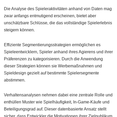
Die Analyse des Spieleraktivitäten anhand von Daten mag
zwar anfangs entmutigend erscheinen, bietet aber
unschätzbare Schlüsse, die das vollständige Spielerlebnis
steigern können.
Effiziente Segmentierungsstrategien ermöglichen es
Spieleentwicklern, Spieler anhand ihres Agierens und ihrer
Präferenzen zu kategorisieren. Durch die Anwendung
dieser Strategien können sie Werbemaßnahmen und
Spieldesign gezielt auf bestimmte Spielersegmente
abstimmen.
Verhaltensanalysen nehmen dabei eine zentrale Rolle und
enthüllen Muster wie Spielhäufigkeit, In-Game-Käufe und
Beteiligungsgrad auf. Dieser datenbasierte Ansatz stellt
sicher, dass Entwickler die Motivationen ihrer Zielpublikum