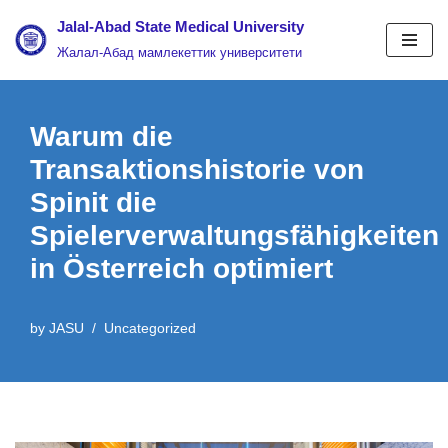
Jalal-Abad State Medical University
Жалал-Абад мамлекеттик университети
Skip
to
content
Warum die
Transaktionshistorie von
Spinit die
Spielerverwaltungsfähigkeiten
in Österreich optimiert
by
JASU
Uncategorized