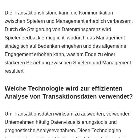
Die Transaktionshistorie kann die Kommunikation
zwischen Spielern und Management erheblich verbessern.
Durch die Steigerung von Datentransparenz wird
Spielerfeedback ermöglicht, wodurch das Management
strategisch auf Bedenken eingehen und das allgemeine
Engagement erhöhen kann, was am Ende zu einer
stärkeren Beziehung zwischen Spielern und Management
resultiert.
Welche Technologie wird zur effizienten
Analyse von Transaktionsdaten verwendet?
Um Transaktionsdaten wirksam zu auswerten, verwenden
Unternehmen häufig Datenvisualisierungstools und
prognostische Analyseverfahren. Diese Technologien