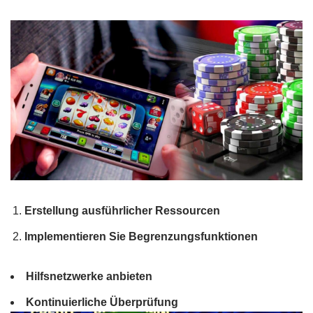
Erstellung ausführlicher Ressourcen
Implementieren Sie Begrenzungsfunktionen
Hilfsnetzwerke anbieten
Kontinuierliche Überprüfung