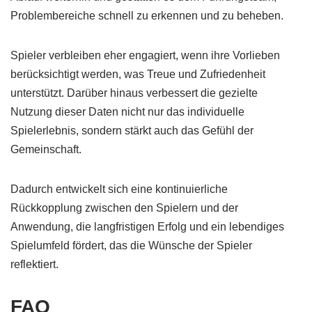
Problembereiche schnell zu erkennen und zu beheben.
Spieler verbleiben eher engagiert, wenn ihre Vorlieben
berücksichtigt werden, was Treue und Zufriedenheit
unterstützt. Darüber hinaus verbessert die gezielte
Nutzung dieser Daten nicht nur das individuelle
Spielerlebnis, sondern stärkt auch das Gefühl der
Gemeinschaft.
Dadurch entwickelt sich eine kontinuierliche
Rückkopplung zwischen den Spielern und der
Anwendung, die langfristigen Erfolg und ein lebendiges
Spielumfeld fördert, das die Wünsche der Spieler
reflektiert.
FAQ