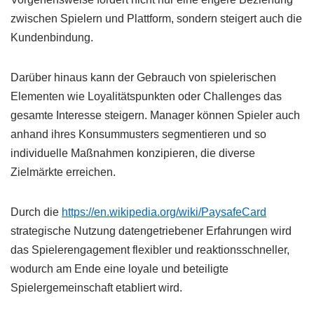
zwischen Spielern und Plattform, sondern steigert auch die
Kundenbindung.
Darüber hinaus kann der Gebrauch von spielerischen
Elementen wie Loyalitätspunkten oder Challenges das
gesamte Interesse steigern. Manager können Spieler auch
anhand ihres Konsummusters segmentieren und so
individuelle Maßnahmen konzipieren, die diverse
Zielmärkte erreichen.
Durch die
https://en.wikipedia.org/wiki/PaysafeCard
strategische Nutzung datengetriebener Erfahrungen wird
das Spielerengagement flexibler und reaktionsschneller,
wodurch am Ende eine loyale und beteiligte
Spielergemeinschaft etabliert wird.