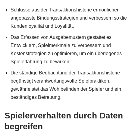
Schlüsse aus der Transaktionshistorie ermöglichen
angepasste Bindungsstrategien und verbessern so die
Kundenloyalität und Loyalität.
Das Erfassen von Ausgabemustern gestattet es
Entwicklern, Spielmerkmale zu verbessern und
Kostenstrategien zu optimieren, um ein überlegenes
Spielerfahrung zu bewirken.
Die ständige Beobachtung der Transaktionshistorie
begünstigt verantwortungsvolle Spielpraktiken,
gewährleistet das Wohlbefinden der Spieler und ein
beständiges Betreuung.
Spielerverhalten durch Daten
begreifen