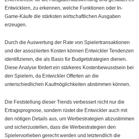
Entwicklern, zu erkennen, welche Funktionen oder In-
Game-Käufe die stärksten wirtschaftlichen Ausgaben
erzeugen.
Durch die Auswertung der Rate von Spielertransaktionen
und der assoziierten Kosten können Entwickler Tendenzen
identifizieren, die als Basis für Budgetstrategien dienen.
Diese Analyse fördert ein stärkeres Kostenbewusstsein bei
den Spielern, da Entwickler Offerten an die
unterschiedlichen Kaufmöglichkeiten abstimmen können.
Die Feststellung dieser Trends verbessert nicht nur die
Ertragsprognose, sondern rüstet die Entwickler auch mit
den nötigen Details aus, um Werbestrategien abzustimmen
und sicherzustellen, dass die Werbestrategien den
Spielervorlieben gerecht werden und letztendlich die