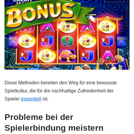
Diese Methoden bereiten den Weg für eine bewusste
Spielkultur, die für die nachhaltige Zufriedenheit der
Spieler
essentiell
ist.
Probleme bei der
Spielerbindung meistern