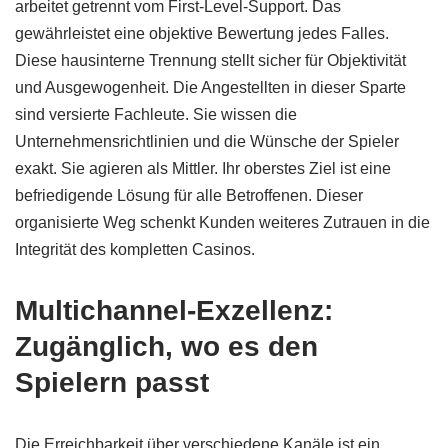
arbeitet getrennt vom First-Level-Support. Das
gewährleistet eine objektive Bewertung jedes Falles.
Diese hausinterne Trennung stellt sicher für Objektivität
und Ausgewogenheit. Die Angestellten in dieser Sparte
sind versierte Fachleute. Sie wissen die
Unternehmensrichtlinien und die Wünsche der Spieler
exakt. Sie agieren als Mittler. Ihr oberstes Ziel ist eine
befriedigende Lösung für alle Betroffenen. Dieser
organisierte Weg schenkt Kunden weiteres Zutrauen in die
Integrität des kompletten Casinos.
Multichannel-Exzellenz:
Zugänglich, wo es den
Spielern passt
Die Erreichbarkeit über verschiedene Kanäle ist ein