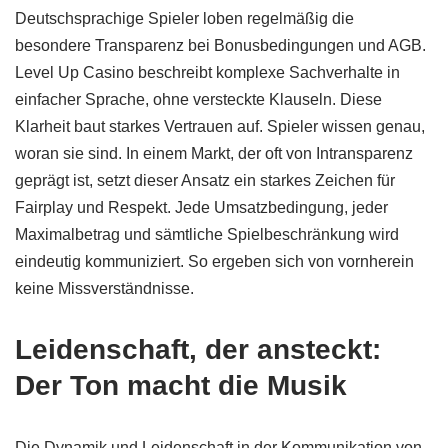
Deutschsprachige Spieler loben regelmäßig die
besondere Transparenz bei Bonusbedingungen und AGB.
Level Up Casino beschreibt komplexe Sachverhalte in
einfacher Sprache, ohne versteckte Klauseln. Diese
Klarheit baut starkes Vertrauen auf. Spieler wissen genau,
woran sie sind. In einem Markt, der oft von Intransparenz
geprägt ist, setzt dieser Ansatz ein starkes Zeichen für
Fairplay und Respekt. Jede Umsatzbedingung, jeder
Maximalbetrag und sämtliche Spielbeschränkung wird
eindeutig kommuniziert. So ergeben sich von vornherein
keine Missverständnisse.
Leidenschaft, der ansteckt:
Der Ton macht die Musik
Die Dynamik und Leidenschaft in der Kommunikation von