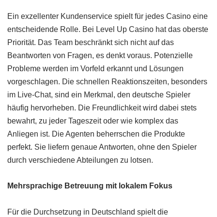
Ein exzellenter Kundenservice spielt für jedes Casino eine
entscheidende Rolle. Bei Level Up Casino hat das oberste
Priorität. Das Team beschränkt sich nicht auf das
Beantworten von Fragen, es denkt voraus. Potenzielle
Probleme werden im Vorfeld erkannt und Lösungen
vorgeschlagen. Die schnellen Reaktionszeiten, besonders
im Live-Chat, sind ein Merkmal, den deutsche Spieler
häufig hervorheben. Die Freundlichkeit wird dabei stets
bewahrt, zu jeder Tageszeit oder wie komplex das
Anliegen ist. Die Agenten beherrschen die Produkte
perfekt. Sie liefern genaue Antworten, ohne den Spieler
durch verschiedene Abteilungen zu lotsen.
Mehrsprachige Betreuung mit lokalem Fokus
Für die Durchsetzung in Deutschland spielt die