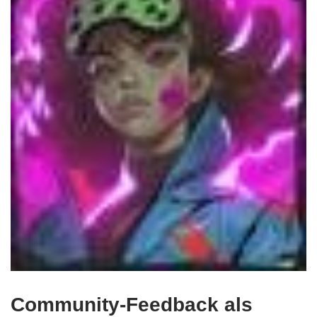
Community-Feedback als