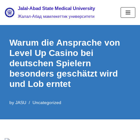
Jalal-Abad State Medical University
Жалал-Абад мамлекеттик университети
Skip
to
content
Warum die Ansprache von
Level Up Casino bei
deutschen Spielern
besonders geschätzt wird
und Lob erntet
by
JASU
Uncategorized