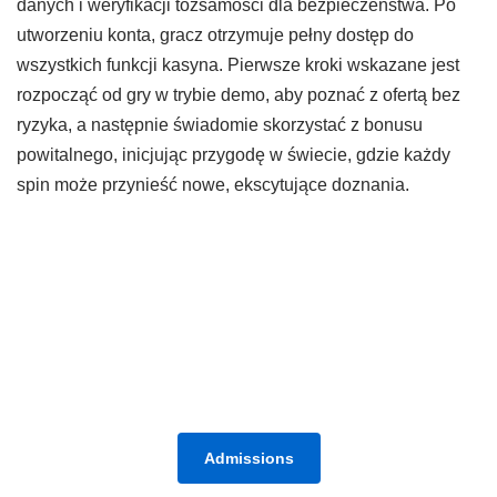
danych i weryfikacji tożsamości dla bezpieczeństwa. Po
utworzeniu konta, gracz otrzymuje pełny dostęp do
wszystkich funkcji kasyna. Pierwsze kroki wskazane jest
rozpocząć od gry w trybie demo, aby poznać z ofertą bez
ryzyka, a następnie świadomie skorzystać z bonusu
powitalnego, inicjując przygodę w świecie, gdzie każdy
spin może przynieść nowe, ekscytujące doznania.
Admissions