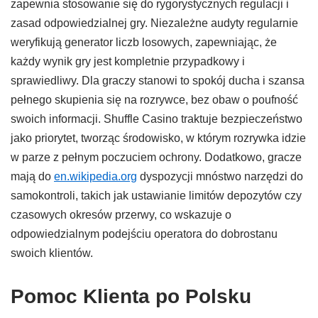
zapewnia stosowanie się do rygorystycznych regulacji i
zasad odpowiedzialnej gry. Niezależne audyty regularnie
weryfikują generator liczb losowych, zapewniając, że
każdy wynik gry jest kompletnie przypadkowy i
sprawiedliwy. Dla graczy stanowi to spokój ducha i szansa
pełnego skupienia się na rozrywce, bez obaw o poufność
swoich informacji. Shuffle Casino traktuje bezpieczeństwo
jako priorytet, tworząc środowisko, w którym rozrywka idzie
w parze z pełnym poczuciem ochrony. Dodatkowo, gracze
mają do
en.wikipedia.org
dyspozycji mnóstwo narzędzi do
samokontroli, takich jak ustawianie limitów depozytów czy
czasowych okresów przerwy, co wskazuje o
odpowiedzialnym podejściu operatora do dobrostanu
swoich klientów.
Pomoc Klienta po Polsku