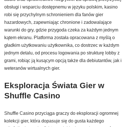
obsługi i wsparciu dostępnemu w języku polskim, kasino
robi się przychylnym schronieniem dla fanów gier
hazardowych, zapewniając chronione i zadowalające
warunki do gry, gdzie przygoda czeka za każdym jednym
kątem ekranu. Platforma została opracowana z myślą o
gładkim użytkowaniu użytkownika, co dostrzec w każdym
jednym detalu, od procesu logowania po strukturę lobby z
grami, robiąc ją kusącym opcją także dla debiutantów, jak i
weteranów wirtualnych gier.
Eksploracja Świata Gier w
Shuffle Casino
Shuffle Casino przyciąga graczy do eksploracji ogromnej
kolekcji gier, która dopasuje się do gusta każdego