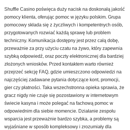
Shuffle Casino poświęca duży nacisk na doskonałą jakość
pomocy klienta, oferując pomoc w języku polskim. Grupa
pomocowy składa się z życzliwych i kompetentnych osób,
przygotowanych rozwiać każdą sprawę lub problem
techniczny. Komunikacja dostępny jest przez całą dobę,
przeważnie za przy użyciu czatu na żywo, który zapewnia
szybką odpowiedź, oraz poczty elektronicznej dla bardziej
złożonych wniosków. Przed kontaktem warto również
przejrzeć sekcję FAQ, gdzie umieszczono odpowiedzi na
najczęściej zadawane pytania dotyczące kont, promocji,
gier czy płatności. Taka wszechstronna opieka sprawia, że
gracz nigdy nie czuje się pozostawiony w internetowym
świecie kasyna i może polegać na fachową pomoc w
odpowiednim dla siebie momencie. Działanie zespołu
wsparcia jest przeważnie bardzo szybka, a problemy są
wyjaśniane w sposób kompleksowy i zrozumiały dla