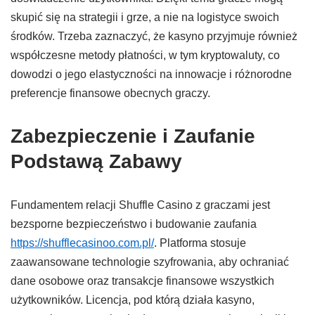
skupić się na strategii i grze, a nie na logistyce swoich
środków. Trzeba zaznaczyć, że kasyno przyjmuje również
współczesne metody płatności, w tym kryptowaluty, co
dowodzi o jego elastyczności na innowacje i różnorodne
preferencje finansowe obecnych graczy.
Zabezpieczenie i Zaufanie
Podstawą Zabawy
Fundamentem relacji Shuffle Casino z graczami jest
bezsporne bezpieczeństwo i budowanie zaufania
https://shufflecasinoo.com.pl/
. Platforma stosuje
zaawansowane technologie szyfrowania, aby ochraniać
dane osobowe oraz transakcje finansowe wszystkich
użytkowników. Licencja, pod którą działa kasyno,