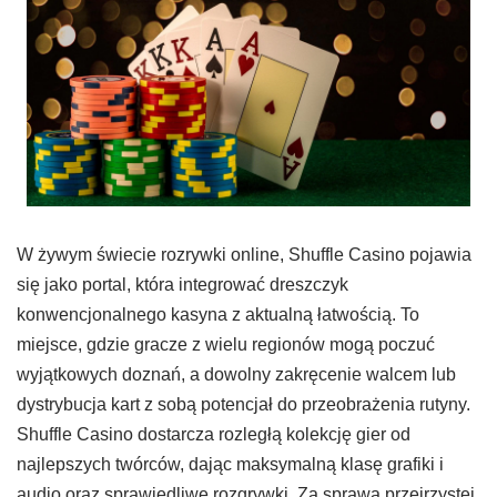
W żywym świecie rozrywki online, Shuffle Casino pojawia
się jako portal, która integrować dreszczyk
konwencjonalnego kasyna z aktualną łatwością. To
miejsce, gdzie gracze z wielu regionów mogą poczuć
wyjątkowych doznań, a dowolny zakręcenie walcem lub
dystrybucja kart z sobą potencjał do przeobrażenia rutyny.
Shuffle Casino dostarcza rozległą kolekcję gier od
najlepszych twórców, dając maksymalną klasę grafiki i
audio oraz sprawiedliwe rozgrywki. Za sprawą przejrzystej