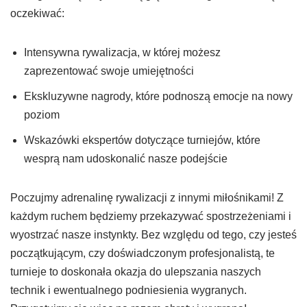
oczekiwać:
Intensywna rywalizacja, w której możesz
zaprezentować swoje umiejętności
Ekskluzywne nagrody, które podnoszą emocje na nowy
poziom
Wskazówki ekspertów dotyczące turniejów, które
wesprą nam udoskonalić nasze podejście
Poczujmy adrenalinę rywalizacji z innymi miłośnikami! Z
każdym ruchem będziemy przekazywać spostrzeżeniami i
wyostrzać nasze instynkty. Bez względu od tego, czy jesteś
początkującym, czy doświadczonym profesjonalistą, te
turnieje to doskonała okazja do ulepszania naszych
technik i ewentualnego podniesienia wygranych.