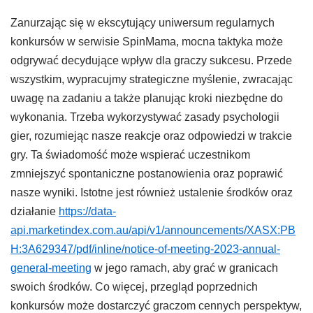
Zanurzając się w ekscytujący uniwersum regularnych
konkursów w serwisie SpinMama, mocna taktyka może
odgrywać decydujące wpływ dla graczy sukcesu. Przede
wszystkim, wypracujmy strategiczne myślenie, zwracając
uwagę na zadaniu a także planując kroki niezbędne do
wykonania. Trzeba wykorzystywać zasady psychologii
gier, rozumiejąc nasze reakcje oraz odpowiedzi w trakcie
gry. Ta świadomość może wspierać uczestnikom
zmniejszyć spontaniczne postanowienia oraz poprawić
nasze wyniki. Istotne jest również ustalenie środków oraz
działanie
https://data-
api.marketindex.com.au/api/v1/announcements/XASX:PB
H:3A629347/pdf/inline/notice-of-meeting-2023-annual-
general-meeting
w jego ramach, aby grać w granicach
swoich środków. Co więcej, przegląd poprzednich
konkursów może dostarczyć graczom cennych perspektyw,