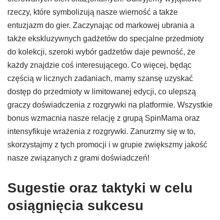
rzeczy, które symbolizują nasze wierność a także
entuzjazm do gier. Zaczynając od markowej ubrania a
także ekskluzywnych gadżetów do specjalne przedmioty
do kolekcji, szeroki wybór gadżetów daje pewność, że
każdy znajdzie coś interesującego. Co więcej, będąc
częścią w licznych zadaniach, mamy szansę uzyskać
dostęp do przedmioty w limitowanej edycji, co ulepszą
graczy doświadczenia z rozgrywki na platformie. Wszystkie
bonus wzmacnia nasze relację z grupą SpinMama oraz
intensyfikuje wrażenia z rozgrywki. Zanurzmy się w to,
skorzystajmy z tych promocji i w grupie zwiększmy jakość
nasze związanych z grami doświadczeń!
Sugestie oraz taktyki w celu
osiągnięcia sukcesu