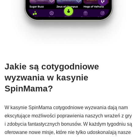
Jakie są cotygodniowe
wyzwania w kasynie
SpinMama?
W kasynie SpinMama cotygodniowe wyzwania dają nam
ekscytujące możliwości poprawienia naszych wrażeń z gry
i zdobycia fantastycznych bonusów. W każdym tygodniu są
oferowane nowe misje, które nie tylko udoskonalają nasze