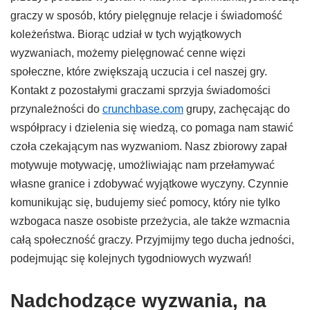
graczy w sposób, który pielęgnuje relacje i świadomość
koleżeństwa. Biorąc udział w tych wyjątkowych
wyzwaniach, możemy pielęgnować cenne więzi
społeczne, które zwiększają uczucia i cel naszej gry.
Kontakt z pozostałymi graczami sprzyja świadomości
przynależności do
crunchbase.com
grupy, zachęcając do
współpracy i dzielenia się wiedzą, co pomaga nam stawić
czoła czekającym nas wyzwaniom. Nasz zbiorowy zapał
motywuje motywację, umożliwiając nam przełamywać
własne granice i zdobywać wyjątkowe wyczyny. Czynnie
komunikując się, budujemy sieć pomocy, który nie tylko
wzbogaca nasze osobiste przeżycia, ale także wzmacnia
całą społeczność graczy. Przyjmijmy tego ducha jedności,
podejmując się kolejnych tygodniowych wyzwań!
Nadchodzące wyzwania, na