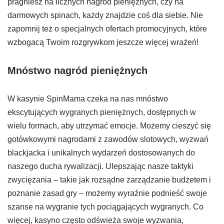
pragniesz na licznych nagród pieniężnych, czy na
darmowych spinach, każdy znajdzie coś dla siebie. Nie
zapomnij też o specjalnych ofertach promocyjnych, które
wzbogacą Twoim rozgrywkom jeszcze więcej wrażeń!
Mnóstwo nagród pieniężnych
W kasynie SpinMama czeka na nas mnóstwo
ekscytujących wygranych pieniężnych, dostępnych w
wielu formach, aby utrzymać emocje. Możemy cieszyć się
gotówkowymi nagrodami z zawodów slotowych, wyzwań
blackjacka i unikalnych wydarzeń dostosowanych do
naszego ducha rywalizacji. Ulepszając nasze taktyki
zwyciężania – takie jak rozsądne zarządzanie budżetem i
poznanie zasad gry – możemy wyraźnie podnieść swoje
szanse na wygranie tych pociągających wygranych. Co
więcej, kasyno często odświeża swoje wyzwania,