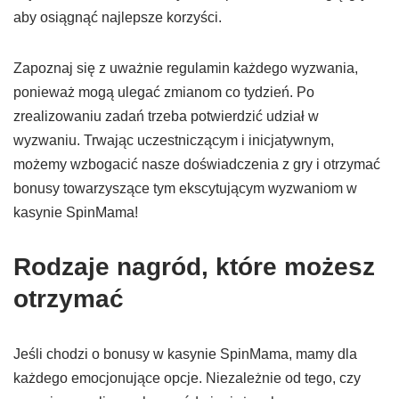
aby osiągnąć najlepsze korzyści.
Zapoznaj się z uważnie regulamin każdego wyzwania,
ponieważ mogą ulegać zmianom co tydzień. Po
zrealizowaniu zadań trzeba potwierdzić udział w
wyzwaniu. Trwając uczestniczącym i inicjatywnym,
możemy wzbogacić nasze doświadczenia z gry i otrzymać
bonusy towarzyszące tym ekscytującym wyzwaniom w
kasynie SpinMama!
Rodzaje nagród, które możesz
otrzymać
Jeśli chodzi o bonusy w kasynie SpinMama, mamy dla
każdego emocjonujące opcje. Niezależnie od tego, czy