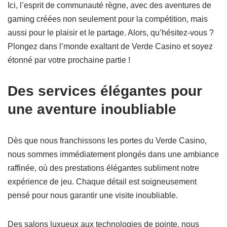
Ici, l’esprit de communauté règne, avec des aventures de
gaming créées non seulement pour la compétition, mais
aussi pour le plaisir et le partage. Alors, qu’hésitez-vous ?
Plongez dans l’monde exaltant de Verde Casino et soyez
étonné par votre prochaine partie !
Des services élégantes pour
une aventure inoubliable
Dès que nous franchissons les portes du Verde Casino,
nous sommes immédiatement plongés dans une ambiance
raffinée, où des prestations élégantes subliment notre
expérience de jeu. Chaque détail est soigneusement
pensé pour nous garantir une visite inoubliable.
Des salons luxueux aux technologies de pointe, nous