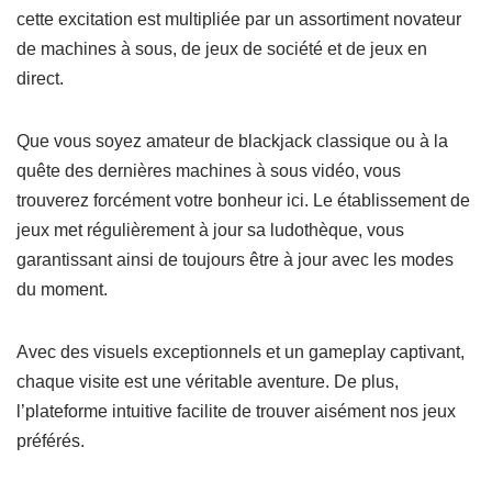
cette excitation est multipliée par un assortiment novateur
de machines à sous, de jeux de société et de jeux en
direct.
Que vous soyez amateur de blackjack classique ou à la
quête des dernières machines à sous vidéo, vous
trouverez forcément votre bonheur ici. Le établissement de
jeux met régulièrement à jour sa ludothèque, vous
garantissant ainsi de toujours être à jour avec les modes
du moment.
Avec des visuels exceptionnels et un gameplay captivant,
chaque visite est une véritable aventure. De plus,
l’plateforme intuitive facilite de trouver aisément nos jeux
préférés.