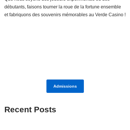
débutants, faisons tourner la roue de la fortune ensemble
et fabriquons des souvenirs mémorables au Verde Casino !
Admissions
Recent Posts