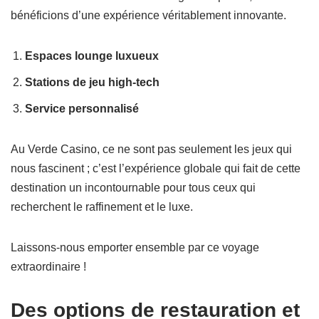
bénéficions d’une expérience véritablement innovante.
Espaces lounge luxueux
Stations de jeu high-tech
Service personnalisé
Au Verde Casino, ce ne sont pas seulement les jeux qui
nous fascinent ; c’est l’expérience globale qui fait de cette
destination un incontournable pour tous ceux qui
recherchent le raffinement et le luxe.
Laissons-nous emporter ensemble par ce voyage
extraordinaire !
Des options de restauration et