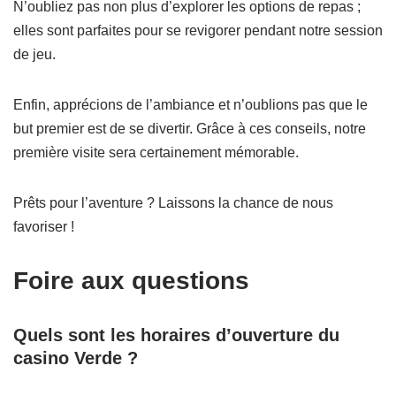
N’oubliez pas non plus d’explorer les options de repas ;
elles sont parfaites pour se revigorer pendant notre session
de jeu.
Enfin, apprécions de l’ambiance et n’oublions pas que le
but premier est de se divertir. Grâce à ces conseils, notre
première visite sera certainement mémorable.
Prêts pour l’aventure ? Laissons la chance de nous
favoriser !
Foire aux questions
Quels sont les horaires d’ouverture du
casino Verde ?