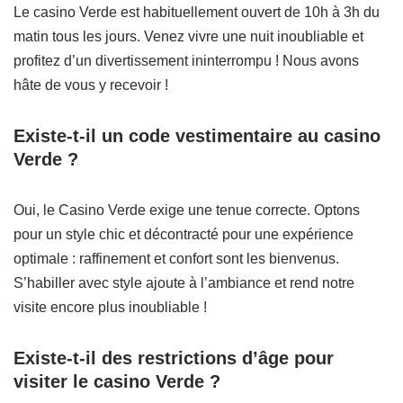
Le casino Verde est habituellement ouvert de 10h à 3h du
matin tous les jours. Venez vivre une nuit inoubliable et
profitez d’un divertissement ininterrompu ! Nous avons
hâte de vous y recevoir !
Existe-t-il un code vestimentaire au casino
Verde ?
Oui, le Casino Verde exige une tenue correcte. Optons
pour un style chic et décontracté pour une expérience
optimale : raffinement et confort sont les bienvenus.
S’habiller avec style ajoute à l’ambiance et rend notre
visite encore plus inoubliable !
Existe-t-il des restrictions d’âge pour
visiter le casino Verde ?