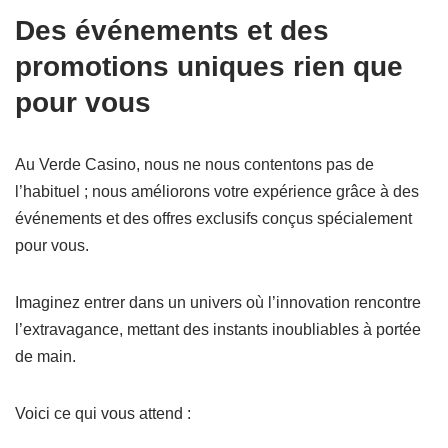
Des événements et des
promotions uniques rien que
pour vous
Au Verde Casino, nous ne nous contentons pas de
l’habituel ; nous améliorons votre expérience grâce à des
événements et des offres exclusifs conçus spécialement
pour vous.
Imaginez entrer dans un univers où l’innovation rencontre
l’extravagance, mettant des instants inoubliables à portée
de main.
Voici ce qui vous attend :