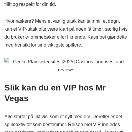
tillit og respekt for din tid.
Hvor raskere? Mens et vanlig uttak kan ta inntil et døgn,
kan et VIP-uttak ofte være klart på noen få timer, særlig hvis
du bruker e-lommebøker eller liknende. Kasinoet gjør dette
med hensikt for sine viktigste spillere.
Slik kan du en VIP hos Mr
Vegas
Alle starter på likt vis: som et nytt medlem. Deretter er det
spilleaktivitet som bestemmer. Reisen mot VIP innledes