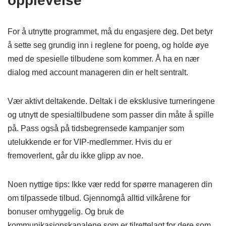
opplevelse
For å utnytte programmet, må du engasjere deg. Det betyr
å sette seg grundig inn i reglene for poeng, og holde øye
med de spesielle tilbudene som kommer. Å ha en nær
dialog med account manageren din er helt sentralt.
Vær aktivt deltakende. Deltak i de eksklusive turneringene
og utnytt de spesialtilbudene som passer din måte å spille
på. Pass også på tidsbegrensede kampanjer som
utelukkende er for VIP-medlemmer. Hvis du er
fremoverlent, går du ikke glipp av noe.
Noen nyttige tips: Ikke vær redd for spørre manageren din
om tilpassede tilbud. Gjennomgå alltid vilkårene for
bonuser omhyggelig. Og bruk de
kommunikasjonskanalene som er tilrettelagt for dere som