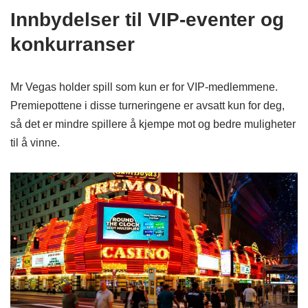
Innbydelser til VIP-eventer og
konkurranser
Mr Vegas holder spill som kun er for VIP-medlemmene.
Premiepottene i disse turneringene er avsatt kun for deg,
så det er mindre spillere å kjempe mot og bedre muligheter
til å vinne.