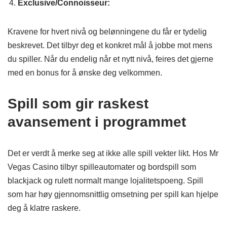
Exclusive/Connoisseur:
Kravene for hvert nivå og belønningene du får er tydelig
beskrevet. Det tilbyr deg et konkret mål å jobbe mot mens
du spiller. Når du endelig når et nytt nivå, feires det gjerne
med en bonus for å ønske deg velkommen.
Spill som gir raskest
avansement i programmet
Det er verdt å merke seg at ikke alle spill vekter likt. Hos Mr
Vegas Casino tilbyr spilleautomater og bordspill som
blackjack og rulett normalt mange lojalitetspoeng. Spill
som har høy gjennomsnittlig omsetning per spill kan hjelpe
deg å klatre raskere.