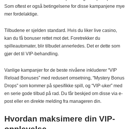
Som oftest er også betingelsene for disse kampanjene mye
mer fordelaktige.
Tilbudene er sjelden standard. Hvis du liker live casino,
kan du få bonuser rettet mot det. Foretrekker du
spilleautomater, blir tilbudet annerledes. Det er dette som
gjør det til VIP-behandling.
Vanlige kampanjer for de beste nivåene inkluderer “VIP
Reload Bonuses” med redusert omsetning, “Mystery Bonus
Drops” som kommer på spesifikke spill, og “VIP-uker” med
en serie gode tilbud på rad. Du får beskjed om disse via e-
post eller en direkte melding fra manageren din.
Hvordan maksimere din VIP-