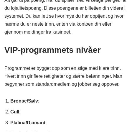
Alt går ut på poeng. Når du spiller med virkelige penger, får
du lojalitetspoeng. Disse poengene er billetten din videre i
systemet. Du kan lett se hvor mye du har opptjent og hvor
nærme du er neste trinn, enten via kontoen din eller
gjennom meldinger fra kasinoet.
VIP-programmets nivåer
Programmet er bygget opp som en stige med klare trinn.
Hvert trinn gir flere rettigheter og større belønninger. Man
begynner som standardmedlem og jobber seg oppover.
Bronse/Sølv:
Gull:
Platina/Diamant: