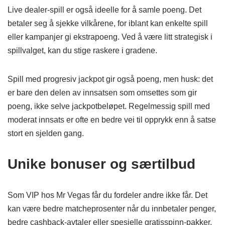
Live dealer-spill er også ideelle for å samle poeng. Det
betaler seg å sjekke vilkårene, for iblant kan enkelte spill
eller kampanjer gi ekstrapoeng. Ved å være litt strategisk i
spillvalget, kan du stige raskere i gradene.
Spill med progresiv jackpot gir også poeng, men husk: det
er bare den delen av innsatsen som omsettes som gir
poeng, ikke selve jackpotbeløpet. Regelmessig spill med
moderat innsats er ofte en bedre vei til opprykk enn å satse
stort en sjelden gang.
Unike bonuser og særtilbud
Som VIP hos Mr Vegas får du fordeler andre ikke får. Det
kan være bedre matcheprosenter når du innbetaler penger,
bedre cashback-avtaler eller spesielle gratisspinn-pakker.