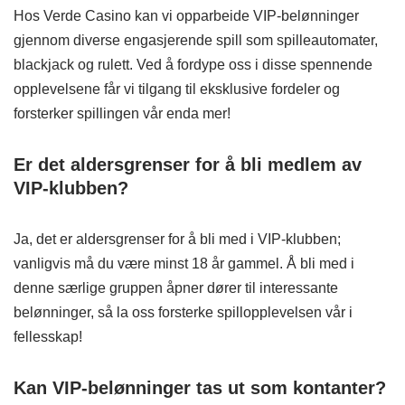
Hos Verde Casino kan vi opparbeide VIP-belønninger
gjennom diverse engasjerende spill som spilleautomater,
blackjack og rulett. Ved å fordype oss i disse spennende
opplevelsene får vi tilgang til eksklusive fordeler og
forsterker spillingen vår enda mer!
Er det aldersgrenser for å bli medlem av
VIP-klubben?
Ja, det er aldersgrenser for å bli med i VIP-klubben;
vanligvis må du være minst 18 år gammel. Å bli med i
denne særlige gruppen åpner dører til interessante
belønninger, så la oss forsterke spillopplevelsen vår i
fellesskap!
Kan VIP-belønninger tas ut som kontanter?