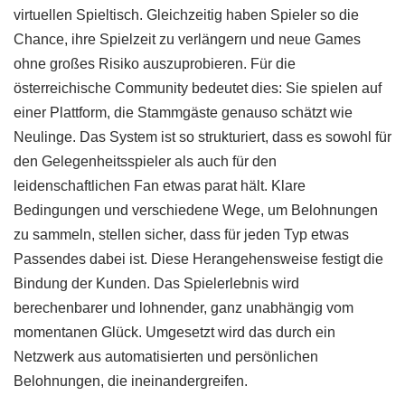
virtuellen Spieltisch. Gleichzeitig haben Spieler so die
Chance, ihre Spielzeit zu verlängern und neue Games
ohne großes Risiko auszuprobieren. Für die
österreichische Community bedeutet dies: Sie spielen auf
einer Plattform, die Stammgäste genauso schätzt wie
Neulinge. Das System ist so strukturiert, dass es sowohl für
den Gelegenheitsspieler als auch für den
leidenschaftlichen Fan etwas parat hält. Klare
Bedingungen und verschiedene Wege, um Belohnungen
zu sammeln, stellen sicher, dass für jeden Typ etwas
Passendes dabei ist. Diese Herangehensweise festigt die
Bindung der Kunden. Das Spielerlebnis wird
berechenbarer und lohnender, ganz unabhängig vom
momentanen Glück. Umgesetzt wird das durch ein
Netzwerk aus automatisierten und persönlichen
Belohnungen, die ineinandergreifen.