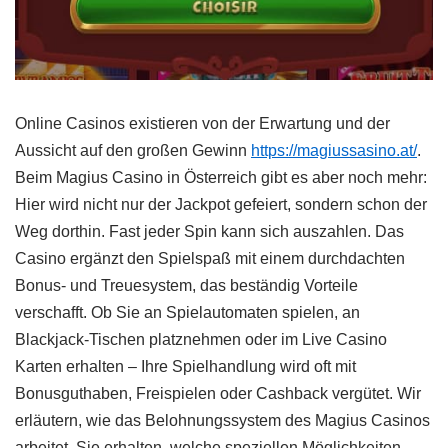
Online Casinos existieren von der Erwartung und der
Aussicht auf den großen Gewinn
https://magiussasino.at/
.
Beim Magius Casino in Österreich gibt es aber noch mehr:
Hier wird nicht nur der Jackpot gefeiert, sondern schon der
Weg dorthin. Fast jeder Spin kann sich auszahlen. Das
Casino ergänzt den Spielspaß mit einem durchdachten
Bonus- und Treuesystem, das beständig Vorteile
verschafft. Ob Sie an Spielautomaten spielen, an
Blackjack-Tischen platznehmen oder im Live Casino
Karten erhalten – Ihre Spielhandlung wird oft mit
Bonusguthaben, Freispielen oder Cashback vergütet. Wir
erläutern, wie das Belohnungssystem des Magius Casinos
arbeitet. Sie erhalten, welche speziellen Möglichkeiten