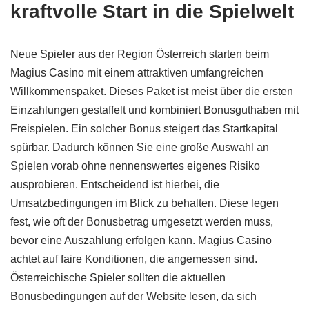
kraftvolle Start in die Spielwelt
Neue Spieler aus der Region Österreich starten beim
Magius Casino mit einem attraktiven umfangreichen
Willkommenspaket. Dieses Paket ist meist über die ersten
Einzahlungen gestaffelt und kombiniert Bonusguthaben mit
Freispielen. Ein solcher Bonus steigert das Startkapital
spürbar. Dadurch können Sie eine große Auswahl an
Spielen vorab ohne nennenswertes eigenes Risiko
ausprobieren. Entscheidend ist hierbei, die
Umsatzbedingungen im Blick zu behalten. Diese legen
fest, wie oft der Bonusbetrag umgesetzt werden muss,
bevor eine Auszahlung erfolgen kann. Magius Casino
achtet auf faire Konditionen, die angemessen sind.
Österreichische Spieler sollten die aktuellen
Bonusbedingungen auf der Website lesen, da sich