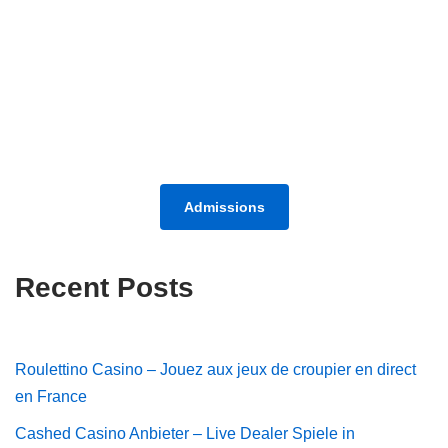
Admissions
Recent Posts
Roulettino Casino – Jouez aux jeux de croupier en direct
en France
Cashed Casino Anbieter – Live Dealer Spiele in