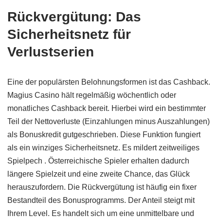
Rückvergütung: Das
Sicherheitsnetz für
Verlustserien
Eine der populärsten Belohnungsformen ist das Cashback.
Magius Casino hält regelmäßig wöchentlich oder
monatliches Cashback bereit. Hierbei wird ein bestimmter
Teil der Nettoverluste (Einzahlungen minus Auszahlungen)
als Bonuskredit gutgeschrieben. Diese Funktion fungiert
als ein winziges Sicherheitsnetz. Es mildert zeitweiliges
Spielpech . Österreichische Spieler erhalten dadurch
längere Spielzeit und eine zweite Chance, das Glück
herauszufordern. Die Rückvergütung ist häufig ein fixer
Bestandteil des Bonusprogramms. Der Anteil steigt mit
Ihrem Level. Es handelt sich um eine unmittelbare und