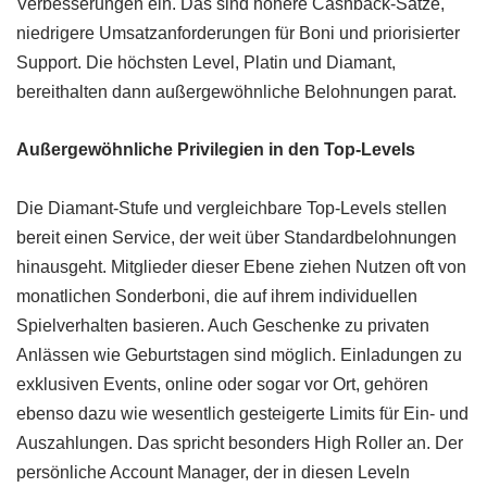
Verbesserungen ein. Das sind höhere Cashback-Sätze,
niedrigere Umsatzanforderungen für Boni und priorisierter
Support. Die höchsten Level, Platin und Diamant,
bereithalten dann außergewöhnliche Belohnungen parat.
Außergewöhnliche Privilegien in den Top-Levels
Die Diamant-Stufe und vergleichbare Top-Levels stellen
bereit einen Service, der weit über Standardbelohnungen
hinausgeht. Mitglieder dieser Ebene ziehen Nutzen oft von
monatlichen Sonderboni, die auf ihrem individuellen
Spielverhalten basieren. Auch Geschenke zu privaten
Anlässen wie Geburtstagen sind möglich. Einladungen zu
exklusiven Events, online oder sogar vor Ort, gehören
ebenso dazu wie wesentlich gesteigerte Limits für Ein- und
Auszahlungen. Das spricht besonders High Roller an. Der
persönliche Account Manager, der in diesen Leveln