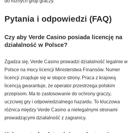
do różnych grup graczy.
Pytania i odpowiedzi (FAQ)
Czy aby Verde Casino posiada licencję na
działalność w Polsce?
Zgadza się, Verde Casino prowadzi działalność legalnie w
Polsce na mocy licencji Ministerstwa Finansów. Numer
licencji znajduje się w stopce strony. Praca z krajową
licencją gwarantuje, że operator przestrzega polskim
przepisom. Ma to zastosowanie do ochrony graczy,
uczciwej gry i odpowiedzialnego hazardu. To kluczowa
różnica między Verde Casino a nielegalnymi stronami
prowadzącymi działalność z zagranicy.