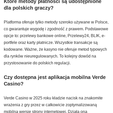
Które metody płatności są udostępnione
dla polskich graczy?
Platforma oferuje tylko metody szeroko używane w Polsce,
co gwarantuje wygodę i zgodność z prawem. Podstawowe
opcje to: przelewy bankowe online, Przelewy24, BLIK, e-
portfele oraz karty płatnicze. Wszystkie transakcje są
kodowane. Ważne, że kasyno nie oferuje metod typowych
dla rynków nieuregulowanych. To kolejny dowód na
przystosowanie do polskich regulacji.
Czy dostępna jest aplikacja mobilna Verde
Casino?
Verde Casino w 2025 roku kładzie nacisk na znakomite
wrażenia z gry przez w całkowicie zoptymalizowaną
mobilną wersję strony internetowej. Działa ona