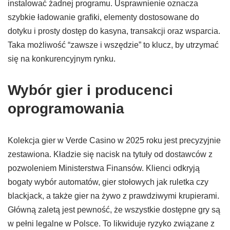
instalować żadnej programu. Usprawnienie oznacza
szybkie ładowanie grafiki, elementy dostosowane do
dotyku i prosty dostęp do kasyna, transakcji oraz wsparcia.
Taka możliwość “zawsze i wszędzie” to klucz, by utrzymać
się na konkurencyjnym rynku.
Wybór gier i producenci
oprogramowania
Kolekcja gier w Verde Casino w 2025 roku jest precyzyjnie
zestawiona. Kładzie się nacisk na tytuły od dostawców z
pozwoleniem Ministerstwa Finansów. Klienci odkryją
bogaty wybór automatów, gier stołowych jak ruletka czy
blackjack, a także gier na żywo z prawdziwymi krupierami.
Główną zaletą jest pewność, że wszystkie dostępne gry są
w pełni legalne w Polsce. To likwiduje ryzyko związane z