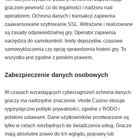
graczom pewność co do legalności i nadzoru nad
operatorem. Ochrona danych i transakcji zapewnia
zaawansowane szyfrowanie SSL. Wdrażane i realizowane
są zasady odpowiedzialnej gry. Operator zapewnia
narzędzia do samokontroli: limity depozytów, czasowe
samowykluczenia czy opcję sprawdzenia historii gry. To
wszystko jest zgodne z polskim prawem.
Zabezpieczenie danych osobowych
W czasach wzrastających cyberzagrożeń ochrona danych
graczy ma nadrzędne znaczenie. Verde Casino stosuje
rygorystyczne polityki prywatności, zgodne z RODO i
polskimi ustawami. Dane użytkowników przetwarzane są
tylko w celach niezbędnych do świadczenia usług. Gracze
mają absolutne prawo do ich wglądu, poprawy lub