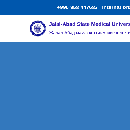
+996 958 447683 | Internation
Skip
Jalal-Abad State Medical Univers
to
Жалал-Абад мамлекеттик университет
content