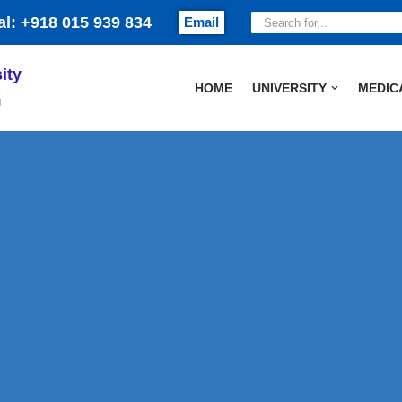
al: +918 015 939 834
Email
ity
HOME
UNIVERSITY
MEDIC
и