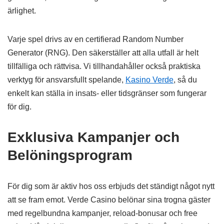
ärlighet.
Varje spel drivs av en certifierad Random Number
Generator (RNG). Den säkerställer att alla utfall är helt
tillfälliga och rättvisa. Vi tillhandahåller också praktiska
verktyg för ansvarsfullt spelande,
Kasino Verde
, så du
enkelt kan ställa in insats- eller tidsgränser som fungerar
för dig.
Exklusiva Kampanjer och
Belöningsprogram
För dig som är aktiv hos oss erbjuds det ständigt något nytt
att se fram emot. Verde Casino belönar sina trogna gäster
med regelbundna kampanjer, reload-bonusar och free