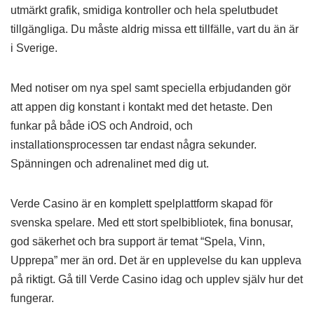
utmärkt grafik, smidiga kontroller och hela spelutbudet
tillgängliga. Du måste aldrig missa ett tillfälle, vart du än är
i Sverige.
Med notiser om nya spel samt speciella erbjudanden gör
att appen dig konstant i kontakt med det hetaste. Den
funkar på både iOS och Android, och
installationsprocessen tar endast några sekunder.
Spänningen och adrenalinet med dig ut.
Verde Casino är en komplett spelplattform skapad för
svenska spelare. Med ett stort spelbibliotek, fina bonusar,
god säkerhet och bra support är temat “Spela, Vinn,
Upprepa” mer än ord. Det är en upplevelse du kan uppleva
på riktigt. Gå till Verde Casino idag och upplev själv hur det
fungerar.