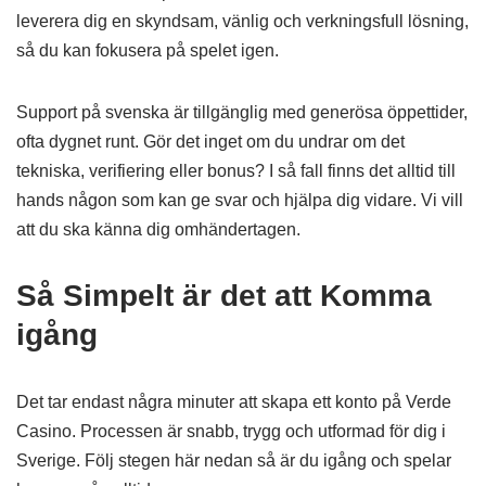
leverera dig en skyndsam, vänlig och verkningsfull lösning,
så du kan fokusera på spelet igen.
Support på svenska är tillgänglig med generösa öppettider,
ofta dygnet runt. Gör det inget om du undrar om det
tekniska, verifiering eller bonus? I så fall finns det alltid till
hands någon som kan ge svar och hjälpa dig vidare. Vi vill
att du ska känna dig omhändertagen.
Så Simpelt är det att Komma
igång
Det tar endast några minuter att skapa ett konto på Verde
Casino. Processen är snabb, trygg och utformad för dig i
Sverige. Följ stegen här nedan så är du igång och spelar