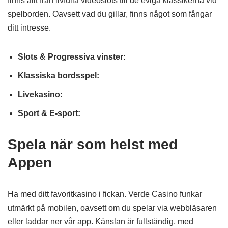
finns allt från livfulla videoslots till de eviga klassikerna vid
spelborden. Oavsett vad du gillar, finns något som fångar
ditt intresse.
Slots & Progressiva vinster:
Klassiska bordsspel:
Livekasino:
Sport & E-sport:
Spela när som helst med
Appen
Ha med ditt favoritkasino i fickan. Verde Casino funkar
utmärkt på mobilen, oavsett om du spelar via webbläsaren
eller laddar ner vår app. Känslan är fullständig, med