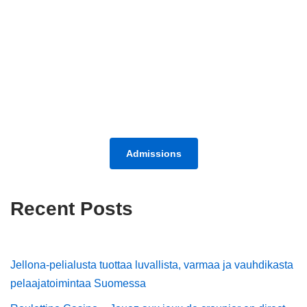
Admissions
Recent Posts
Jellona-pelialusta tuottaa luvallista, varmaa ja vauhdikasta
pelaajatoimintaa Suomessa