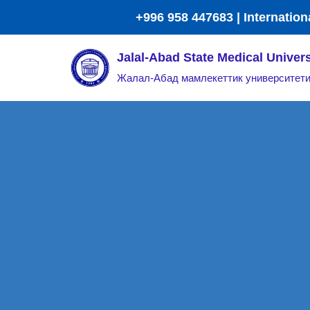
+996 958 447683 | Internation
Skip
Jalal-Abad State Medical Univers
to
Жалал-Абад мамлекеттик университет
content