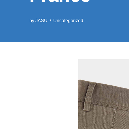
by
JASU
Uncategorized