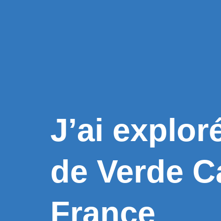
J’ai explor
de Verde C
France