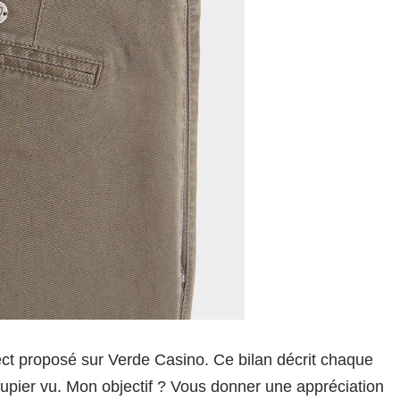
ect proposé sur Verde Casino. Ce bilan décrit chaque
upier vu. Mon objectif ? Vous donner une appréciation