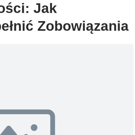
ości: Jak
ełnić Zobowiązania