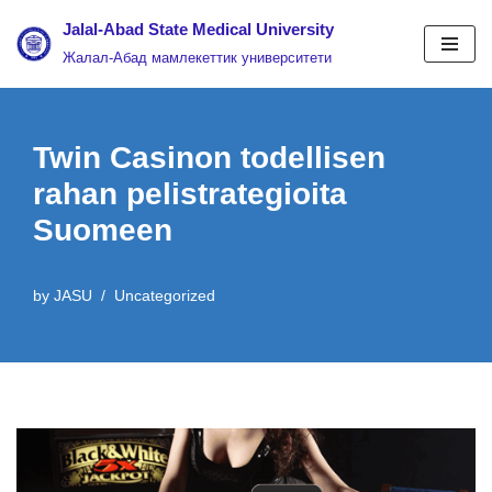
Jalal-Abad State Medical University
Жалал-Абад мамлекеттик университети
Skip
to
content
Twin Casinon todellisen
rahan pelistrategioita
Suomeen
by
JASU
Uncategorized