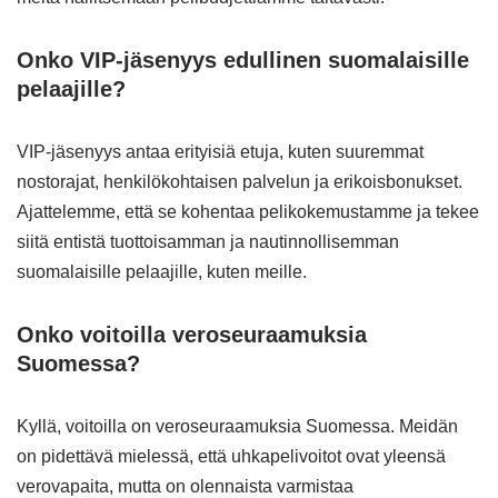
Onko VIP-jäsenyys edullinen suomalaisille
pelaajille?
VIP-jäsenyys antaa erityisiä etuja, kuten suuremmat
nostorajat, henkilökohtaisen palvelun ja erikoisbonukset.
Ajattelemme, että se kohentaa pelikokemustamme ja tekee
siitä entistä tuottoisamman ja nautinnollisemman
suomalaisille pelaajille, kuten meille.
Onko voitoilla veroseuraamuksia
Suomessa?
Kyllä, voitoilla on veroseuraamuksia Suomessa. Meidän
on pidettävä mielessä, että uhkapelivoitot ovat yleensä
verovapaita, mutta on olennaista varmistaa