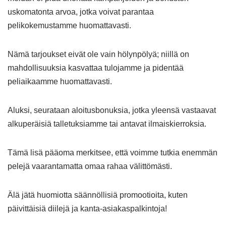
uskomatonta arvoa, jotka voivat parantaa
pelikokemustamme huomattavasti.
Nämä tarjoukset eivät ole vain hölynpölyä; niillä on
mahdollisuuksia kasvattaa tulojamme ja pidentää
peliaikaamme huomattavasti.
Aluksi, seurataan aloitusbonuksia, jotka yleensä vastaavat
alkuperäisiä talletuksiamme tai antavat ilmaiskierroksia.
Tämä lisä pääoma merkitsee, että voimme tutkia enemmän
pelejä vaarantamatta omaa rahaa välittömästi.
Älä jätä huomiotta säännöllisiä promootioita, kuten
päivittäisiä diilejä ja kanta-asiakaspalkintoja!