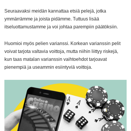
Seuraavaksi meidän kannattaa etsiä pelejä, jotka
ymmärrämme ja joista pidämme. Tuttuus lisää
itseluottamustamme ja voi johtaa parempiin päätöksiin.
Huomioi myös pelien varianssi. Korkean varianssin pelit
voivat tarjota valtavia voittoja, mutta niihin liittyy riskejä,
kun taas matalan varianssin vaihtoehdot tarjoavat
pienempiä ja useammin esiintyviä voittoja.