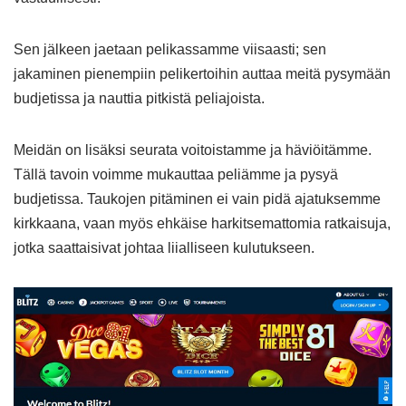
Sen jälkeen jaetaan pelikassamme viisaasti; sen
jakaminen pienempiin pelikertoihin auttaa meitä pysymään
budjetissa ja nauttia pitkistä peliajoista.
Meidän on lisäksi seurata voitoistamme ja häviöitämme.
Tällä tavoin voimme mukauttaa peliämme ja pysyä
budjetissa. Taukojen pitäminen ei vain pidä ajatuksemme
kirkkaana, vaan myös ehkäise harkitsemattomia ratkaisuja,
jotka saattaisivat johtaa liialliseen kulutukseen.