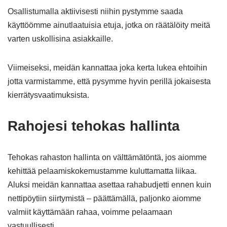
Osallistumalla aktiivisesti niihin pystymme saada
käyttöömme ainutlaatuisia etuja, jotka on räätälöity meitä
varten uskollisina asiakkaille.
Viimeiseksi, meidän kannattaa joka kerta lukea ehtoihin
jotta varmistamme, että pysymme hyvin perillä jokaisesta
kierrätysvaatimuksista.
Rahojesi tehokas hallinta
Tehokas rahaston hallinta on välttämätöntä, jos aiomme
kehittää pelaamiskokemustamme kuluttamatta liikaa.
Aluksi meidän kannattaa asettaa rahabudjetti ennen kuin
nettipöytiin siirtymistä – päättämällä, paljonko aiomme
valmiit käyttämään rahaa, voimme pelaamaan
vastuullisesti.