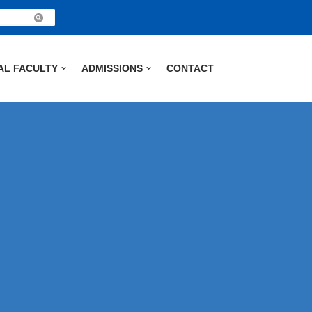
AL FACULTY
ADMISSIONS
CONTACT