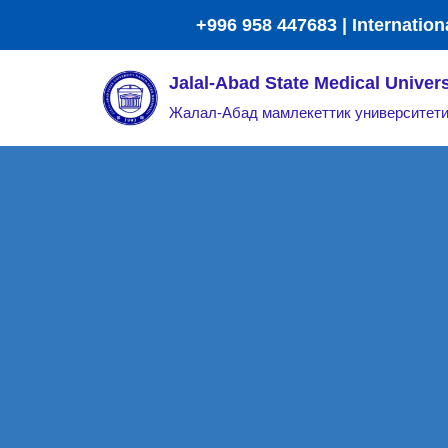
+996 958 447683 | Internation
Skip
Jalal-Abad State Medical Univers
to
Жалал-Абад мамлекеттик университет
content