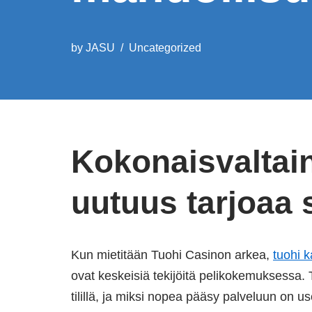
by
JASU
Uncategorized
Kokonaisvaltai
uutuus tarjoaa 
Kun mietitään Tuohi Casinon arkea,
tuohi k
ovat keskeisiä tekijöitä pelikokemuksessa. 
tilillä, ja miksi nopea pääsy palveluun on u