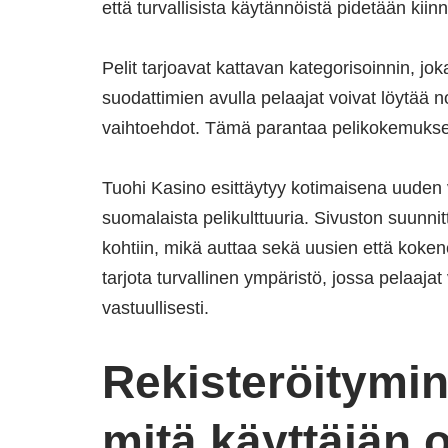
että turvallisista käytännöistä pidetään kiinn
Pelit tarjoavat kattavan kategorisoinnin, jo
suodattimien avulla pelaajat voivat löytää nop
vaihtoehdot. Tämä parantaa pelikokemuksen
Tuohi Kasino esittäytyy kotimaisena uuden 
suomalaista pelikulttuuria. Sivuston suunni
kohtiin, mikä auttaa sekä uusien että koken
tarjota turvallinen ympäristö, jossa pelaajat
vastuullisesti.
Rekisteröitymine
mitä käyttäjän 