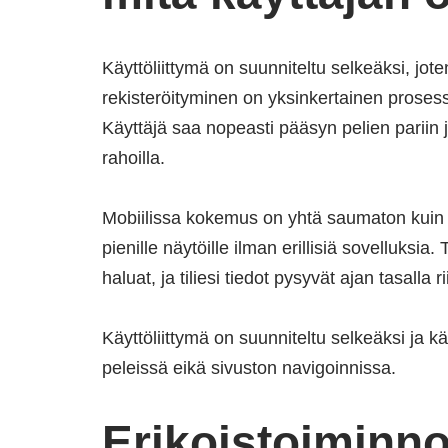
Käyttöliittymä on suunniteltu selkeäksi, joten 
rekisteröityminen on yksinkertainen proses
Käyttäjä saa nopeasti pääsyn pelien pariin j
rahoilla.
Mobiilissa kokemus on yhtä saumaton kuin 
pienille näytöille ilman erillisiä sovelluksia
haluat, ja tiliesi tiedot pysyvät ajan tasalla 
Käyttöliittymä on suunniteltu selkeäksi ja kä
peleissä eikä sivuston navigoinnissa.
Erikoistoiminnot