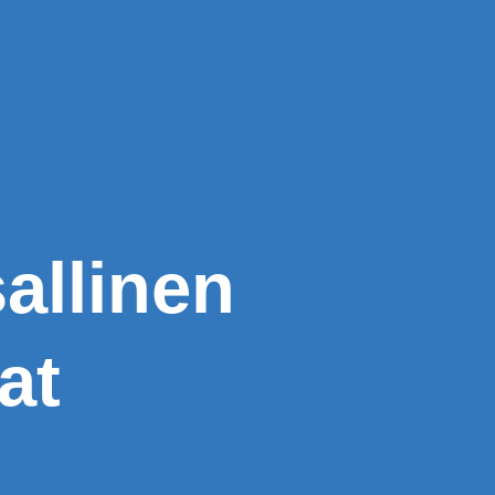
allinen
at