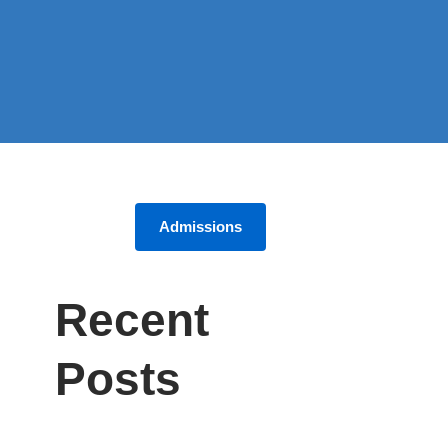
Admissions
Recent
Posts