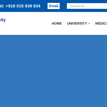
al: +918 015 939 834
Email
ity
HOME
UNIVERSITY
MEDIC
и