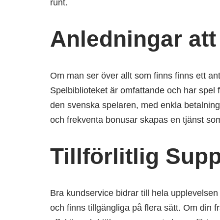
runt.
Anledningar att
Om man ser över allt som finns finns ett an
Spelbiblioteket är omfattande och har spel 
den svenska spelaren, med enkla betalning
och frekventa bonusar skapas en tjänst som 
Tillförlitlig Su
Bra kundservice bidrar till hela upplevelse
och finns tillgängliga på flera sätt. Om din f