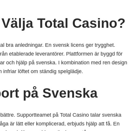
 Välja Total Casino?
tal bra anledningar. En svensk licens ger trygghet.
från etablerade leverantörer. Plattformen är byggd för
ar och hjälp på svenska. I kombination med ren design
infriar löftet om ständig spelglädje.
pport på Svenska
n bättre. Supportteamet på Total Casino talar svenska
råga är lätt eller komplicerad, erbjuds hjälp att få. En