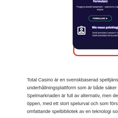
Total Casino är en svenskbaserad speltjäns
underhållningsplattform som är både säke
Spelmarknaden är full av alternativ, men det
öppen, med ett stort spelurval och som för
omfattande spelbibliotek av en teknologi so