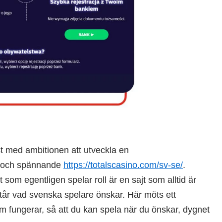
t med ambitionen att utveckla en
r och spännande
https://totalscasino.com/sv-se/
.
 som egentligen spelar roll är en sajt som alltid är
står vad svenska spelare önskar. Här möts ett
m fungerar, så att du kan spela när du önskar, dygnet