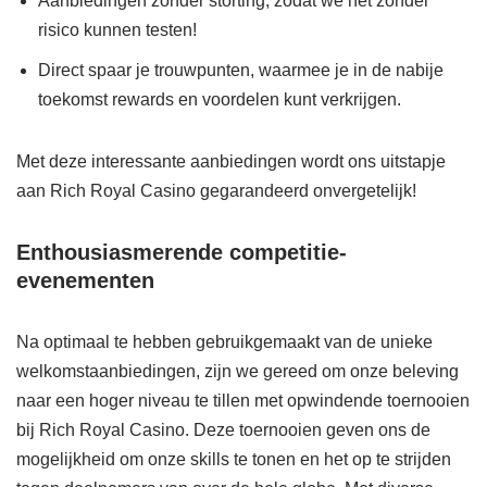
Aanbiedingen zonder storting, zodat we het zonder
risico kunnen testen!
Direct spaar je trouwpunten, waarmee je in de nabije
toekomst rewards en voordelen kunt verkrijgen.
Met deze interessante aanbiedingen wordt ons uitstapje
aan Rich Royal Casino gegarandeerd onvergetelijk!
Enthousiasmerende competitie-
evenementen
Na optimaal te hebben gebruikgemaakt van de unieke
welkomstaanbiedingen, zijn we gereed om onze beleving
naar een hoger niveau te tillen met opwindende toernooien
bij Rich Royal Casino. Deze toernooien geven ons de
mogelijkheid om onze skills te tonen en het op te strijden