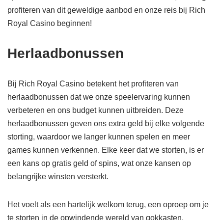
profiteren van dit geweldige aanbod en onze reis bij Rich
Royal Casino beginnen!
Herlaadbonussen
Bij Rich Royal Casino betekent het profiteren van
herlaadbonussen dat we onze speelervaring kunnen
verbeteren en ons budget kunnen uitbreiden. Deze
herlaadbonussen geven ons extra geld bij elke volgende
storting, waardoor we langer kunnen spelen en meer
games kunnen verkennen. Elke keer dat we storten, is er
een kans op gratis geld of spins, wat onze kansen op
belangrijke winsten versterkt.
Het voelt als een hartelijk welkom terug, een oproep om je
te storten in de opwindende wereld van gokkasten,