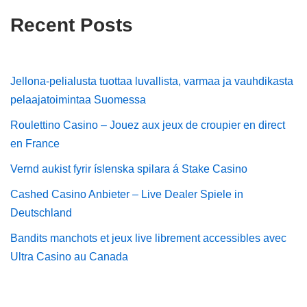
Recent Posts
Jellona-pelialusta tuottaa luvallista, varmaa ja vauhdikasta
pelaajatoimintaa Suomessa
Roulettino Casino – Jouez aux jeux de croupier en direct
en France
Vernd aukist fyrir íslenska spilara á Stake Casino
Cashed Casino Anbieter – Live Dealer Spiele in
Deutschland
Bandits manchots et jeux live librement accessibles avec
Ultra Casino au Canada