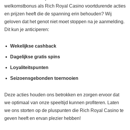
welkomstbonus als Rich Royal Casino voortdurende acties
en prijzen heeft die de spanning erin behouden? Wij
geloven dat het genot niet moet stoppen na je aanmelding.
Dit kun je anticiperen:
Wekelijkse cashback
Dagelijkse gratis spins
Loyaliteitspunten
Seizoensgebonden toernooien
Deze acties houden ons betrokken en zorgen ervoor dat
we optimaal van onze speeltijd kunnen profiteren. Laten
we ons storten op de pluspunten die Rich Royal Casino te
geven heeft en ervan plezier hebben!