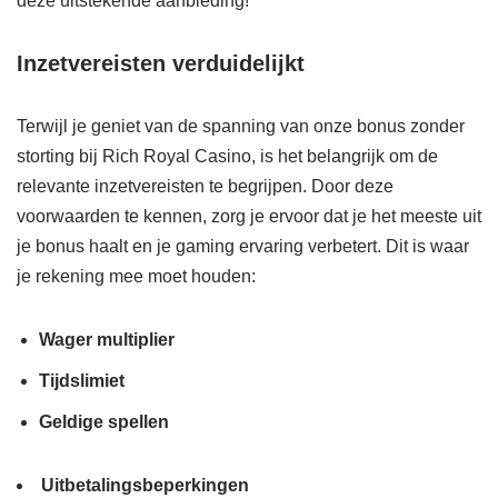
deze uitstekende aanbieding!
Inzetvereisten verduidelijkt
Terwijl je geniet van de spanning van onze bonus zonder
storting bij Rich Royal Casino, is het belangrijk om de
relevante inzetvereisten te begrijpen. Door deze
voorwaarden te kennen, zorg je ervoor dat je het meeste uit
je bonus haalt en je gaming ervaring verbetert. Dit is waar
je rekening mee moet houden:
Wager multiplier
Tijdslimiet
Geldige spellen
Uitbetalingsbeperkingen