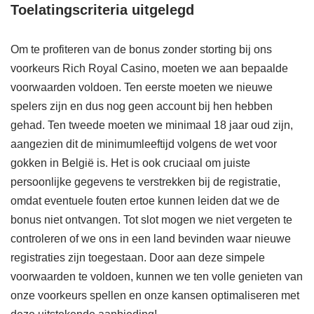
Toelatingscriteria uitgelegd
Om te profiteren van de bonus zonder storting bij ons
voorkeurs Rich Royal Casino, moeten we aan bepaalde
voorwaarden voldoen. Ten eerste moeten we nieuwe
spelers zijn en dus nog geen account bij hen hebben
gehad. Ten tweede moeten we minimaal 18 jaar oud zijn,
aangezien dit de minimumleeftijd volgens de wet voor
gokken in België is. Het is ook cruciaal om juiste
persoonlijke gegevens te verstrekken bij de registratie,
omdat eventuele fouten ertoe kunnen leiden dat we de
bonus niet ontvangen. Tot slot mogen we niet vergeten te
controleren of we ons in een land bevinden waar nieuwe
registraties zijn toegestaan. Door aan deze simpele
voorwaarden te voldoen, kunnen we ten volle genieten van
onze voorkeurs spellen en onze kansen optimaliseren met