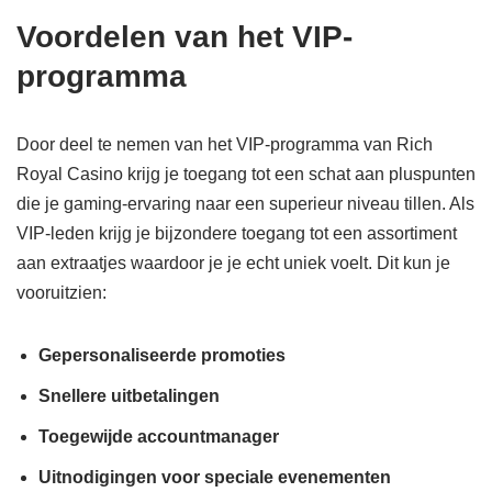
Voordelen van het VIP-
programma
Door deel te nemen van het VIP-programma van Rich
Royal Casino krijg je toegang tot een schat aan pluspunten
die je gaming-ervaring naar een superieur niveau tillen. Als
VIP-leden krijg je bijzondere toegang tot een assortiment
aan extraatjes waardoor je je echt uniek voelt. Dit kun je
vooruitzien:
Gepersonaliseerde promoties
Snellere uitbetalingen
Toegewijde accountmanager
Uitnodigingen voor speciale evenementen