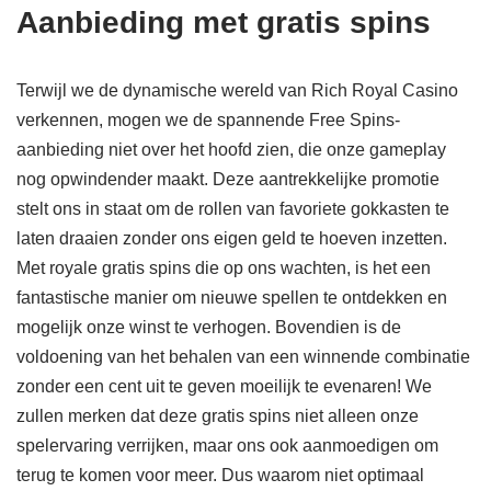
Aanbieding met gratis spins
Terwijl we de dynamische wereld van Rich Royal Casino
verkennen, mogen we de spannende Free Spins-
aanbieding niet over het hoofd zien, die onze gameplay
nog opwindender maakt. Deze aantrekkelijke promotie
stelt ons in staat om de rollen van favoriete gokkasten te
laten draaien zonder ons eigen geld te hoeven inzetten.
Met royale gratis spins die op ons wachten, is het een
fantastische manier om nieuwe spellen te ontdekken en
mogelijk onze winst te verhogen. Bovendien is de
voldoening van het behalen van een winnende combinatie
zonder een cent uit te geven moeilijk te evenaren! We
zullen merken dat deze gratis spins niet alleen onze
spelervaring verrijken, maar ons ook aanmoedigen om
terug te komen voor meer. Dus waarom niet optimaal