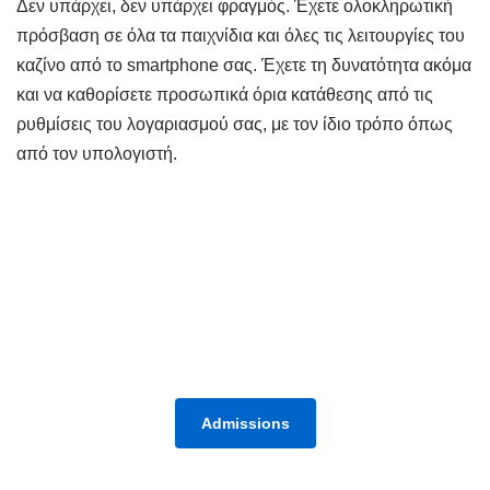
Δεν υπάρχει, δεν υπάρχει φραγμός. Έχετε ολοκληρωτική
πρόσβαση σε όλα τα παιχνίδια και όλες τις λειτουργίες του
καζίνο από το smartphone σας. Έχετε τη δυνατότητα ακόμα
και να καθορίσετε προσωπικά όρια κατάθεσης από τις
ρυθμίσεις του λογαριασμού σας, με τον ίδιο τρόπο όπως
από τον υπολογιστή.
Admissions