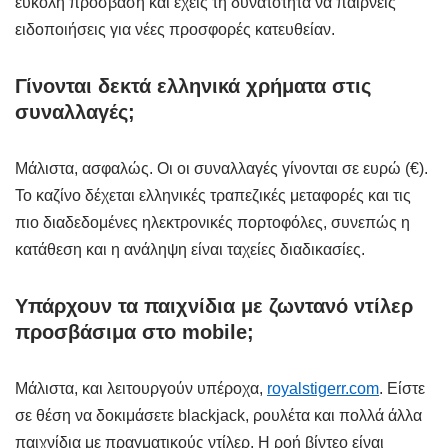
εύκολη πρόσβαση και έχεις τη δυνατότητα να παίρνεις
ειδοποιήσεις για νέες προσφορές κατευθείαν.
Γίνονται δεκτά ελληνικά χρήματα στις
συναλλαγές;
Μάλιστα, ασφαλώς. Οι οι συναλλαγές γίνονται σε ευρώ (€).
Το καζίνο δέχεται ελληνικές τραπεζικές μεταφορές και τις
πιο διαδεδομένες ηλεκτρονικές πορτοφόλες, συνεπώς η
κατάθεση και η ανάληψη είναι ταχείες διαδικασίες.
Υπάρχουν τα παιχνίδια με ζωντανό ντίλερ
προσβάσιμα στο mobile;
Μάλιστα, και λειτουργούν υπέροχα,
royalstigerr.com
. Είστε
σε θέση να δοκιμάσετε blackjack, ρουλέτα και πολλά άλλα
παιχνίδια με πραγματικούς ντίλερ. Η ροή βίντεο είναι