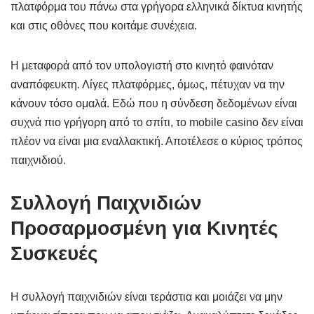
πλατφόρμα του πάνω στα γρήγορα ελληνικά δίκτυα κινητής
και στις οθόνες που κοιτάμε συνέχεια.
Η μεταφορά από τον υπολογιστή στο κινητό φαινόταν
αναπόφευκτη. Λίγες πλατφόρμες, όμως, πέτυχαν να την
κάνουν τόσο ομαλά. Εδώ που η σύνδεση δεδομένων είναι
συχνά πιο γρήγορη από το σπίτι, το mobile casino δεν είναι
πλέον να είναι μια εναλλακτική. Αποτέλεσε ο κύριος τρόπος
παιχνιδιού.
Συλλογή Παιχνιδιών
Προσαρμοσμένη για Κινητές
Συσκευές
Η συλλογή παιχνιδιών είναι τεράστια και μοιάζει να μην