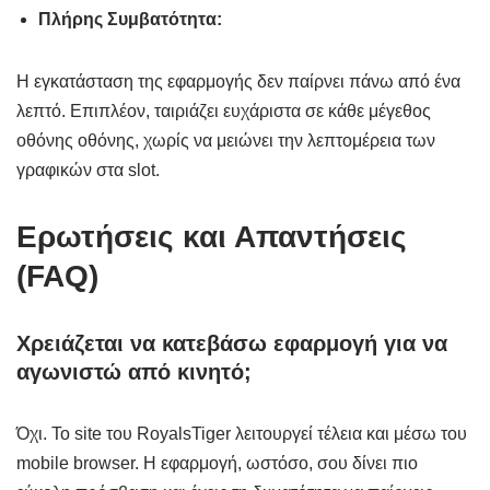
Πλήρης Συμβατότητα:
Η εγκατάσταση της εφαρμογής δεν παίρνει πάνω από ένα
λεπτό. Επιπλέον, ταιριάζει ευχάριστα σε κάθε μέγεθος
οθόνης οθόνης, χωρίς να μειώνει την λεπτομέρεια των
γραφικών στα slot.
Ερωτήσεις και Απαντήσεις
(FAQ)
Χρειάζεται να κατεβάσω εφαρμογή για να
αγωνιστώ από κινητό;
Όχι. Το site του RoyalsTiger λειτουργεί τέλεια και μέσω του
mobile browser. Η εφαρμογή, ωστόσο, σου δίνει πιο