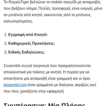
Το RoyalsTiger βελτιώνει το mobile παιχνίδι με ανταμοιβές
που βγάζουν νόημα. Πολλές προσφορές είναι ενεργές μόνο
αν μπαίνετε από κινητό, εκκινώντας από το μπόνους
καλωσορίσματος.
Εγγραφή από Κινητό:
Καθημερινές Προκλήσεις:
Ειδικές Εκδηλώσεις:
Συναντάτε συχνά τουρνουά που πραγματοποιούνται
αποκλειστικά για παίκτες με κινητά. Η πορεία για να
αποκτήσετε μια ανταμοιβή είναι γραμμική και οι όροι
ibisworld.com
είναι γραμμένοι με διαύγεια, ακριβώς εκεί
που τους χρειάζεστε στην εφαρμογή.
Συμπέρασμα: Μία Πλήρης