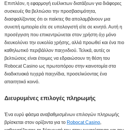
Επιπλέον, η εφαρμογή ευέλικτων διατάξεων για διάφορες
συσκευές θα βελτιώσει την προσβασιμότητα,
διασφαλίζοντας ότι οι παίκτες θα απολαμβάνουν μια
συνεπή εμπειρία είτε σε υπολογιστή είτε σε κινητό. Αυτή η
προσέγγιση που επικεντρώνεται στον χρήστη όχι μόνο
διευκολύνει την ευκολία χρήσης, αλλά προωθεί και ένα πιο
καθηλωτικό περιβάλλον παιχνιδιού. Τελικά, αυτές οι
βελτιώσεις είναι έτοιμες να εδραιώσουν τη θέση του
Robocat Casino ως πρωτοπόρου στην καινοτομία στα
διαδικτυακά τυχερά παιχνίδια, προσελκύοντας ένα
απαιτητικό κοινό.
Διευρυμένες επιλογές πληρωμής
Ένα ευρύ φάσμα αναβαθμισμένων επιλογών πληρωμής
βρίσκεται στον ορίζοντα για το
Robocat Casino
,