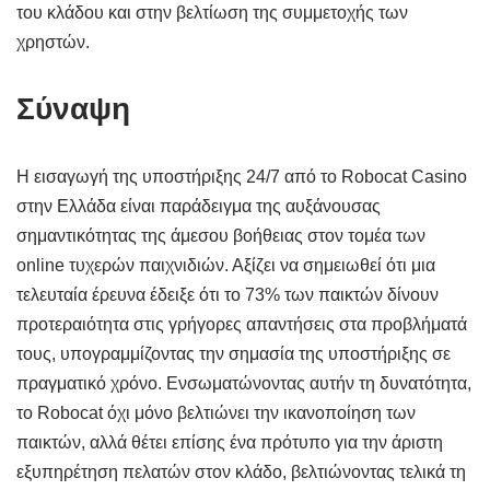
του κλάδου και στην βελτίωση της συμμετοχής των
χρηστών.
Σύναψη
Η εισαγωγή της υποστήριξης 24/7 από το Robocat Casino
στην Ελλάδα είναι παράδειγμα της αυξάνουσας
σημαντικότητας της άμεσου βοήθειας στον τομέα των
online τυχερών παιχνιδιών. Αξίζει να σημειωθεί ότι μια
τελευταία έρευνα έδειξε ότι το 73% των παικτών δίνουν
προτεραιότητα στις γρήγορες απαντήσεις στα προβλήματά
τους, υπογραμμίζοντας την σημασία της υποστήριξης σε
πραγματικό χρόνο. Ενσωματώνοντας αυτήν τη δυνατότητα,
το Robocat όχι μόνο βελτιώνει την ικανοποίηση των
παικτών, αλλά θέτει επίσης ένα πρότυπο για την άριστη
εξυπηρέτηση πελατών στον κλάδο, βελτιώνοντας τελικά τη