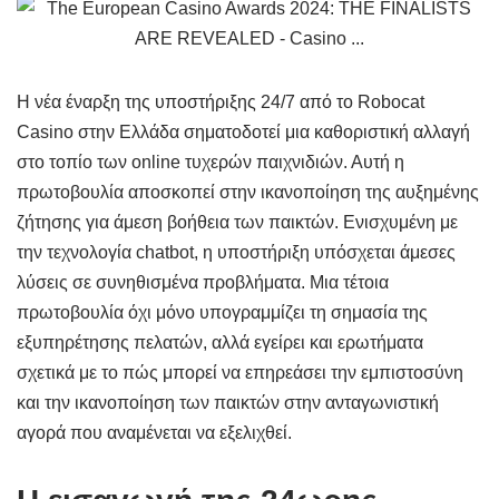
Η νέα έναρξη της υποστήριξης 24/7 από το Robocat
Casino στην Ελλάδα σηματοδοτεί μια καθοριστική αλλαγή
στο τοπίο των online τυχερών παιχνιδιών. Αυτή η
πρωτοβουλία αποσκοπεί στην ικανοποίηση της αυξημένης
ζήτησης για άμεση βοήθεια των παικτών. Ενισχυμένη με
την τεχνολογία chatbot, η υποστήριξη υπόσχεται άμεσες
λύσεις σε συνηθισμένα προβλήματα. Μια τέτοια
πρωτοβουλία όχι μόνο υπογραμμίζει τη σημασία της
εξυπηρέτησης πελατών, αλλά εγείρει και ερωτήματα
σχετικά με το πώς μπορεί να επηρεάσει την εμπιστοσύνη
και την ικανοποίηση των παικτών στην ανταγωνιστική
αγορά που αναμένεται να εξελιχθεί.