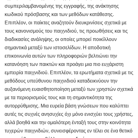
συμπεριλαμβανομένης της εγγραφής, της ανάκτησης
κωδικού πρόσβασης και των μεθόδων κατάθεσης.
Επιπλέον, οι παίκτες αναζητούν διευκρινίσεις σχετικά με
τους κανονισμούς του παιχνιδιού, τις προωθήσεις και τις
διαδικασίες ανάληψης, οι οποίες μπορεί ποικίλλουν
σημαντικά μεταξύ των ιστοσελίδων. Η αποδοτική
επικοινωνία αυτών των πληροφοριών βελτιώνει την
κατανόηση των παικτών και προάγει μια πιο ευχάριστη
εμπειρία παιχνιδιού. Επιπλέον, τα ερωτήματα σχετικά με τις
μεθόδους υπεύθυνου παιχνιδιού καταδεικνύουν την
αυξανόμενη ευαισθητοποίηση μεταξύ των χρηστών σχετικά
με τα περιορισμούς τους και τη σημαντικότητα της
αυτορρύθμισης. Μια ευρεία βάση γνώσεων που καλύπτει
αυτές τις συχνές ανησυχίες όχι μόνο ενισχύει τους χρήστες,
αλλά βοηθά και την ομαλότερη ένταξή τους στην κοινότητα
τυχερών παιχνιδιών, συνεισφέροντας εν τέλει σε ένα θετικό