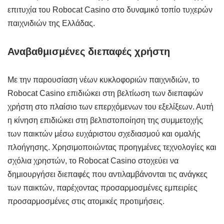
επιτυχία του Robocat Casino στο δυναμικό τοπίο τυχερών
παιχνιδιών της Ελλάδας.
Αναβαθμισμένες διεπαφές χρήστη
Με την παρουσίαση νέων κυκλοφοριών παιχνιδιών, το
Robocat Casino επιδιώκει στη βελτίωση των διεπαφών
χρήστη στο πλαίσιο των επερχόμενων του εξελίξεων. Αυτή
η κίνηση επιδιώκει στη βελτιστοποίηση της συμμετοχής
των παικτών μέσω ευχάριστου σχεδιασμού και ομαλής
πλοήγησης. Χρησιμοποιώντας προηγμένες τεχνολογίες και
σχόλια χρηστών, το Robocat Casino στοχεύει να
δημιουργήσει διεπαφές που αντιλαμβάνονται τις ανάγκες
των παικτών, παρέχοντας προσαρμοσμένες εμπειρίες
προσαρμοσμένες στις ατομικές προτιμήσεις.