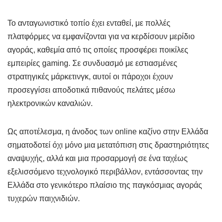
Το ανταγωνιστικό τοπίο έχει ενταθεί, με πολλές
πλατφόρμες να εμφανίζονται για να κερδίσουν μερίδιο
αγοράς, καθεμία από τις οποίες προσφέρει ποικίλες
εμπειρίες gaming. Σε συνδυασμό με εστιασμένες
στρατηγικές μάρκετινγκ, αυτοί οι πάροχοι έχουν
προσεγγίσει αποδοτικά πιθανούς πελάτες μέσω
ηλεκτρονικών καναλιών.
Ως αποτέλεσμα, η άνοδος των online καζίνο στην Ελλάδα
σηματοδοτεί όχι μόνο μια μετατόπιση στις δραστηριότητες
αναψυχής, αλλά και μια προσαρμογή σε ένα ταχέως
εξελισσόμενο τεχνολογικό περιβάλλον, εντάσσοντας την
Ελλάδα στο γενικότερο πλαίσιο της παγκόσμιας αγοράς
τυχερών παιχνιδιών.