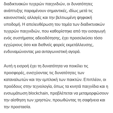
διαδικτυακών τυχερών παιχνιδιών, οι δυνατότητες
ανάπτυξης παραμένουν σημαντικές, ιδίως μετά τις
κανονιστικές αλλαγές και την βελτιωμένη ψηφιακή
υποδομή. Η απελευθέρωση του τομέα των διαδικτυακών
τυχερών παιχνιδιών, που καθορίστηκε από την εισαγωγή
ενός συστήματος αδειοδότησης, έχει προσελκύσει τόσο
εγχώριους όσο και διεθνείς φορείς εκμετάλλευσης,
ενδυναμώνοντας μια ανταγωνιστική αγορά.
Αυτή η εισροή έχει τη δυνατότητα να ποικίλει τις
προσφορές, ενισχύοντας τις δυνατότητες των
καταναλωτών και την εμπλοκή των παικτών. Επιπλέον, οι
προόδους στην τεχνολογία, όπως τα κινητά παιχνίδια και η
ενσωμάτωση blockchain, προβλέπεται να μεταμορφώσουν
την αίσθηση των χρηστών, προωθώντας τη σαφήνεια και
την προστασία.