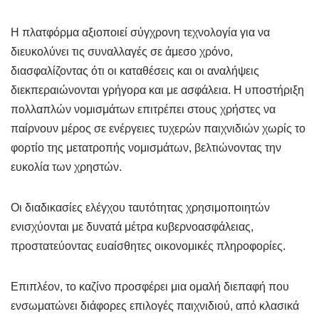
Η πλατφόρμα αξιοποιεί σύγχρονη τεχνολογία για να
διευκολύνει τις συναλλαγές σε άμεσο χρόνο,
διασφαλίζοντας ότι οι καταθέσεις και οι αναλήψεις
διεκπεραιώνονται γρήγορα και με ασφάλεια. Η υποστήριξη
πολλαπλών νομισμάτων επιτρέπει στους χρήστες να
παίρνουν μέρος σε ενέργειες τυχερών παιχνιδιών χωρίς το
φορτίο της μετατροπής νομισμάτων, βελτιώνοντας την
ευκολία των χρηστών.
Οι διαδικασίες ελέγχου ταυτότητας χρησιμοποιητών
ενισχύονται με δυνατά μέτρα κυβερνοασφάλειας,
προστατεύοντας ευαίσθητες οικονομικές πληροφορίες.
Επιπλέον, το καζίνο προσφέρει μια ομαλή διεπαφή που
ενσωματώνει διάφορες επιλογές παιχνιδιού, από κλασικά