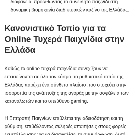
διαφάνεια, προωθώντας το συνειδητό παιχνίδι στη
δυναμική βιομηχανία διαδικτυακών καζίνο της Ελλάδας.
Κανονιστικό Τοπίο για τα
Online Τυχερά Παιχνίδια στην
Ελλάδα
Καθώς τα online τυχερά παιχνίδια συνεχίζουν να
επεκτείνονται σε όλο τον κόσμο, το ρυθμιστικό τοπίο της
Ελλάδας παρέχει ένα σύνθετο πλαίσιο που στοχεύει στην
ισορροπία της ανάπτυξης της αγοράς με την ασφάλεια των
καταναλωτών και το υπεύθυνο gaming.
Η Επιτροπή Παιγνίων επιβλέπει την αδειοδότηση και τη
ρύθμιση, επιβάλλοντας σκληρές απαιτήσεις στους φορείς
εκμετάλλευσης για να διασφαλίσει τη συμμόρφωση. Αυτό