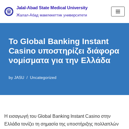
Jalal-Abad State Medical University
Жалал-Абад мамлекеттик университети
Skip
to
content
Το Global Banking Instant
Casino υποστηρίζει διάφορα
νομίσματα για την Ελλάδα
by
JASU
Uncategorized
Η εισαγωγή του Global Banking Instant Casino στην
Ελλάδα τονίζει τη σημασία της υποστήριξης πολλαπλών