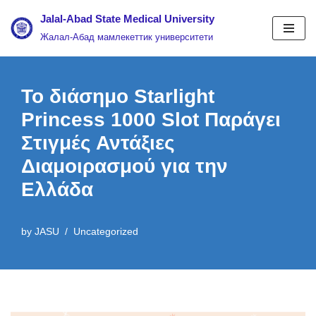
Jalal-Abad State Medical University
Жалал-Абад мамлекеттик университети
Skip
to
content
Το διάσημο Starlight
Princess 1000 Slot Παράγει
Στιγμές Αντάξιες
Διαμοιρασμού για την
Ελλάδα
by
JASU
Uncategorized