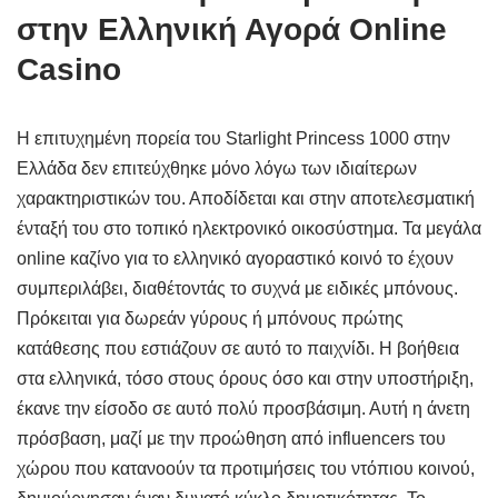
στην Ελληνική Αγορά Online
Casino
Η επιτυχημένη πορεία του Starlight Princess 1000 στην
Ελλάδα δεν επιτεύχθηκε μόνο λόγω των ιδιαίτερων
χαρακτηριστικών του. Αποδίδεται και στην αποτελεσματική
ένταξή του στο τοπικό ηλεκτρονικό οικοσύστημα. Τα μεγάλα
online καζίνο για το ελληνικό αγοραστικό κοινό το έχουν
συμπεριλάβει, διαθέτοντάς το συχνά με ειδικές μπόνους.
Πρόκειται για δωρεάν γύρους ή μπόνους πρώτης
κατάθεσης που εστιάζουν σε αυτό το παιχνίδι. Η βοήθεια
στα ελληνικά, τόσο στους όρους όσο και στην υποστήριξη,
έκανε την είσοδο σε αυτό πολύ προσβάσιμη. Αυτή η άνετη
πρόσβαση, μαζί με την προώθηση από influencers του
χώρου που κατανοούν τα προτιμήσεις του ντόπιου κοινού,