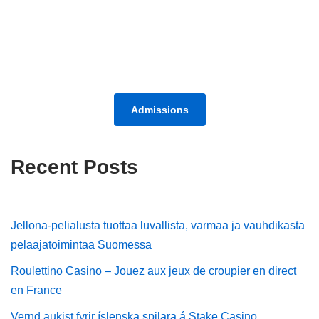
Admissions
Recent Posts
Jellona-pelialusta tuottaa luvallista, varmaa ja vauhdikasta
pelaajatoimintaa Suomessa
Roulettino Casino – Jouez aux jeux de croupier en direct
en France
Vernd aukist fyrir íslenska spilara á Stake Casino