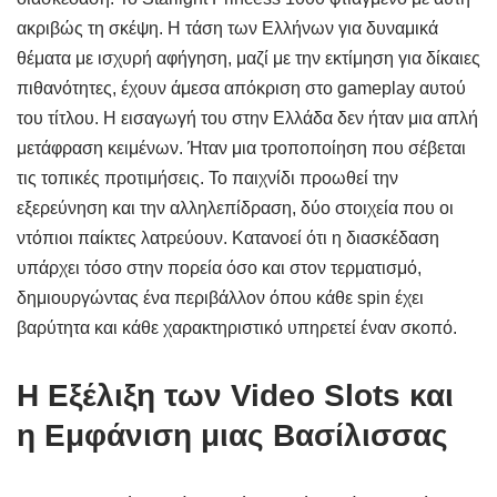
ακριβώς τη σκέψη. Η τάση των Ελλήνων για δυναμικά
θέματα με ισχυρή αφήγηση, μαζί με την εκτίμηση για δίκαιες
πιθανότητες, έχουν άμεσα απόκριση στο gameplay αυτού
του τίτλου. Η εισαγωγή του στην Ελλάδα δεν ήταν μια απλή
μετάφραση κειμένων. Ήταν μια τροποποίηση που σέβεται
τις τοπικές προτιμήσεις. Το παιχνίδι προωθεί την
εξερεύνηση και την αλληλεπίδραση, δύο στοιχεία που οι
ντόπιοι παίκτες λατρεύουν. Κατανοεί ότι η διασκέδαση
υπάρχει τόσο στην πορεία όσο και στον τερματισμό,
δημιουργώντας ένα περιβάλλον όπου κάθε spin έχει
βαρύτητα και κάθε χαρακτηριστικό υπηρετεί έναν σκοπό.
Η Εξέλιξη των Video Slots και
η Εμφάνιση μιας Βασίλισσας