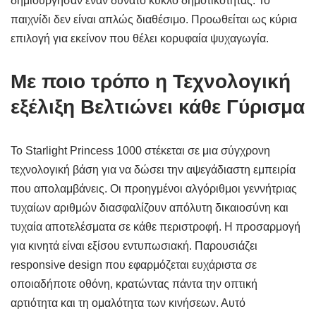
δημιούργησαν έναν δυνατό κύκλο δημοτικότητας. Το
παιχνίδι δεν είναι απλώς διαθέσιμο. Προωθείται ως κύρια
επιλογή για εκείνον που θέλει κορυφαία ψυχαγωγία.
Με ποιο τρόπο η Τεχνολογική
εξέλιξη Βελτιώνει κάθε Γύρισμα
Το Starlight Princess 1000 στέκεται σε μια σύγχρονη
τεχνολογική βάση για να δώσει την αψεγάδιαστη εμπειρία
που απολαμβάνεις. Οι προηγμένοι αλγόριθμοι γεννήτριας
τυχαίων αριθμών διασφαλίζουν απόλυτη δικαιοσύνη και
τυχαία αποτελέσματα σε κάθε περιστροφή. Η προσαρμογή
για κινητά είναι εξίσου εντυπωσιακή. Παρουσιάζει
responsive design που εφαρμόζεται ευχάριστα σε
οποιαδήποτε οθόνη, κρατώντας πάντα την οπτική
αρτιότητα και τη ομαλότητα των κινήσεων. Αυτό