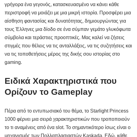
γρήγορα ένα γεγονός, κατασκευασμένο να κάνει κάθε
περιστροφή να μοιάζει με μια μικρή ιστορία. Προσφέρει μια
αίσθηση φαντασίας και δυνατότητας, δημιουργώντας για
τους Έλληνες μια δίοδο σε ένα σύμπαν γεμάτο γλυκόφωτα
σύμβολα και τεράστιες προοπτικές. Μας καλεί να ζήσεις
στιγμές που θέλεις να τις ανταλλάξεις, να τις συζητήσεις και
να τις τοποθετήσεις μέρος της δικής σου ιστορίας στο
gaming.
Ειδικά Χαρακτηριστικά που
Ορίζουν το Gameplay
Πέρα από το εντυπωσιακό του θέμα, το Starlight Princess
1000 φέρνει μια σειρά χαρακτηριστικών που τροποποιούν
το τι αναμένεις από ένα slot. Το σημαντικότερο ίσως είναι ο
μηχανισμός των Πολλαπλασιαστών Κaskada. Εδώ, κάθε