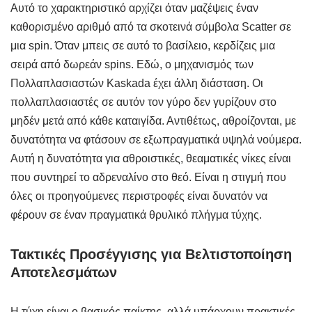
Αυτό το χαρακτηριστικό αρχίζει όταν μαζέψεις έναν
καθορισμένο αριθμό από τα σκοτεινά σύμβολα Scatter σε
μια spin. Όταν μπεις σε αυτό το βασίλειο, κερδίζεις μια
σειρά από δωρεάν spins. Εδώ, ο μηχανισμός των
Πολλαπλασιαστών Κaskada έχει άλλη διάσταση. Οι
πολλαπλασιαστές σε αυτόν τον γύρο δεν γυρίζουν στο
μηδέν μετά από κάθε καταιγίδα. Αντιθέτως, αθροίζονται, με
δυνατότητα να φτάσουν σε εξωπραγματικά υψηλά νούμερα.
Αυτή η δυνατότητα για αθροιστικές, θεαματικές νίκες είναι
που συντηρεί το αδρεναλίνο στο θεό. Είναι η στιγμή που
όλες οι προηγούμενες περιστροφές είναι δυνατόν να
φέρουν σε έναν πραγματικά θρυλικό πλήγμα τύχης.
Τακτικές Προσέγγισης για Βελτιστοποίηση
Αποτελεσμάτων
Η τύχη είναι ο βασικός παίκτης, αλλά υπάρχουν πρακτικές