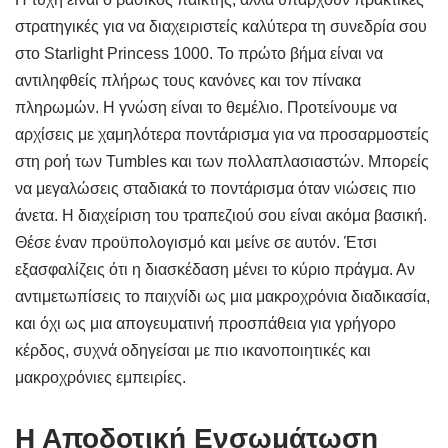
στρατηγικές για να διαχειριστείς καλύτερα τη συνεδρία σου
στο Starlight Princess 1000. Το πρώτο βήμα είναι να
αντιληφθείς πλήρως τους κανόνες και τον πίνακα
πληρωμών. Η γνώση είναι το θεμέλιο. Προτείνουμε να
αρχίσεις με χαμηλότερα ποντάρισμα για να προσαρμοστείς
στη ροή των Tumbles και των πολλαπλασιαστών. Μπορείς
να μεγαλώσεις σταδιακά το ποντάρισμα όταν νιώσεις πιο
άνετα. Η διαχείριση του τραπεζιού σου είναι ακόμα βασική.
Θέσε έναν προϋπολογισμό και μείνε σε αυτόν. Έτσι
εξασφαλίζεις ότι η διασκέδαση μένει το κύριο πράγμα. Αν
αντιμετωπίσεις το παιχνίδι ως μια μακροχρόνια διαδικασία,
και όχι ως μια απογευματινή προσπάθεια για γρήγορο
κέρδος, συχνά οδηγείσαι με πιο ικανοποιητικές και
μακροχρόνιες εμπειρίες.
Η Αποδοτική Ενσωμάτωση