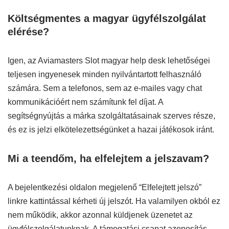
Költségmentes a magyar ügyfélszolgálat
elérése?
Igen, az Aviamasters Slot magyar help desk lehetőségei
teljesen ingyenesek minden nyilvántartott felhasználó
számára. Sem a telefonos, sem az e-mailes vagy chat
kommunikációért nem számítunk fel díjat. A
segítségnyújtás a márka szolgáltatásainak szerves része,
és ez is jelzi elkötelezettségünket a hazai játékosok iránt.
Mi a teendőm, ha elfelejtem a jelszavam?
A bejelentkezési oldalon megjelenő “Elfelejtett jelszó”
linkre kattintással kérheti új jelszót. Ha valamilyen okból ez
nem működik, akkor azonnal küldjenek üzenetet az
ügyfélszolgálatunknak. A támogatási csapat azonosítás