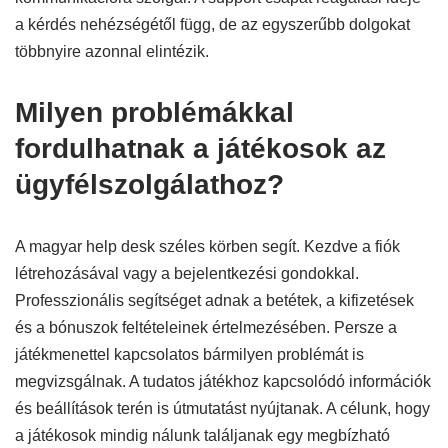
a kérdés nehézségétől függ, de az egyszerűbb dolgokat
többnyire azonnal elintézik.
Milyen problémákkal
fordulhatnak a játékosok az
ügyfélszolgálathoz?
A magyar help desk széles körben segít. Kezdve a fiók
létrehozásával vagy a bejelentkezési gondokkal.
Professzionális segítséget adnak a betétek, a kifizetések
és a bónuszok feltételeinek értelmezésében. Persze a
játékmenettel kapcsolatos bármilyen problémát is
megvizsgálnak. A tudatos játékhoz kapcsolódó információk
és beállítások terén is útmutatást nyújtanak. A célunk, hogy
a játékosok mindig nálunk találjanak egy megbízható