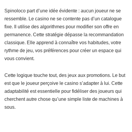
Spinoloco part d’une idée évidente : aucun joueur ne se
ressemble. Le casino ne se contente pas d’un catalogue
fixe. Il utilise des algorithmes pour modifier son offre en
permanence. Cette stratégie dépasse la recommandation
classique. Elle apprend à connaître vos habitudes, votre
rythme de jeu, vos préférences pour créer un espace qui
vous convient.
Cette logique touche tout, des jeux aux promotions. Le but
est que le joueur perçoive le casino s’adapter à lui. Cette
adaptabilité est essentielle pour fidéliser des joueurs qui
cherchent autre chose qu’une simple liste de machines à
sous.