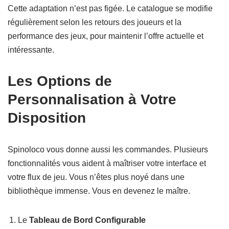
Cette adaptation n’est pas figée. Le catalogue se modifie
régulièrement selon les retours des joueurs et la
performance des jeux, pour maintenir l’offre actuelle et
intéressante.
Les Options de
Personnalisation à Votre
Disposition
Spinoloco vous donne aussi les commandes. Plusieurs
fonctionnalités vous aident à maîtriser votre interface et
votre flux de jeu. Vous n’êtes plus noyé dans une
bibliothèque immense. Vous en devenez le maître.
Le
Tableau de Bord Configurable