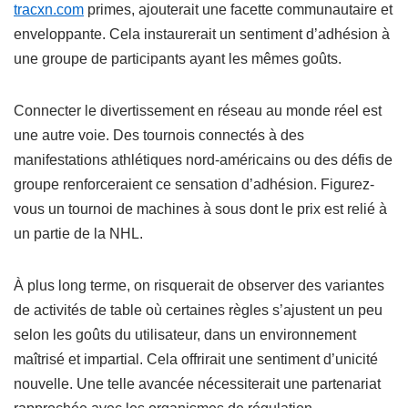
tracxn.com
primes, ajouterait une facette communautaire et
enveloppante. Cela instaurerait un sentiment d’adhésion à
une groupe de participants ayant les mêmes goûts.
Connecter le divertissement en réseau au monde réel est
une autre voie. Des tournois connectés à des
manifestations athlétiques nord-américains ou des défis de
groupe renforceraient ce sensation d’adhésion. Figurez-
vous un tournoi de machines à sous dont le prix est relié à
un partie de la NHL.
À plus long terme, on risquerait de observer des variantes
de activités de table où certaines règles s’ajustent un peu
selon les goûts du utilisateur, dans un environnement
maîtrisé et impartial. Cela offrirait une sentiment d’unicité
nouvelle. Une telle avancée nécessiterait une partenariat