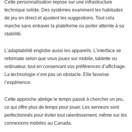
Cette personnalisation repose sur une infrastructure
technique solide. Des systèmes examinent les habitudes
de jeu en direct et ajustent les suggestions. Tout cela
marche sans entraver la plateforme ou porter atteinte à sa
stabilité.
L’adaptabilité englobe aussi les appareils. L’interface se
reformate selon que vous jouez sur mobile, tablette ou
ordinateur, tout en conservant vos préférences d’affichage.
La technologie n’est pas un obstacle. Elle favorise
l’expérience.
Cette approche abrège le temps passé à chercher un jeu,
ce qui offre plus de temps pour jouer. Les serveurs sont
perfectionnés pour éviter tout ralentissement, même sur les
connexions mobiles au Canada.