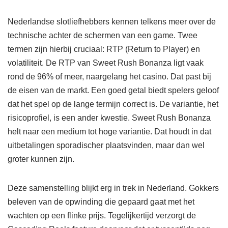
Nederlandse slotliefhebbers kennen telkens meer over de
technische achter de schermen van een game. Twee
termen zijn hierbij cruciaal: RTP (Return to Player) en
volatiliteit. De RTP van Sweet Rush Bonanza ligt vaak
rond de 96% of meer, naargelang het casino. Dat past bij
de eisen van de markt. Een goed getal biedt spelers geloof
dat het spel op de lange termijn correct is. De variantie, het
risicoprofiel, is een ander kwestie. Sweet Rush Bonanza
helt naar een medium tot hoge variantie. Dat houdt in dat
uitbetalingen sporadischer plaatsvinden, maar dan wel
groter kunnen zijn.
Deze samenstelling blijkt erg in trek in Nederland. Gokkers
beleven van de opwinding die gepaard gaat met het
wachten op een flinke prijs. Tegelijkertijd verzorgt de