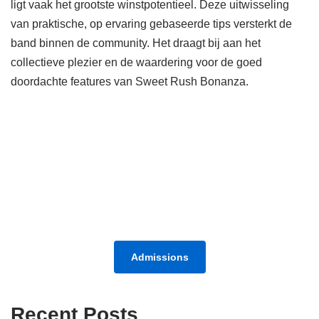
ligt vaak het grootste winstpotentieel. Deze uitwisseling
van praktische, op ervaring gebaseerde tips versterkt de
band binnen de community. Het draagt bij aan het
collectieve plezier en de waardering voor de goed
doordachte features van Sweet Rush Bonanza.
Admissions
Recent Posts