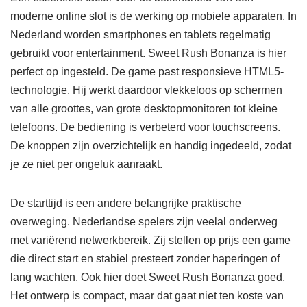
moderne online slot is de werking op mobiele apparaten. In
Nederland worden smartphones en tablets regelmatig
gebruikt voor entertainment. Sweet Rush Bonanza is hier
perfect op ingesteld. De game past responsieve HTML5-
technologie. Hij werkt daardoor vlekkeloos op schermen
van alle groottes, van grote desktopmonitoren tot kleine
telefoons. De bediening is verbeterd voor touchscreens.
De knoppen zijn overzichtelijk en handig ingedeeld, zodat
je ze niet per ongeluk aanraakt.
De starttijd is een andere belangrijke praktische
overweging. Nederlandse spelers zijn veelal onderweg
met variërend netwerkbereik. Zij stellen op prijs een game
die direct start en stabiel presteert zonder haperingen of
lang wachten. Ook hier doet Sweet Rush Bonanza goed.
Het ontwerp is compact, maar dat gaat niet ten koste van