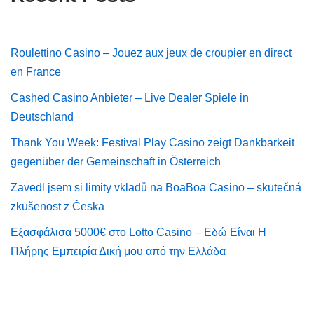
Roulettino Casino – Jouez aux jeux de croupier en direct
en France
Cashed Casino Anbieter – Live Dealer Spiele in
Deutschland
Thank You Week: Festival Play Casino zeigt Dankbarkeit
gegenüber der Gemeinschaft in Österreich
Zavedl jsem si limity vkladů na BoaBoa Casino – skutečná
zkušenost z Česka
Εξασφάλισα 5000€ στο Lotto Casino – Εδώ Είναι Η
Πλήρης Εμπειρία Δική μου από την Ελλάδα