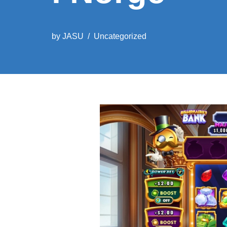
by
JASU
Uncategorized