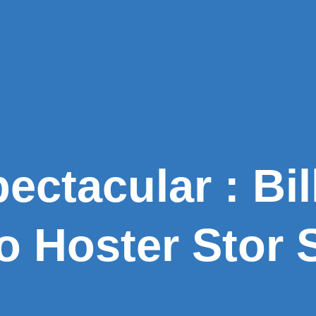
ctacular : Bil
 Hoster Stor Sp