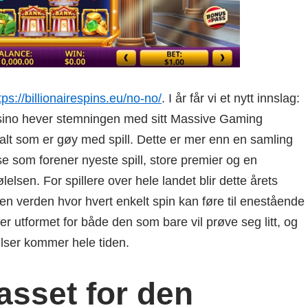
tps://billionairespins.eu/no-no/
. I år får vi et nytt innslag:
 Casino hever stemningen med sitt Massive Gaming
r alt som er gøy med spill. Dette er mer enn en samling
e som forener nyeste spill, store premier og en
lsen. For spillere over hele landet blir dette årets
i en verden hvor hvert enkelt spin kan føre til enestående
 er utformet for både den som bare vil prøve seg litt, og
lser kommer hele tiden.
asset for den