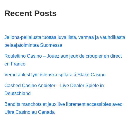
Recent Posts
Jellona-pelialusta tuottaa luvallista, varmaa ja vauhdikasta
pelaajatoimintaa Suomessa
Roulettino Casino – Jouez aux jeux de croupier en direct
en France
Vernd aukist fyrir íslenska spilara á Stake Casino
Cashed Casino Anbieter – Live Dealer Spiele in
Deutschland
Bandits manchots et jeux live librement accessibles avec
Ultra Casino au Canada