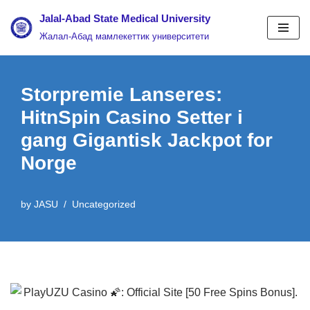
Jalal-Abad State Medical University
Жалал-Абад мамлекеттик университети
Skip
to
content
Storpremie Lanseres:
HitnSpin Casino Setter i
gang Gigantisk Jackpot for
Norge
by
JASU
Uncategorized