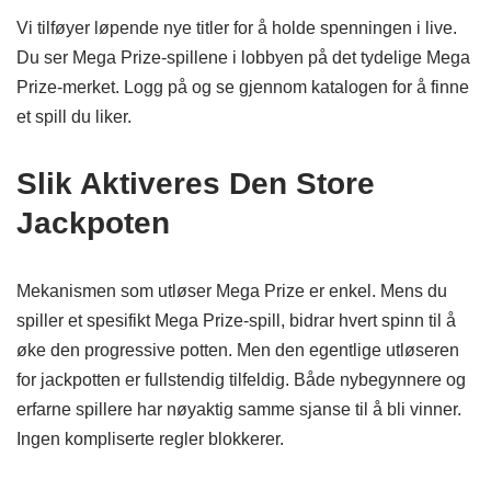
Vi tilføyer løpende nye titler for å holde spenningen i live.
Du ser Mega Prize-spillene i lobbyen på det tydelige Mega
Prize-merket. Logg på og se gjennom katalogen for å finne
et spill du liker.
Slik Aktiveres Den Store
Jackpoten
Mekanismen som utløser Mega Prize er enkel. Mens du
spiller et spesifikt Mega Prize-spill, bidrar hvert spinn til å
øke den progressive potten. Men den egentlige utløseren
for jackpotten er fullstendig tilfeldig. Både nybegynnere og
erfarne spillere har nøyaktig samme sjanse til å bli vinner.
Ingen kompliserte regler blokkerer.