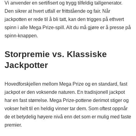
Vi anvender en sertifisert og trygg tilfeldig tallgenerator.
Den sikrer at hvert utfall er frittstående og fair. Når
jackpotten er rede til å bli tatt, kan den trigges på ethvert
spinn i alle Mega Prize-spill. Alt du må gjøre er å presse på
spinn-knappen.
Storpremie vs. Klassiske
Jackpotter
Hovedforskjellen mellom Mega Prize og en standard, fast
jackpot er den voksende naturen. En tradisjonell jackpot
har en fast størrelse. Mega Prize-pottene derimot stiger og
vokser helt til en heldig vinner tar dem. Som oftest oppnår
de et betydelig høyere nivå enn det som er mulig med faste
premier.