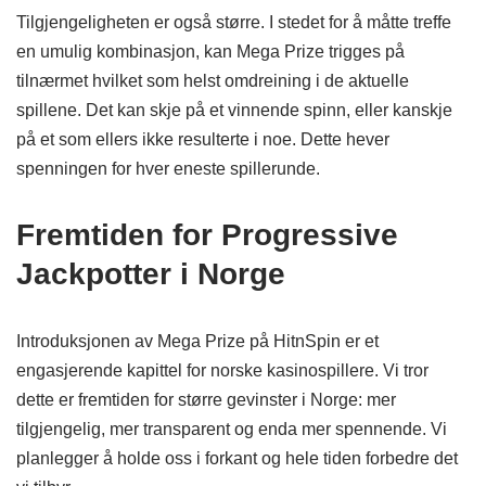
Tilgjengeligheten er også større. I stedet for å måtte treffe
en umulig kombinasjon, kan Mega Prize trigges på
tilnærmet hvilket som helst omdreining i de aktuelle
spillene. Det kan skje på et vinnende spinn, eller kanskje
på et som ellers ikke resulterte i noe. Dette hever
spenningen for hver eneste spillerunde.
Fremtiden for Progressive
Jackpotter i Norge
Introduksjonen av Mega Prize på HitnSpin er et
engasjerende kapittel for norske kasinospillere. Vi tror
dette er fremtiden for større gevinster i Norge: mer
tilgjengelig, mer transparent og enda mer spennende. Vi
planlegger å holde oss i forkant og hele tiden forbedre det