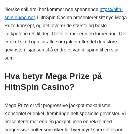
Norske spillere, her kommer noe spennende
https://hitn-
spin.eu/no-no/
. HitnSpin Casino presenterer sitt nye Mega
Prize-konsept, og det leverer de største og beste
jackpotene rett til deg. Dette er mer enn en forbedring. Det
er et et skritt opp for alle som jakter etter det den store
gevinsten, sjansen til å endre et vanlig spinn til en stor
sum.
Hva betyr Mega Prize på
HitnSpin Casino?
Mega Prize er vår progressive jackpot-mekanisme.
Konseptet er enkel: frembringe helt spesielle gevinster. Vi
presenterer mer enn én jackpot, men en rekke med
progressive potter som øker for hver mynt som settes inn.