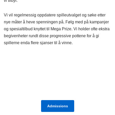
vi tilbyr.
Vi vil regelmessig oppdatere spilleutvalget og søke etter
nye måter å heve spenningen på. Følg med på kampanjer
og spesialtilbud knyttet til Mega Prize. Vi holder ofte ekstra
begivenheter rundt disse progressive pottene for å gi
spillerne enda flere sjanser til å vinne.
Admissions