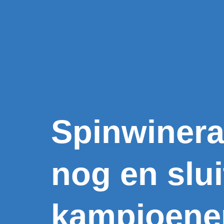
Spinwinera
nog en slui
kampioenen