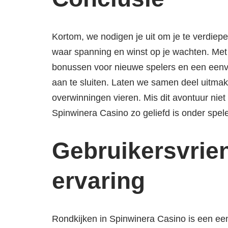
Kortom, we nodigen je uit om je te verdie
waar spanning en winst op je wachten. Met 
bonussen voor nieuwe spelers en een eenvo
aan te sluiten. Laten we samen deel uitma
overwinningen vieren. Mis dit avontuur ni
Spinwinera Casino zo geliefd is onder spele
Gebruikersvrien
ervaring
Rondkijken in Spinwinera Casino is een een