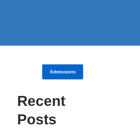
Admissions
Recent
Posts