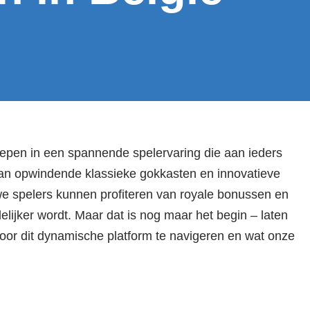
pen in een spannende spelervaring die aan ieders
an opwindende klassieke gokkasten en innovatieve
we spelers kunnen profiteren van royale bonussen en
elijker wordt. Maar dat is nog maar het begin – laten
oor dit dynamische platform te navigeren en wat onze