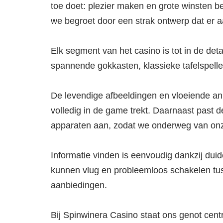
toe doet: plezier maken en grote winsten
we begroet door een strak ontwerp dat er aan
Elk segment van het casino is tot in de det
spannende gokkasten, klassieke tafelspellen
De levendige afbeeldingen en vloeiende an
volledig in de game trekt. Daarnaast past d
apparaten aan, zodat we onderweg van onz
Informatie vinden is eenvoudig dankzij duid
kunnen vlug en probleemloos schakelen tus
aanbiedingen.
Bij Spinwinera Casino staat ons genot centr