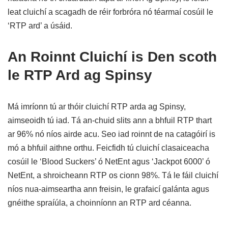
leat cluichí a scagadh de réir forbróra nó téarmaí cosúil le
‘RTP ard’ a úsáid.
An Roinnt Cluichí is Den scoth
le RTP Ard ag Spinsy
Má imríonn tú ar thóir cluichí RTP arda ag Spinsy,
aimseoidh tú iad. Tá an-chuid slits ann a bhfuil RTP thart
ar 96% nó níos airde acu. Seo iad roinnt de na catagóirí is
mó a bhfuil aithne orthu. Feicfidh tú cluichí clasaiceacha
cosúil le ‘Blood Suckers’ ó NetEnt agus ‘Jackpot 6000’ ó
NetEnt, a shroicheann RTP os cionn 98%. Tá le fáil cluichí
níos nua-aimseartha ann freisin, le grafaicí galánta agus
gnéithe spraíúla, a choinníonn an RTP ard céanna.