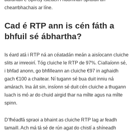
chearrbhachais ar líne.
Cad é RTP ann is cén fáth a
bhfuil sé ábhartha?
Is éard atá i RTP ná an céatadán meán a aisíocann cluiche
slits ar imreoirí. Tóg cluiche le RTP de 97%. Ciallaíonn sé,
i bhfad anonn, go bhfilleann an cluiche €97 in aghaidh
gach €100 a chaitear. Ní tugann sé bua duit inniu ná
amárach. Ina áit sin, insíonn sé duit cén cluiche a thugann
luach is mó ar do chuid airgid thar na mílte agus na mílte
spinn.
D’fhéadfá spraoi a bhaint as cluiche RTP lag ar feadh
tamaill. Ach má tá sé de rún agat do chistí a shíneadh