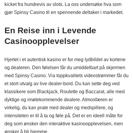
kicket fra hundrevis av slots. La oss undersøke hva som
gjør Spinsy Casino til en spennende deltaker i markedet.
En Reise inn i Levende
Casinoopplevelser
Hjertet i et autentisk kasino er for meg lydbildet av kortene
og dealeren. Den følelsen får du umiddelbart på skjermen
med Spinsy Casino. Via toppkvalitets videostrømmer får du
et stort utvalg av live dealer-bord. Du kan sette deg ved
klassikere som Blackjack, Roulette og Baccarat, alle med
dyktige og imøtekommende dealere. Atmosfæren er
virkelig, du kan prate med dealer og medspillere, og
intensiteten er til å ta og føle på. Det er en ideell måte for
deg som ønsker den interaktive kasinoopplevelsen, men
ønsker å bli hjemme.