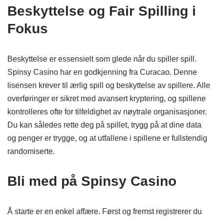
Beskyttelse og Fair Spilling i
Fokus
Beskyttelse er essensielt som glede når du spiller spill.
Spinsy Casino har en godkjenning fra Curacao. Denne
lisensen krever til ærlig spill og beskyttelse av spillere. Alle
overføringer er sikret med avansert kryptering, og spillene
kontrolleres ofte for tilfeldighet av nøytrale organisasjoner.
Du kan således rette deg på spillet, trygg på at dine data
og penger er trygge, og at utfallene i spillene er fullstendig
randomiserte.
Bli med på Spinsy Casino
Å starte er en enkel affære. Først og fremst registrerer du