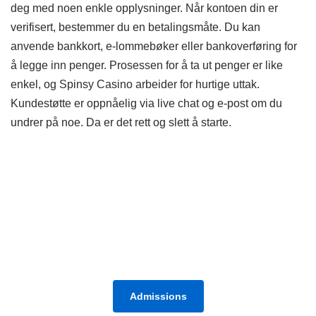
deg med noen enkle opplysninger. Når kontoen din er
verifisert, bestemmer du en betalingsmåte. Du kan
anvende bankkort, e-lommebøker eller bankoverføring for
å legge inn penger. Prosessen for å ta ut penger er like
enkel, og Spinsy Casino arbeider for hurtige uttak.
Kundestøtte er oppnåelig via live chat og e-post om du
undrer på noe. Da er det rett og slett å starte.
Admissions