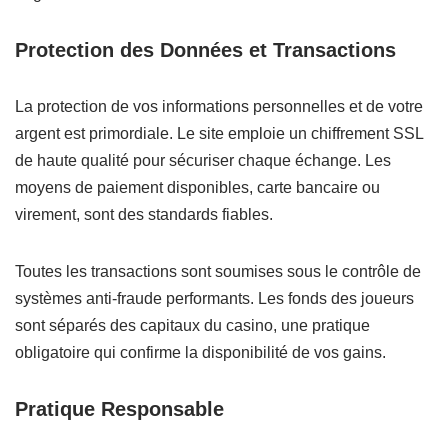
Protection des Données et Transactions
La protection de vos informations personnelles et de votre
argent est primordiale. Le site emploie un chiffrement SSL
de haute qualité pour sécuriser chaque échange. Les
moyens de paiement disponibles, carte bancaire ou
virement, sont des standards fiables.
Toutes les transactions sont soumises sous le contrôle de
systèmes anti-fraude performants. Les fonds des joueurs
sont séparés des capitaux du casino, une pratique
obligatoire qui confirme la disponibilité de vos gains.
Pratique Responsable