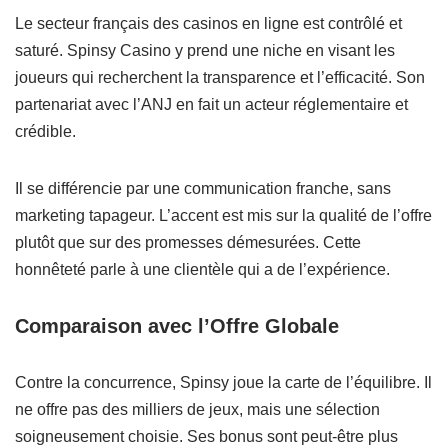
Le secteur français des casinos en ligne est contrôlé et
saturé. Spinsy Casino y prend une niche en visant les
joueurs qui recherchent la transparence et l’efficacité. Son
partenariat avec l’ANJ en fait un acteur réglementaire et
crédible.
Il se différencie par une communication franche, sans
marketing tapageur. L’accent est mis sur la qualité de l’offre
plutôt que sur des promesses démesurées. Cette
honnêteté parle à une clientèle qui a de l’expérience.
Comparaison avec l’Offre Globale
Contre la concurrence, Spinsy joue la carte de l’équilibre. Il
ne offre pas des milliers de jeux, mais une sélection
soigneusement choisie. Ses bonus sont peut-être plus