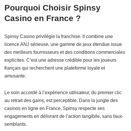
Pourquoi Choisir Spinsy
Casino en France ?
Spinsy Casino privilégie la franchise. Il combine une
licence ANJ sérieuse, une gamme de jeux étendue issue
des meilleurs fournisseurs et des conditions commerciales
explicites. C’est une adresse crédible pour les joueurs
français qui recherchent une plateforme loyale et
amusante.
Le soin accordé à l’expérience utilisateur, du premier clic
au retrait des gains, est perceptible. Dans la jungle des
casinos en ligne en France, Spinsy respecte ses
engagements en délivrant de l’action tangibile, sans faux-
semblants.