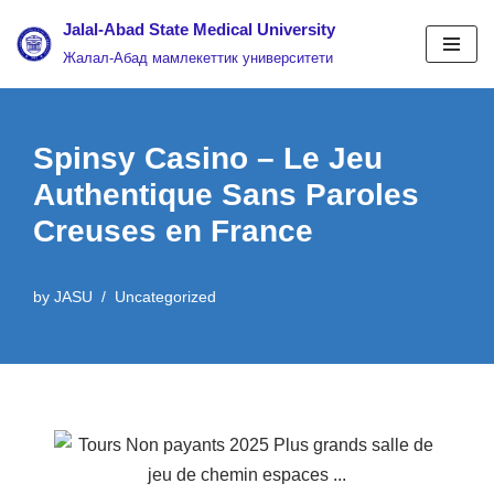
Jalal-Abad State Medical University
Жалал-Абад мамлекеттик университети
Skip
to
content
Spinsy Casino – Le Jeu
Authentique Sans Paroles
Creuses en France
by
JASU
Uncategorized