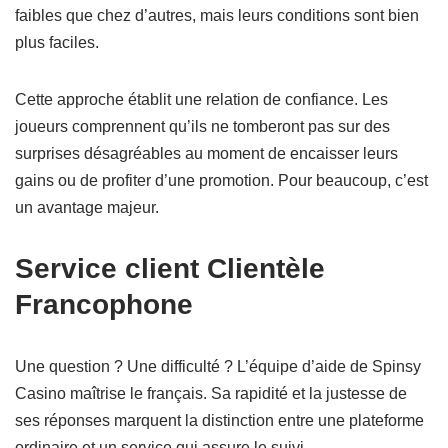
faibles que chez d’autres, mais leurs conditions sont bien
plus faciles.
Cette approche établit une relation de confiance. Les
joueurs comprennent qu’ils ne tomberont pas sur des
surprises désagréables au moment de encaisser leurs
gains ou de profiter d’une promotion. Pour beaucoup, c’est
un avantage majeur.
Service client Clientèle
Francophone
Une question ? Une difficulté ? L’équipe d’aide de Spinsy
Casino maîtrise le français. Sa rapidité et la justesse de
ses réponses marquent la distinction entre une plateforme
ordinaire et un service qui assure le suivi.