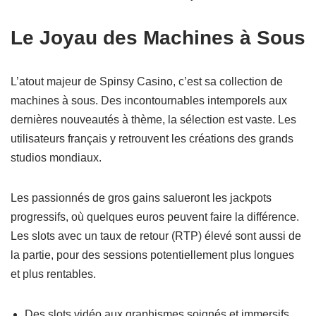
Le Joyau des Machines à Sous
L’atout majeur de Spinsy Casino, c’est sa collection de
machines à sous. Des incontournables intemporels aux
dernières nouveautés à thème, la sélection est vaste. Les
utilisateurs français y retrouvent les créations des grands
studios mondiaux.
Les passionnés de gros gains salueront les jackpots
progressifs, où quelques euros peuvent faire la différence.
Les slots avec un taux de retour (RTP) élevé sont aussi de
la partie, pour des sessions potentiellement plus longues
et plus rentables.
Des slots vidéo aux graphismes soignés et immersifs.