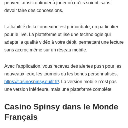
peuvent ainsi continuer à jouer où qu’ils soient, sans
devoir faire des concessions.
La fiabilité de la connexion est primordiale, en particulier
pour le live. La plateforme utilise une technologie qui
adapte la qualité vidéo à votre débit, permettant une lecture
sans accroc même sur un réseau mobile.
Avec l’application, vous recevez des alertes push pour les
nouveaux jeux, les tournois ou les bonus personnalisés,
https://casinospinsy.eu/fr-fr/
. La version mobile n’est pas
une version inférieure, mais une plateforme complète.
Casino Spinsy dans le Monde
Français