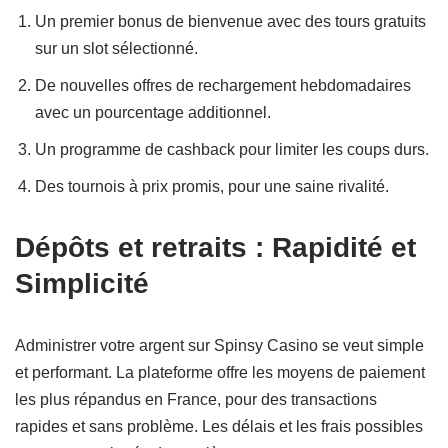
Un premier bonus de bienvenue avec des tours gratuits
sur un slot sélectionné.
De nouvelles offres de rechargement hebdomadaires
avec un pourcentage additionnel.
Un programme de cashback pour limiter les coups durs.
Des tournois à prix promis, pour une saine rivalité.
Dépôts et retraits : Rapidité et
Simplicité
Administrer votre argent sur Spinsy Casino se veut simple
et performant. La plateforme offre les moyens de paiement
les plus répandus en France, pour des transactions
rapides et sans problème. Les délais et les frais possibles