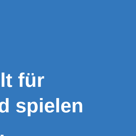
t für
nd spielen
.