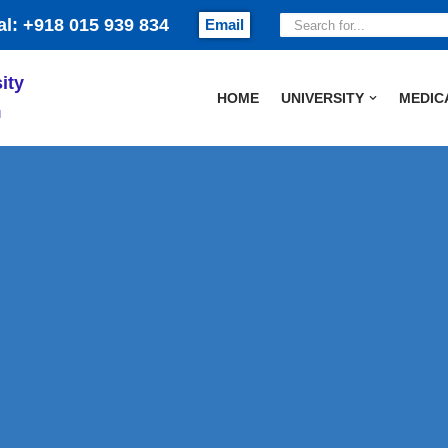
al: +918 015 939 834
Email
ity
HOME
UNIVERSITY
MEDIC
и