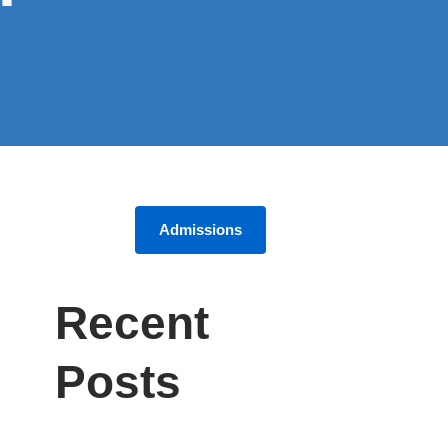
Admissions
Recent
Posts