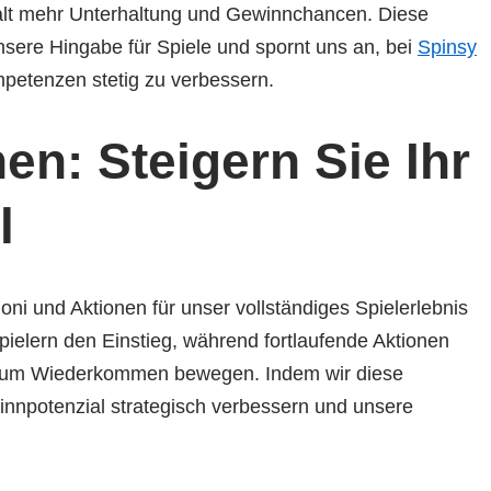
lfalt mehr Unterhaltung und Gewinnchancen. Diese
nsere Hingabe für Spiele und spornt uns an, bei
Spinsy
petenzen stetig zu verbessern.
en: Steigern Sie Ihr
l
oni und Aktionen für unser vollständiges Spielerlebnis
ielern den Einstieg, während fortlaufende Aktionen
zum Wiederkommen bewegen. Indem wir diese
nnpotenzial strategisch verbessern und unsere