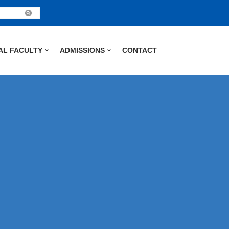
AL FACULTY
ADMISSIONS
CONTACT