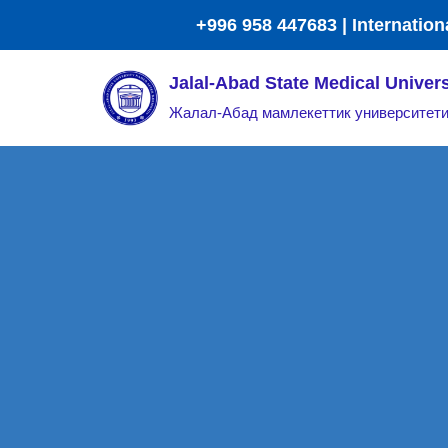
+996 958 447683 | Internation
Skip
Jalal-Abad State Medical Univers
to
Жалал-Абад мамлекеттик университет
content