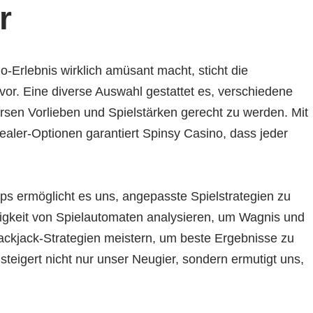
r
-Erlebnis wirklich amüsant macht, sticht die
rvor. Eine diverse Auswahl gestattet es, verschiedene
sen Vorlieben und Spielstärken gerecht zu werden. Mit
ealer-Optionen garantiert Spinsy Casino, dass jeder
ps ermöglicht es uns, angepasste Spielstrategien zu
igkeit von Spielautomaten analysieren, um Wagnis und
ackjack-Strategien meistern, um beste Ergebnisse zu
 steigert nicht nur unser Neugier, sondern ermutigt uns,