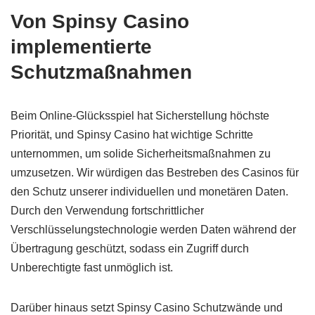
Von Spinsy Casino
implementierte
Schutzmaßnahmen
Beim Online-Glücksspiel hat Sicherstellung höchste
Priorität, und Spinsy Casino hat wichtige Schritte
unternommen, um solide Sicherheitsmaßnahmen zu
umzusetzen. Wir würdigen das Bestreben des Casinos für
den Schutz unserer individuellen und monetären Daten.
Durch den Verwendung fortschrittlicher
Verschlüsselungstechnologie werden Daten während der
Übertragung geschützt, sodass ein Zugriff durch
Unberechtigte fast unmöglich ist.
Darüber hinaus setzt Spinsy Casino Schutzwände und