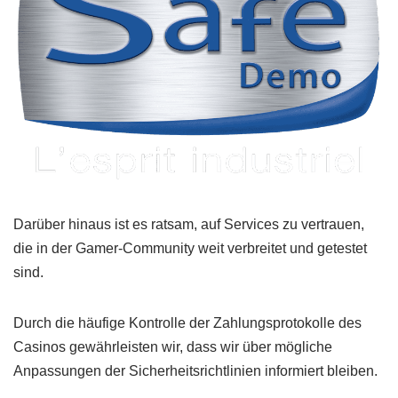
Darüber hinaus ist es ratsam, auf Services zu vertrauen,
die in der Gamer-Community weit verbreitet und getestet
sind.
Durch die häufige Kontrolle der Zahlungsprotokolle des
Casinos gewährleisten wir, dass wir über mögliche
Anpassungen der Sicherheitsrichtlinien informiert bleiben.