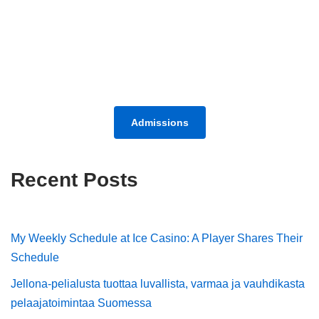
Admissions
Recent Posts
My Weekly Schedule at Ice Casino: A Player Shares Their
Schedule
Jellona-pelialusta tuottaa luvallista, varmaa ja vauhdikasta
pelaajatoimintaa Suomessa