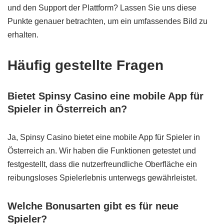
und den Support der Plattform? Lassen Sie uns diese
Punkte genauer betrachten, um ein umfassendes Bild zu
erhalten.
Häufig gestellte Fragen
Bietet Spinsy Casino eine mobile App für
Spieler in Österreich an?
Ja, Spinsy Casino bietet eine mobile App für Spieler in
Österreich an. Wir haben die Funktionen getestet und
festgestellt, dass die nutzerfreundliche Oberfläche ein
reibungsloses Spielerlebnis unterwegs gewährleistet.
Welche Bonusarten gibt es für neue
Spieler?