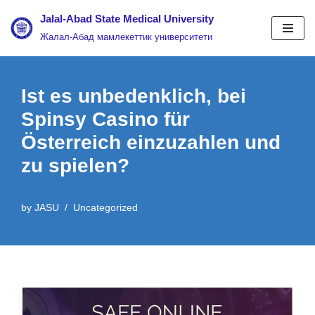
Jalal-Abad State Medical University
Жалал-Абад мамлекеттик университети
Skip
to
content
Ist es unbedenklich, bei
Spinsy Casino für
Österreich einzuzahlen und
zu spielen?
by
JASU
Uncategorized