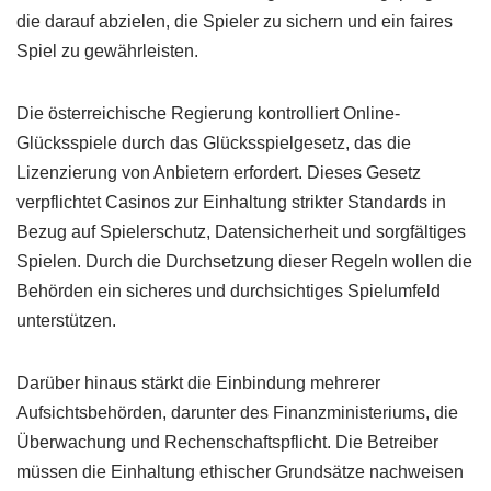
die darauf abzielen, die Spieler zu sichern und ein faires
Spiel zu gewährleisten.
Die österreichische Regierung kontrolliert Online-
Glücksspiele durch das Glücksspielgesetz, das die
Lizenzierung von Anbietern erfordert. Dieses Gesetz
verpflichtet Casinos zur Einhaltung strikter Standards in
Bezug auf Spielerschutz, Datensicherheit und sorgfältiges
Spielen. Durch die Durchsetzung dieser Regeln wollen die
Behörden ein sicheres und durchsichtiges Spielumfeld
unterstützen.
Darüber hinaus stärkt die Einbindung mehrerer
Aufsichtsbehörden, darunter des Finanzministeriums, die
Überwachung und Rechenschaftspflicht. Die Betreiber
müssen die Einhaltung ethischer Grundsätze nachweisen