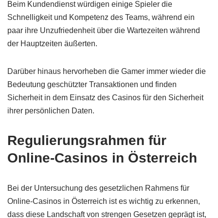
Beim Kundendienst würdigen einige Spieler die
Schnelligkeit und Kompetenz des Teams, während ein
paar ihre Unzufriedenheit über die Wartezeiten während
der Hauptzeiten äußerten.
Darüber hinaus hervorheben die Gamer immer wieder die
Bedeutung geschützter Transaktionen und finden
Sicherheit in dem Einsatz des Casinos für den Sicherheit
ihrer persönlichen Daten.
Regulierungsrahmen für
Online-Casinos in Österreich
Bei der Untersuchung des gesetzlichen Rahmens für
Online-Casinos in Österreich ist es wichtig zu erkennen,
dass diese Landschaft von strengen Gesetzen geprägt ist,