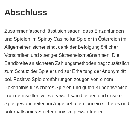
Abschluss
Zusammenfassend lässt sich sagen, dass Einzahlungen
und Spielen im Spinsy Casino für Spieler in Österreich im
Allgemeinen sicher sind, dank der Befolgung örtlicher
Vorschriften und strenger Sicherheitsmaßnahmen. Die
Bandbreite an sicheren Zahlungsmethoden trägt zusätzlich
zum Schutz der Spieler und zur Erhaltung der Anonymität
bei. Positive Spielererfahrungen zeugen von einem
Bekenntnis für sicheres Spielen und guten Kundenservice.
Trotzdem sollten wir stets wachsam bleiben und unsere
Spielgewohnheiten im Auge behalten, um ein sicheres und
unterhaltsames Spielerlebnis zu gewährleisten.