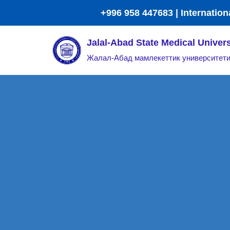
+996 958 447683 | Internation
Skip
Jalal-Abad State Medical Univers
to
Жалал-Абад мамлекеттик университет
content