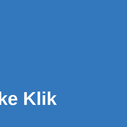
ke Klik