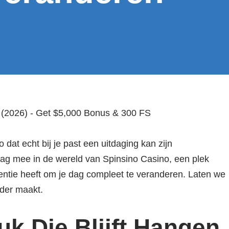
 dat echt bij je past een uitdaging kan zijn
ag mee in de wereld van Spinsino Casino, een plek
otentie heeft om je dag compleet te veranderen. Laten we
nder maakt.
uk Die Blijft Hangen