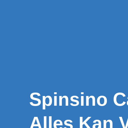
Spinsino C
Alles Kan 