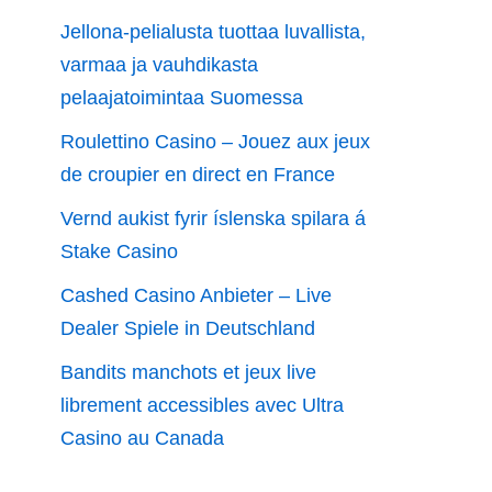
Jellona-pelialusta tuottaa luvallista,
varmaa ja vauhdikasta
pelaajatoimintaa Suomessa
Roulettino Casino – Jouez aux jeux
de croupier en direct en France
Vernd aukist fyrir íslenska spilara á
Stake Casino
Cashed Casino Anbieter – Live
Dealer Spiele in Deutschland
Bandits manchots et jeux live
librement accessibles avec Ultra
Casino au Canada