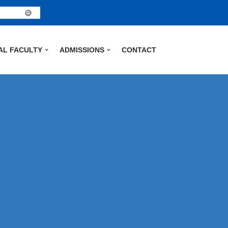
AL FACULTY
ADMISSIONS
CONTACT