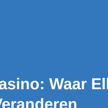
asino: Waar El
Veranderen